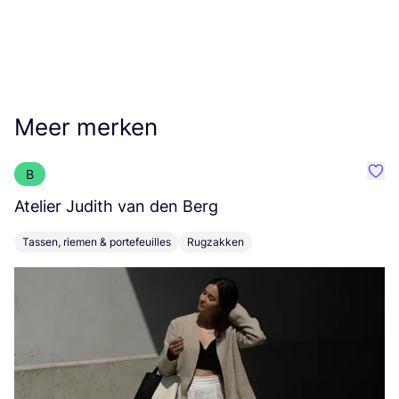
Meer merken
B
Favo
Atelier Judith van den Berg
G
Tassen, riemen & portefeuilles
Rugzakken
T