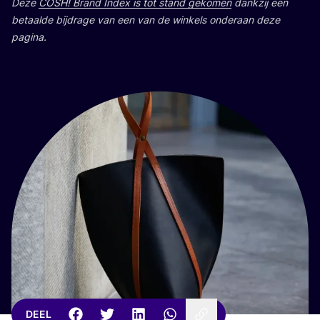
Deze
COSH
! Brand Index is tot stand geko­men
dank­zij een
betaal­de bij­dra­ge van een van de win­kels onder­aan deze
pagina.
DEEL