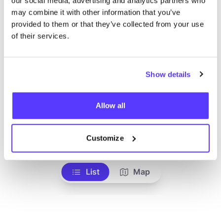
our social media, advertising and analytics partners who
hanne beutels
may combine it with other information that you’ve
like
Bags
provided to them or that they’ve collected from your use
of their services.
Show details
Allow all
Aan route toevoegen
Bezoek webshop
Customize
List
Map