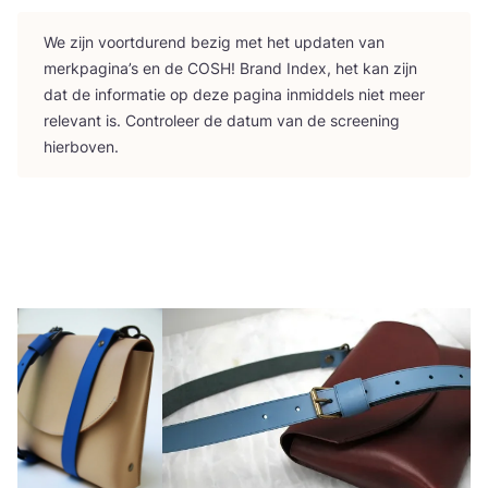
We zijn voort­du­rend bezig met het upda­ten van
merk­pa­gi­na’s en de
COSH
! Brand Index, het kan zijn
dat de infor­ma­tie op deze pagi­na inmid­dels niet meer
rele­vant is. Con­tro­leer de datum van de scree­ning
hierboven.