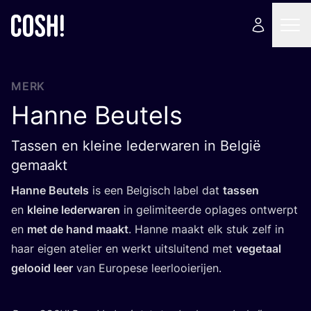
MERK
Hanne Beutels
Tassen en kleine lederwaren in België
gemaakt
Han­ne Beu­tels
is een Bel­gisch label dat
tas­sen
en
klei­ne leder­wa­ren
in geli­mi­teer­de opla­ges ont­werpt
en
met de hand maakt
. Han­ne maakt elk stuk zelf in
haar eigen ate­lier en werkt uit­slui­tend met
vege­taal
gelooid leer
van Euro­pe­se leerlooierijen.