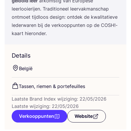
gelooid leer
afkom­stig van Euro­pe­se
leer­looi­e­rij­en. Tra­di­ti­o­neel leer­vak­man­schap
ont­moet tijd­loos design: ont­dek de kwa­li­ta­tie­ve
leder­wa­ren bij de ver­koop­pun­ten op de
COSH
!-
kaart hieronder.
Details
Bel­gië
Tas­sen, rie­men
&
portefeuilles
Laatste Brand Index wijziging: 22/05/2026
Laatste wijziging: 22/05/2026
Verkooppunten
Website