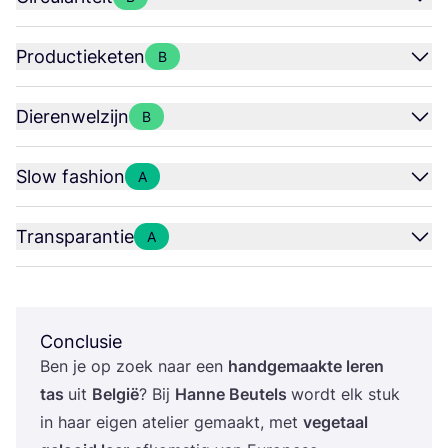
Productieketen
B
Dierenwelzijn
B
Slow fashion
A
Transparantie
A
Conclusie
Ben je op zoek naar een
hand­ge­maak­te leren
tas
uit
Bel­gië
? Bij
Han­ne Beu­tels
wordt elk stuk
in haar eigen ate­lier gemaakt, met
vege­taal