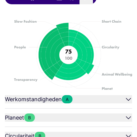
Werkomstandigheden
A
Planeet
B
Circulariteit
B