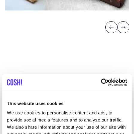
Previous
Next
Ontdek waar je Hanne Beutels
kunt shoppen
This website uses cookies
Zoek
We use cookies to personalise content and ads, to
provide social media features and to analyse our traffic.
Toon alle 1 winkels in de buurt
We also share information about your use of our site with