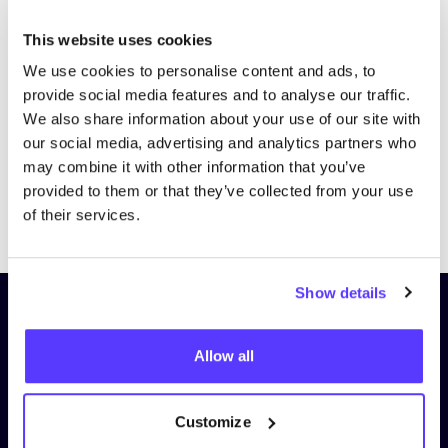
Bezoek website
This website uses cookies
We use cookies to personalise content and ads, to
provide social media features and to analyse our traffic.
We also share information about your use of our site with
our social media, advertising and analytics partners who
may combine it with other information that you’ve
provided to them or that they’ve collected from your use
Previous
Next
of their services.
Show details
Schrijf je in op onze nieuwsbrief
en blijf op de hoogte!
Allow all
Voornaam
*
Customize