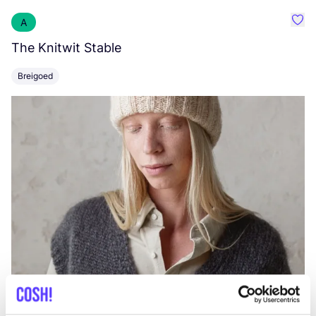
A
Favo
The Knitwit Stable
T
Breigoed