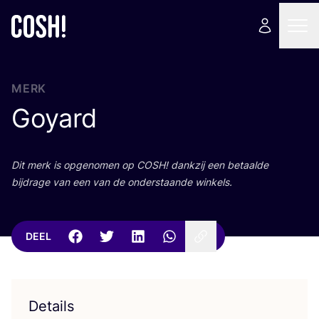
MERK
Goyard
Dit merk is opge­no­men op
COSH
! dank­zij een betaal­de
bij­dra­ge van een van de onder­staan­de winkels.
DEEL
Details