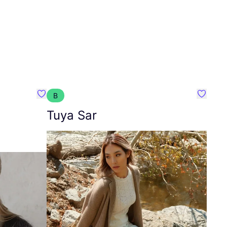
B
Favoriete {naam}
Favorie
Tuya Sar