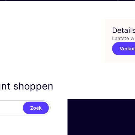
Detail
Laatste w
Verko
unt shoppen
Zoek