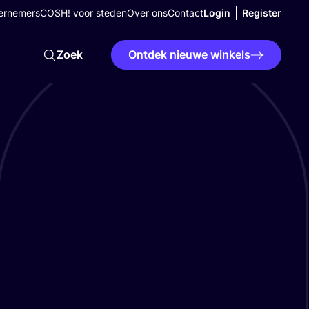
ernemers
COSH! voor steden
Over ons
Contact
Login
Register
Zoek
Ontdek nieuwe winkels