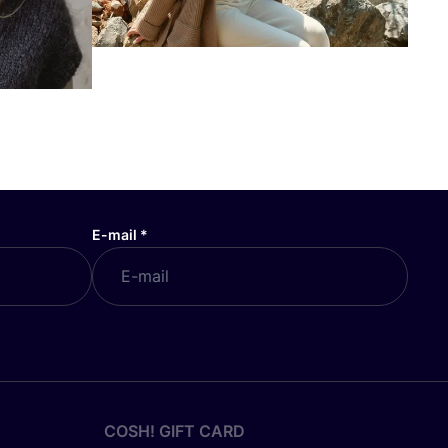
E-mail
*
COSH! GIFT CARD