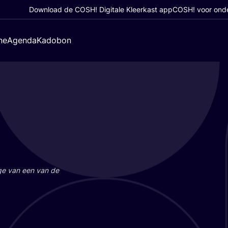
Download de COSH! Digitale Kleerkast app
COSH! voor ond
ne
Agenda
Kadobon
a­ge van een van de