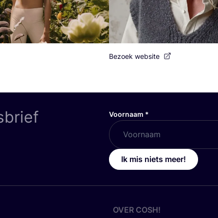
Bezoek website
sbrief
Voornaam
*
Ik mis niets meer!
OVER
COSH
!