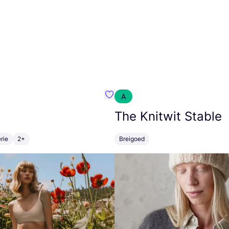
A
m}
Favoriete {naam}
The Knitwit Stable
rie
2+
Breigoed