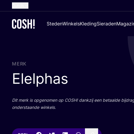
Dutch
English
Steden
Winkels
Kleding
Sieraden
Magazi
French
Spanish
German
Croatian
MERK
Elelphas
Dit merk is opge­no­men op
COSH
! dank­zij een betaal­de bij­dr
onder­staan­de winkels.