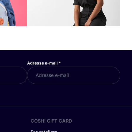
Adresse e-mail
*
COSH! GIFT CARD
For retailers