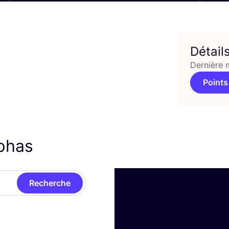
Détail
Dernière 
Points
lphas
Recherche