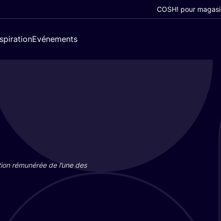
COSH! pour magasi
nspiration
Evénements
tion rému­né­rée de l’une des