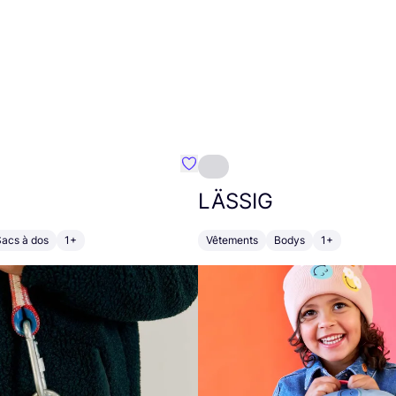
Préféré {nom}
LÄSSIG
Sacs à dos
1+
Vêtements
Bodys
1+