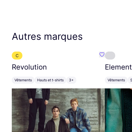
Autres marques
C
Préféré {nom}
Revolution
Element
Vêtements
Hauts et t-shirts
3+
Vêtements