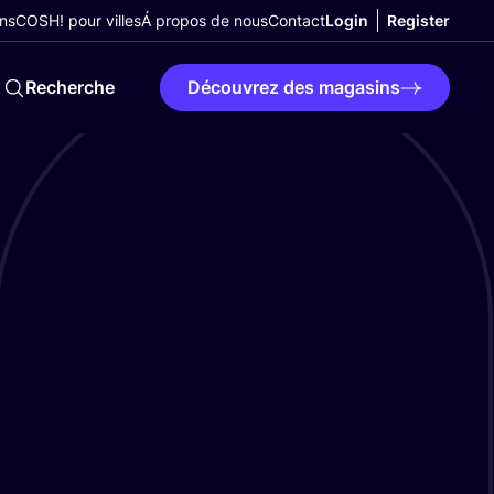
ns
COSH! pour villes
Á propos de nous
Contact
Login
Register
Recherche
Découvrez des magasins