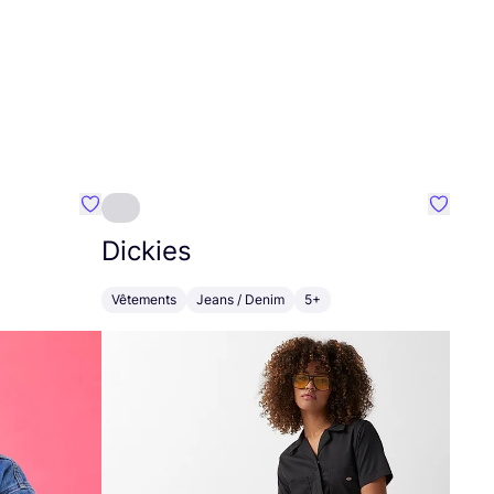
Préféré {nom}
Préféré
Dickies
Vêtements
Jeans / Denim
5+