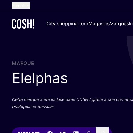
French
English
City shopping tour
Magasins
Marques
I
Dutch
Spanish
German
Croatian
MARQUE
Elelphas
Cette marque a été incluse dans
COSH
! grâce à une contri­bu­
bou­tiques ci-dessous.