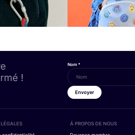
re
Nom
*
ormé !
Envoyer
 LÉGALES
Á PROPOS DE NOUS
 confidentialité
Devenez membre