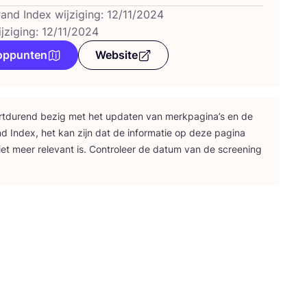
rand Index wijziging: 12/11/2024
jziging: 12/11/2024
oppunten
Website
rt­du­rend bezig met het upda­ten van merk­pa­gi­na’s en de
nd Index, het kan zijn dat de infor­ma­tie op deze pagi­na
iet meer rele­vant is. Con­tro­leer de datum van de scree­ning