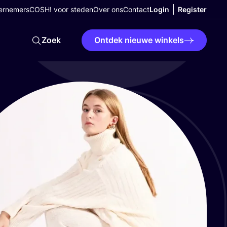
ernemers
COSH! voor steden
Over ons
Contact
Login
Register
Zoek
Ontdek nieuwe winkels