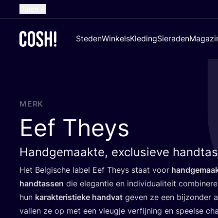
Dutch
English
Steden
Winkels
Kleding
Sieraden
Magazi
French
Spanish
German
Croatian
MERK
Eef Theys
Handgemaakte, exclusieve handta
Het Bel­gi­sche label Eef Theys staat voor
hand­ge­maak
hand­tas­sen
die ele­gan­tie en indi­vi­du­a­li­teit com­bi­ne­
hun
karak­te­ris­tie­ke hand­vat
geven ze een bij­zon­der 
val­len ze op met een vleug­je ver­fij­ning en speel­se ch