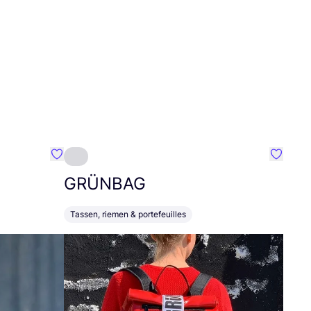
Favoriete {naam}
Favorie
GRÜNBAG
Tassen, riemen & portefeuilles