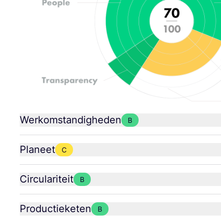
Werkomstandigheden
B
Planeet
C
Circulariteit
B
Productieketen
B