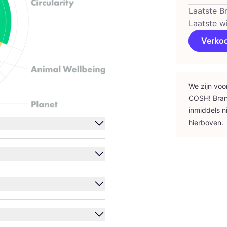
Laatste B
Laatste wi
Verko
We zijn voo
COSH
! Bra
inmid­dels n
hierboven.