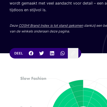
wordt gemaakt met veel aan­dacht voor detail – een acc
tijd­loos en stijl­vol is.
Deze
COSH
! Brand Index is tot stand geko­men
dank­zij een bet
van de win­kels onder­aan deze pagina.
DEEL