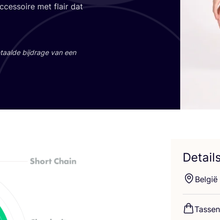
es­soi­re met flair dat
aal­de bij­dra­ge van een
Detail
Bel­gië
Tas­sen