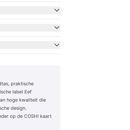
­tas, prak­ti­sche
gi­sche label Eef
n hoge kwa­li­teit die
i­sche design.
on­der op de
COSH
! kaart