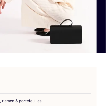
s
, rie­men
&
portefeuilles