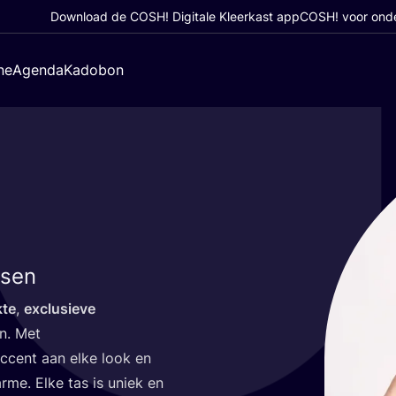
Download de COSH! Digitale Kleerkast app
COSH! voor ond
ne
Agenda
Kadobon
ssen
­te
,
exclu­sie­ve
ren. Met
accent aan elke look en
ar­me. Elke tas is uniek en