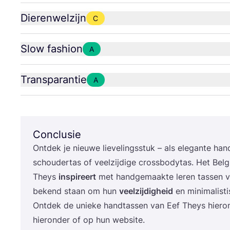
Dierenwelzijn
C
Slow fashion
A
Transparantie
A
Conclusie
Ont­dek je nieu­we lie­ve­lings­stuk – als ele­gan­te hand
schou­der­tas of veel­zij­di­ge cross­bo­dy­tas. Het Bel­
Theys
inspi­reert
met hand­ge­maak­te leren tas­sen va
bekend staan om hun
veel­zij­dig­heid
en mini­ma­lis­t
Ont­dek de unie­ke hand­tas­sen van Eef Theys hier­
hier­on­der of op hun website.