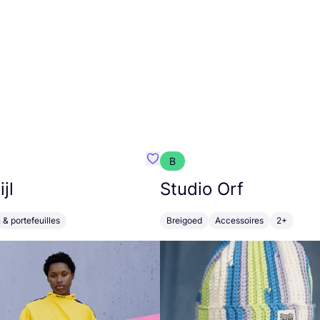
B
m}
Favoriete {naam}
jl
Studio Orf
 & portefeuilles
Breigoed
Accessoires
2+