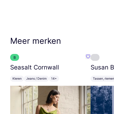
Meer merken
B
Favoriete {naa
Seasalt Cornwall
Susan Bi
Kleren
Jeans / Denim
14+
Tassen, riemen