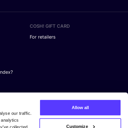
COSH! GIFT CARD
For retailers
Index?
Allow all
yse our traffic.
 analytics
Customize
y’ve collected