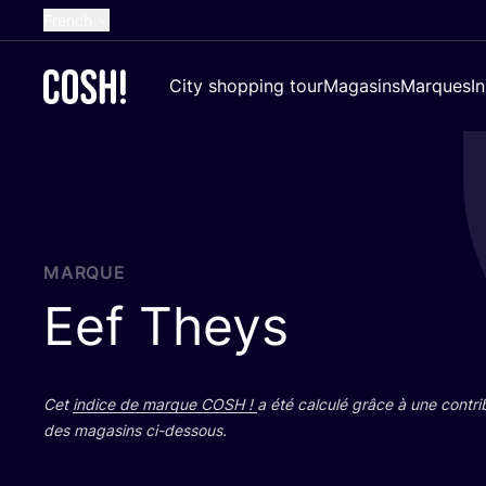
French
English
City shopping tour
Magasins
Marques
I
Dutch
Spanish
German
Croatian
MARQUE
Eef Theys
Cet
indice de marque
COSH
!
a été cal­cu­lé grâce à une contri­
des maga­sins ci-dessous.