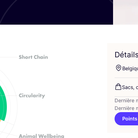
Détail
Bel­giq
Sacs, c
Dernière 
Dernière 
Points