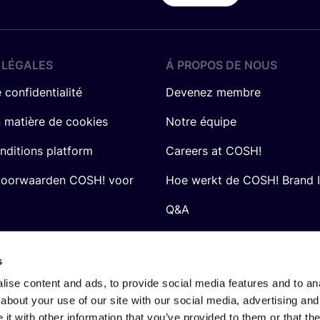
 LÉGALES
Á PROPOS DE NOUS
 confidentialité
Devenez membre
n matière de cookies
Notre équipe
nditions platform
Careers at COSH!
voorwaarden COSH! voor
Hoe werkt de COSH! Brand 
Q&A
s
ise content and ads, to provide social media features and to anal
about your use of our site with our social media, advertising and
t with other information that you’ve provided to them or that the