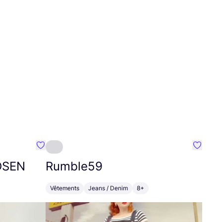
Préféré {nom}
Préféré
DSEN
Rumble
59
Vêtements
Jeans / Denim
8+