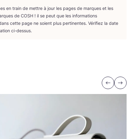
 en train de mettre à jour les pages de marques et les
arques de
COSH
! il se peut que les infor­ma­tions
ans cette page ne soient plus per­ti­nentes. Véri­fiez la date
­ca­tion ci-dessus.
Previous
Next