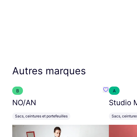
Autres marques
B
A
Préféré {nom}
NO
/
AN
Studio 
Sacs, ceintures et portefeuilles
Sacs, ceintures