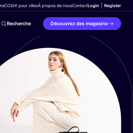
ns
COSH! pour villes
Á propos de nous
Contact
Login
Register
Recherche
Découvrez des magasins