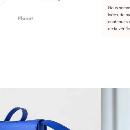
Nous sommes
index de m
conte­nues d
de la véri­fi