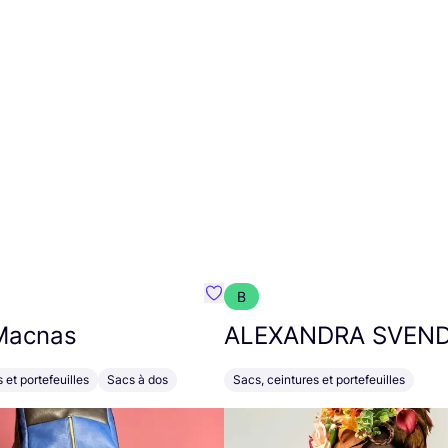
B
Préféré {nom}
Macnas
ALEXANDRA
SVEN
 et portefeuilles
Sacs à dos
Sacs, ceintures et portefeuilles