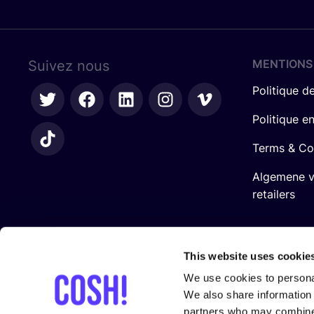
MENTIONS
Suivez nous
Politique de
Politique e
Terms & Co
Algemene 
retailers
This website uses cookie
We use cookies to personal
We also share information 
Avec le sou­tien de
partners who may combine i