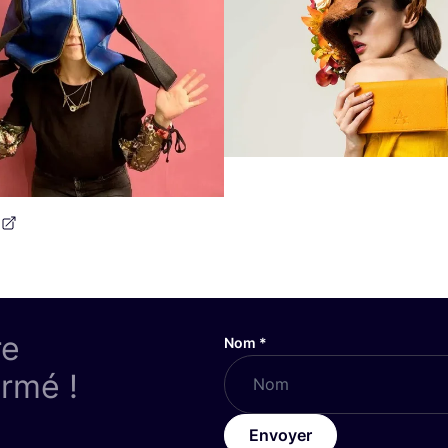
re
Nom
*
ormé !
Envoyer