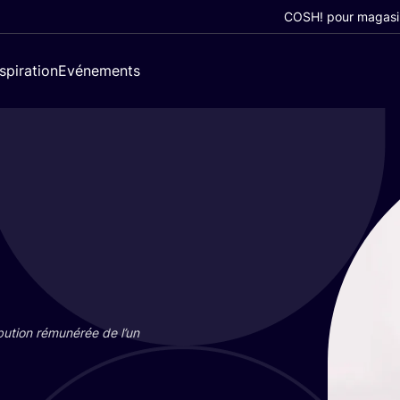
COSH! pour magasi
nspiration
Evénements
bu­tion rému­né­rée de l’un