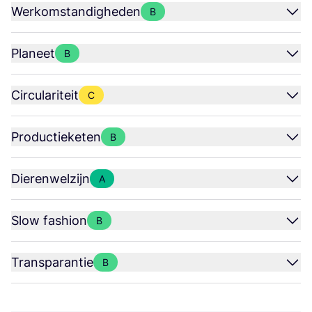
Werkomstandigheden
B
Planeet
B
Circulariteit
C
Productieketen
B
Dierenwelzijn
A
Slow fashion
B
Transparantie
B