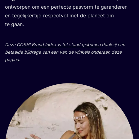
ont­wor­pen om een per­fec­te pas­vorm te garan­de­ren
en tege­lij­ker­tijd res­pect­vol met de pla­neet om
te gaan.
Deze
COSH
! Brand Index is tot stand geko­men
dank­zij een
betaal­de bij­dra­ge van een van de win­kels onder­aan deze
pagina.