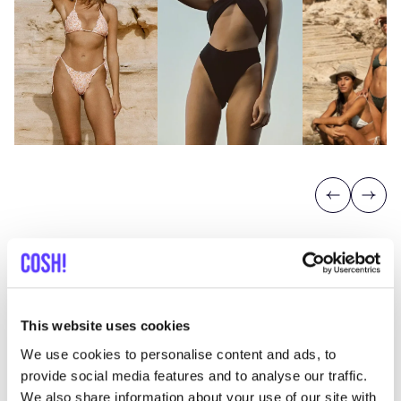
Previous
Next
This website uses cookies
Ontdek waar je Belamer kunt
We use cookies to personalise content and ads, to
shoppen
provide social media features and to analyse our traffic.
We also share information about your use of our site with