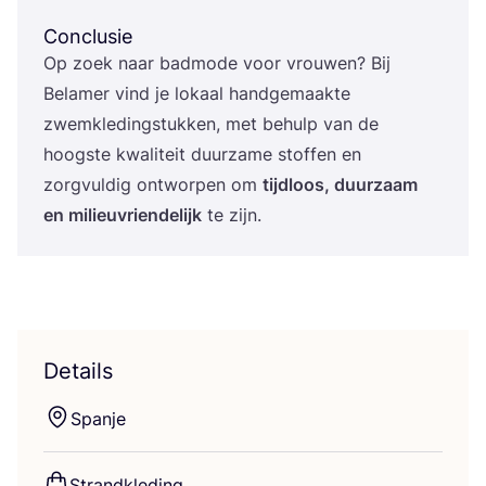
Conclusie
Op zoek naar bad­mo­de voor vrou­wen? Bij
Bela­mer vind je lokaal hand­ge­maak­te
zwem­kle­ding­stuk­ken, met behulp van de
hoog­ste kwa­li­teit duur­za­me stof­fen en
zorg­vul­dig ont­wor­pen om
tijd­loos, duur­zaam
en mili­eu­vrien­de­lijk
te zijn.
Details
Span­je
Strand­kle­ding