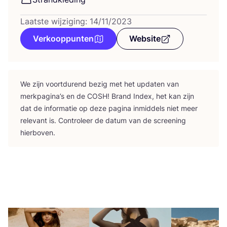
Laatste wijziging: 14/11/2023
Verkooppunten
Website
We zijn voort­du­rend bezig met het upda­ten van
merk­pa­gi­na’s en de
COSH
! Brand Index, het kan zijn
dat de infor­ma­tie op deze pagi­na inmid­dels niet meer
rele­vant is. Con­tro­leer de datum van de scree­ning
hierboven.