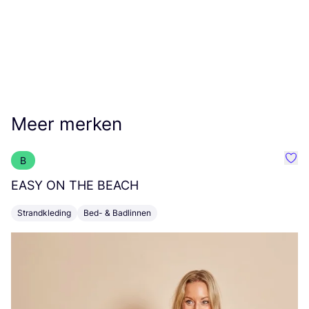
Meer merken
B
Favo
EASY
ON
THE
BEACH
T
Strandkleding
Bed- & Badlinnen
K