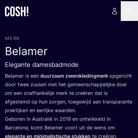
MERK
Belamer
Elegante damesbadmode
Bela­mer is een
duur­zaam zwem­kle­ding­merk
opge­richt
door twee zus­sen met het gemeen­schap­pe­lij­ke doel
om een onaf­han­ke­lijk merk te cre­ë­ren dat is
afge­stemd op hun zor­gen, toe­ge­wijd aan trans­pa­ran­te
prak­tij­ken en eer­lij­ke waarden.
Gebo­ren in Austra­lië in
2019
en ont­wik­keld in
Bar­cel­o­na, komt Bela­mer voort uit de wens om
ele­gan­te en mini­ma­lis­ti­sche stuk­ken
te cre­ë­ren,