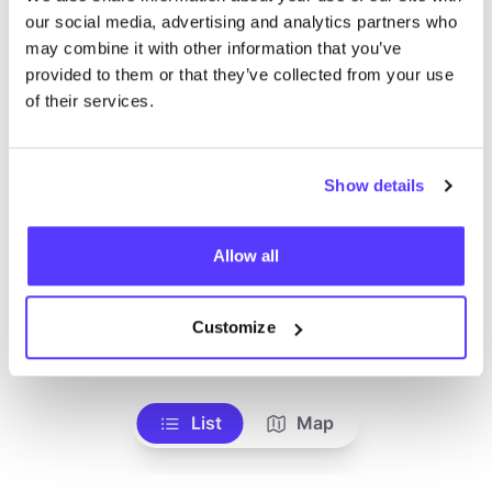
our social media, advertising and analytics partners who
may combine it with other information that you’ve
Zoek
provided to them or that they’ve collected from your use
of their services.
We hebben geen resultaten gevonden voor uw
Show details
zoekcriteria.
Allow all
Toon alle winkels
Customize
List
Map