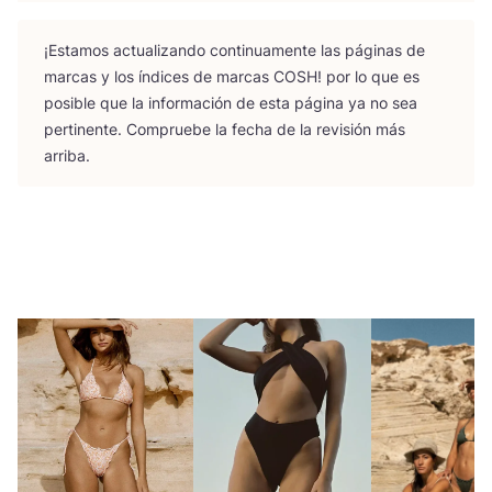
¡Esta­mos actua­li­zan­do con­ti­nua­men­te las pági­nas de
mar­cas y los índi­ces de mar­cas
COSH
! por lo que es
posi­ble que la infor­ma­ción de esta pági­na ya no sea
per­ti­nen­te. Com­prue­be la fecha de la revi­sión más
arriba.