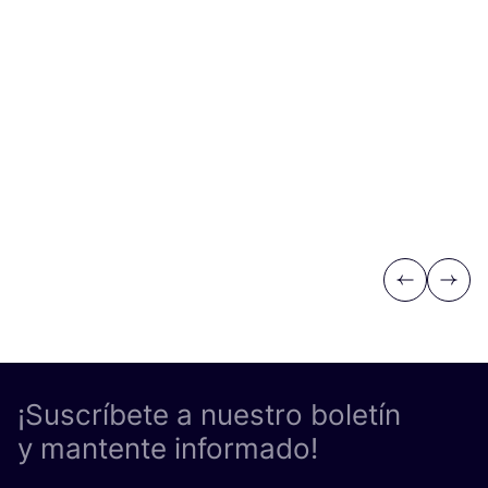
Vi
Previous
Next
¡Suscríbete a nuestro boletín
y mantente informado!