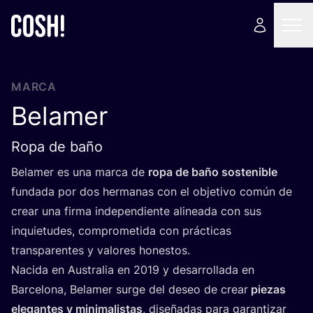
MARCA
Belamer
Ropa de baño
Bela­mer es una mar­ca de
ropa de baño sos­te­ni­ble
fun­da­da por dos her­ma­nas con el obje­ti­vo común de
crear una fir­ma inde­pen­dien­te ali­nea­da con sus
inquie­tu­des, com­pro­me­ti­da con prác­ti­cas
trans­pa­ren­tes y valo­res honestos.
Naci­da en Aus­tra­lia en
2019
y desa­rro­lla­da en
Bar­ce­lo­na, Bela­mer sur­ge del deseo de crear
pie­zas
ele­gan­tes y mini­ma­lis­tas
, dise­ña­das para garan­ti­zar