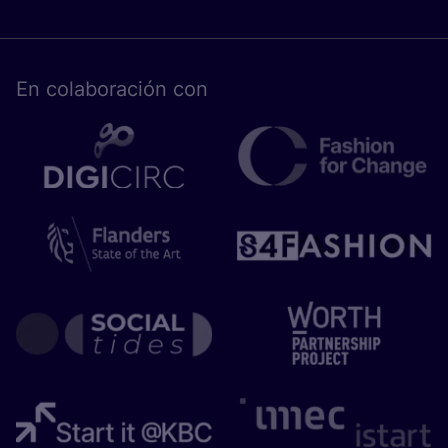
En cola­bo­ra­ción con