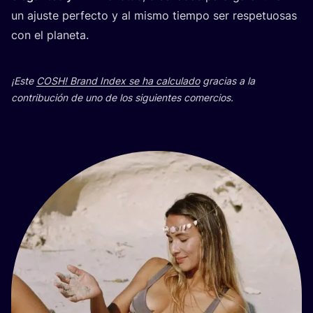
un ajus­te per­fec­to y al mis­mo tiem­po ser res­pe­tuo­sas
con el planeta.
¡Este
COSH
! Brand Index se ha cal­cu­la­do
gra­cias a la
con­tri­bu­ción de uno de los siguien­tes comercios.