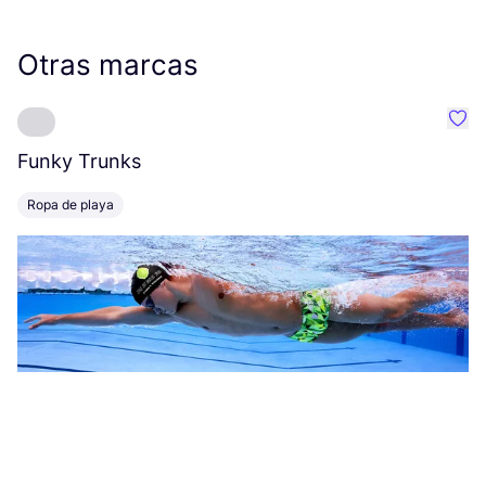
Otras marcas
Favo
Funky Trunks
O
Ropa de playa
L