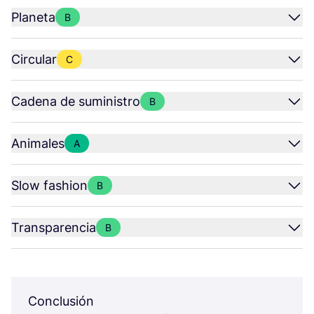
Planeta
B
Circular
C
Cadena de suministro
B
Animales
A
Slow fashion
B
Transparencia
B
Conclusión