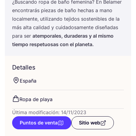
¿Bus­can­do ropa de baño feme­ni­na? En Bela­mer
encon­tra­rás pie­zas de baño hechas a mano
local­men­te, uti­li­zan­do teji­dos sos­te­ni­bles de la
más alta cali­dad y cui­da­do­sa­men­te dise­ña­das
para ser
atem­po­ra­les, dura­de­ras y al mis­mo
tiem­po res­pe­tuo­sas con el planeta.
Detalles
Espa­ña
Ropa de playa
Última modificación: 14/11/2023
Puntos de venta
Sitio web