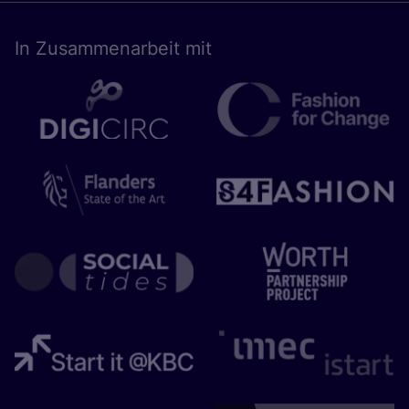
In Zusam­men­ar­beit mit