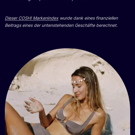
Die­ser
COSH
! Mar­ken­in­dex
wur­de dank eines finan­zi­el­len
Bei­trags eines der unten­ste­hen­den Geschäf­te berechnet.