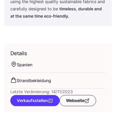
using the hig­hest qua­li­ty sus­tainable fabrics and
careful­ly desi­gned to be
tim­e­l­ess, dura­ble and
at the same time eco-friendly.
Details
Spa­ni­en
Strand­be­klei­dung
Letzte Veränderung: 14/11/2023
Verkaufsstellen
Webseite