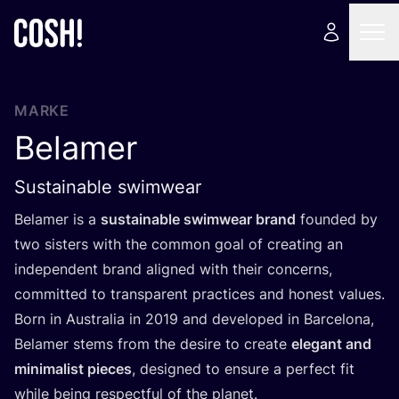
MARKE
Belamer
Sustainable swimwear
Bel­amer is a
sus­tainable swim­wear brand
foun­ded by
two sis­ters with the com­mon goal of crea­ting an
inde­pen­dent brand ali­gned with their con­cerns,
com­mit­ted to trans­pa­rent prac­ti­ces and honest values.
Born in Aus­tra­lia in
2019
and deve­lo­ped in Bar­ce­lo­na,
Bel­amer stems from the desi­re to crea­te
ele­gant and
mini­ma­list pie­ces
, desi­gned to ensu­re a per­fect fit
while being respectful of the planet.