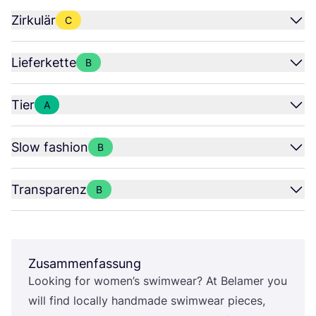
Zirkulär
C
Lieferkette
B
Tier
A
Slow fashion
B
Transparenz
B
Zusammenfassung
Loo­king for women’s swim­wear? At Bel­amer you
will find local­ly hand­ma­de swim­wear pie­ces,