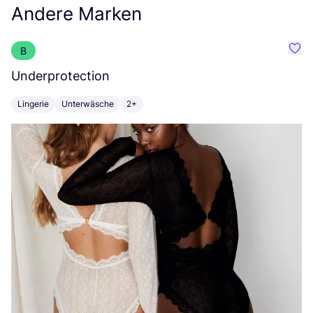
Andere Marken
B
Favo
Underprotection
B
Lingerie
Unterwäsche
2+
K