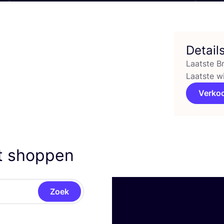
Detail
Laatste B
Laatste w
Verko
nt shoppen
Zoek