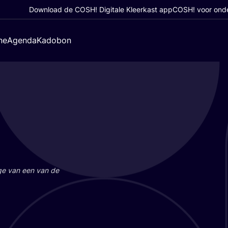
Download de COSH! Digitale Kleerkast app
COSH! voor ond
ne
Agenda
Kadobon
a­ge van een van de