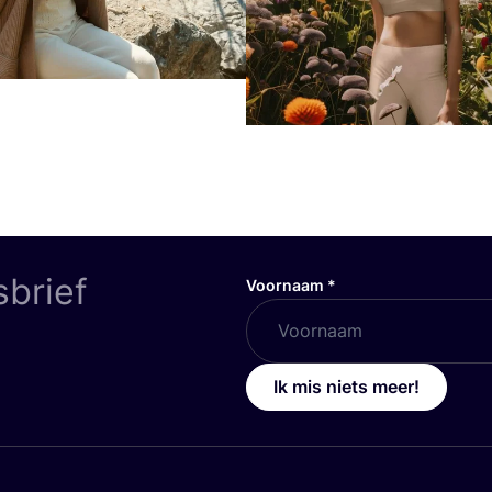
sbrief
Voornaam
*
Ik mis niets meer!