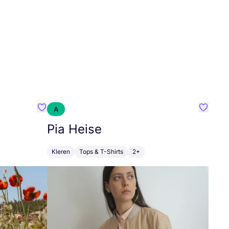
A
Favoriete {naam}
Favorie
Pia Heise
Kleren
Tops & T-Shirts
2+