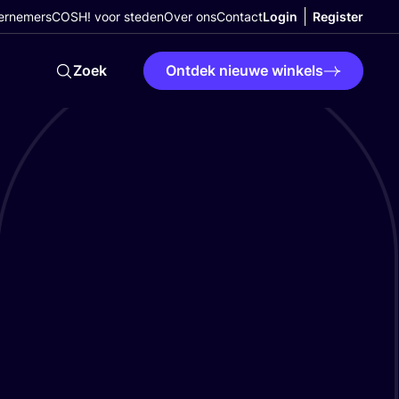
ernemers
COSH! voor steden
Over ons
Contact
Login
Register
Zoek
Ontdek nieuwe winkels