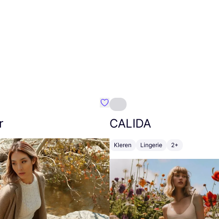
m}
Favoriete {naam}
r
CALIDA
Kleren
Lingerie
2+