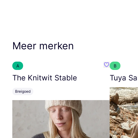
Meer merken
A
B
Favoriete {naa
The Knitwit Stable
Tuya Sa
Breigoed