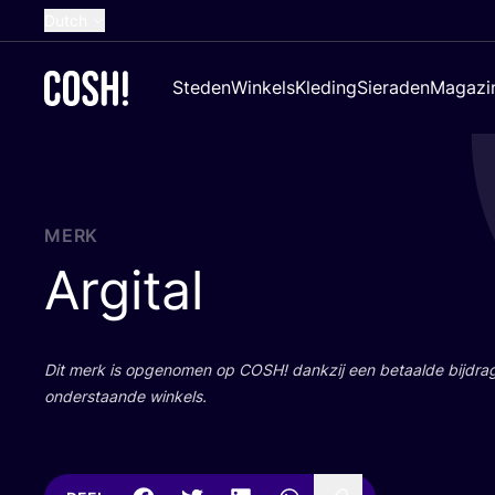
Dutch
English
Steden
Winkels
Kleding
Sieraden
Magazi
French
Spanish
German
Croatian
MERK
Argital
Dit merk is opge­no­men op
COSH
! dank­zij een betaal­de bij­dr
onder­staan­de winkels.