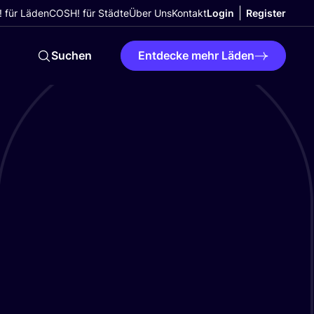
 für Läden
COSH! für Städte
Über Uns
Kontakt
Login
Register
Suchen
Entdecke mehr Läden