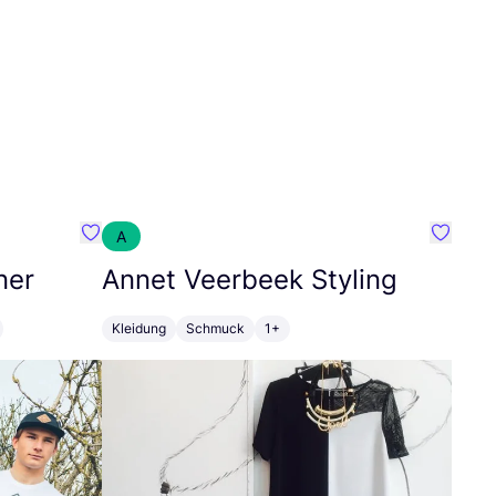
A
Favorit SEC Surf Every Corner
Favorit
ner
Annet Veerbeek Styling
Kleidung
Schmuck
1+