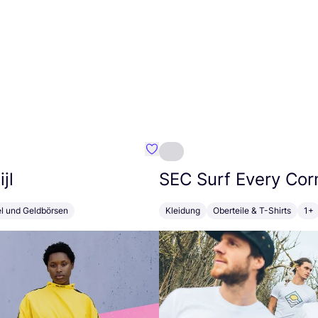
Favorit Susan Bijl
jl
SEC
Surf Every Cor
el und Geldbörsen
Kleidung
Oberteile & T-Shirts
1+