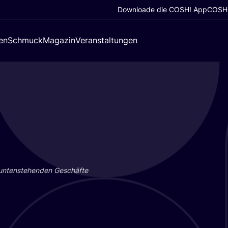
Downloade die COSH! App
COSH!
en
Schmuck
Magazin
Veranstaltungen
 unten­ste­hen­den Geschäf­te