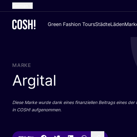
German
English
Green Fashion Tours
Städte
Läden
Mark
Dutch
French
Spanish
Croatian
MARKE
Argital
Die­se Mar­ke wur­de dank eines finan­zi­el­len Bei­trags eines der
in
COSH
! aufgenommen.