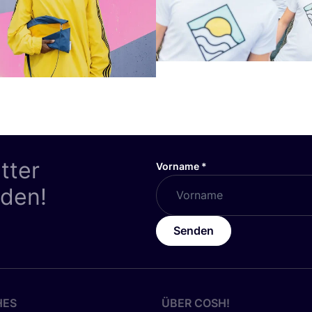
tter
Vorname
*
nden!
Senden
HES
ÜBER
COSH
!