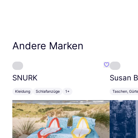
Andere Marken
Favorit SNURK
SNURK
Susan Bi
Kleidung
Schlafanzüge
1+
Taschen, Gürt