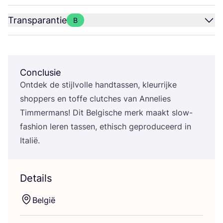
Transparantie
B
Conclusie
Ont­dek de stijl­vol­le hand­tas­sen, kleur­rij­ke
shop­pers en tof­fe clut­ches van Anne­lies
Tim­mer­mans! Dit Bel­gi­sche merk maakt slow-
fas­hi­on leren tas­sen, ethisch gepro­du­ceerd in
Italië.
Details
Bel­gië