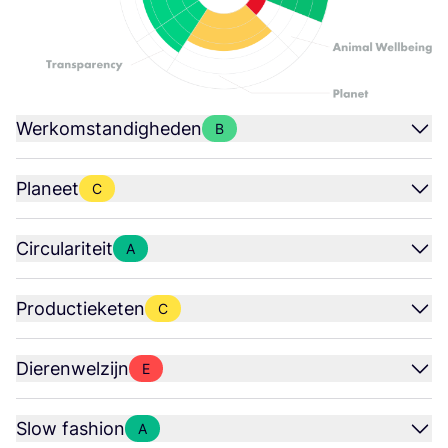
Werkomstandigheden
B
Planeet
C
Circulariteit
A
Productieketen
C
Dierenwelzijn
E
Slow fashion
A