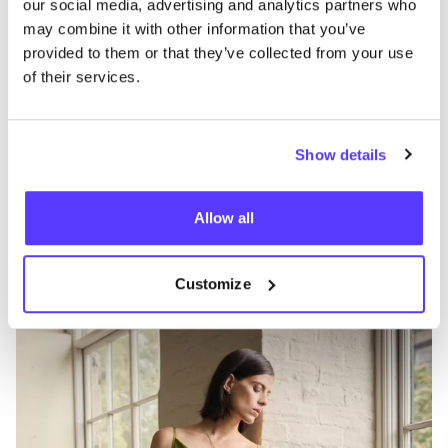
our social media, advertising and analytics partners who
may combine it with other information that you’ve
provided to them or that they’ve collected from your use
of their services.
Show details
Meer merken
Allow all
B
Favo
Seasalt Cornwall
H
Customize
Kleren
Jeans / Denim
14+
T