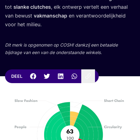
tot
slan­ke clut­ches
, elk ont­werp ver­telt een ver­haal
van bewust
vak­man­schap
en ver­ant­woor­de­lijk­heid
voor het milieu.
Dit merk is opge­no­men op
COSH
! dank­zij een betaal­de
bij­dra­ge van een van de onder­staan­de winkels.
DEEL