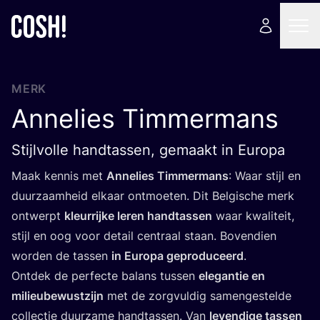
MERK
Annelies Timmermans
Stijlvolle handtassen, gemaakt in Europa
Maak ken­nis met
Anne­lies Tim­mer­mans
: Waar stijl en
duur­zaam­heid elkaar ont­moe­ten. Dit Bel­gi­sche merk
ont­werpt
kleur­rij­ke leren hand­tas­sen
waar kwa­li­teit,
stijl en oog voor detail cen­traal staan. Boven­dien
wor­den de tas­sen
in Euro­pa gepro­du­ceerd
.
Ont­dek de per­fec­te balans tus­sen
ele­gan­tie en
mili­eu­be­wust­zijn
met de zorg­vul­dig samen­ge­stel­de
col­lec­tie duur­za­me hand­tas­sen. Van
leven­di­ge tas­sen