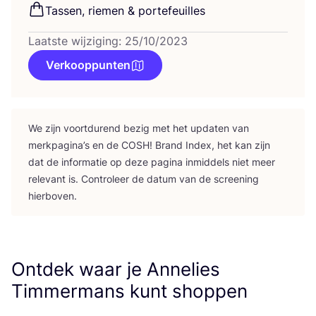
Tas­sen, rie­men
&
portefeuilles
Laatste wijziging: 25/10/2023
Verkooppunten
We zijn voort­du­rend bezig met het upda­ten van
merk­pa­gi­na’s en de
COSH
! Brand Index, het kan zijn
dat de infor­ma­tie op deze pagi­na inmid­dels niet meer
rele­vant is. Con­tro­leer de datum van de scree­ning
hierboven.
Ontdek waar je Annelies
Timmermans kunt shoppen