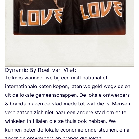
Dynamic By Roeli van Vliet:
Tel­kens wan­neer we bij een mul­ti­na­ti­o­nal of
inter­na­ti­o­na­le keten kopen, laten we geld weg­vloei­en
uit de loka­le gemeen­schap­pen. De loka­le ont­wer­pers
&
brands maken de stad mede tot wat die is. Men­sen
ver­plaat­sen zich niet naar een ande­re stad om er te
win­ke­len in fili­a­len die ze thuis ook heb­ben. We
kun­nen beter de loka­le eco­no­mie onder­steu­nen, en al
zeker de ont­wer­pers en brands die lokaal