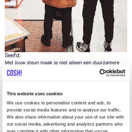
Seefd:
Met jouw steun maak je niet alleen een duur­za­me­re
keu­ze. Want vaak kun­nen loka­le ont­wer­pers en brands
beter uit­leg­gen wel­ke weg je kle­ding heeft afge­legd
om in de win­kel terecht te komen. Weten ze wie er
This website uses cookies
aan gewerkt heeft. En wat het ver­haal ach­ter een
We use cookies to personalise content and ads, to
merkt of ont­werp is. Dus weet je met­een of je kle­ding
provide social media features and to analyse our traffic.
eer­lijk en met wei­nig scha­de voor het mili­eu is
We also share information about your use of our site with
gemaakt. En zo krij­gen de kle­ding­stuk­ken meer
our social media, advertising and analytics partners who
waar­de. En je weet dat je een keu­ze met impact hebt
may combine it with other information that you’ve