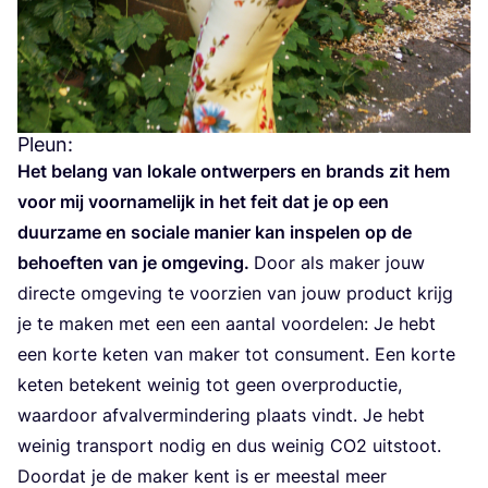
Pleun:
Het belang van loka­le ont­wer­pers en brands zit hem
voor mij voor­na­me­lijk in het feit dat je op een
duur­za­me en soci­a­le manier kan inspe­len op de
behoef­ten van je omge­ving.
Door als maker jouw
direc­te omge­ving te voor­zien van jouw pro­duct krijg
je te maken met een een aan­tal voor­de­len: Je hebt
een kor­te keten van maker tot con­su­ment. Een kor­te
keten bete­kent wei­nig tot geen over­pro­duc­tie,
waar­door afval­ver­min­de­ring plaats vindt. Je hebt
wei­nig trans­port nodig en dus wei­nig
CO
2
uit­stoot.
Door­dat je de maker kent is er meest­al meer