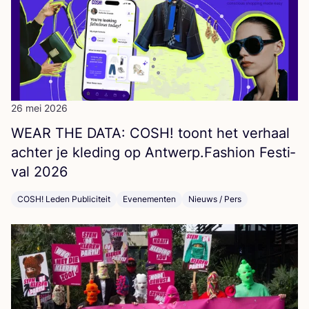
26 mei 2026
WEAR
THE
DATA
:
COSH
! toont het ver­haal
ach­ter je kle­ding op Antwerp.Fashion Fes­ti­
val
2026
COSH! Leden Publiciteit
Evenementen
Nieuws / Pers