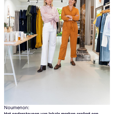
Noumenon:
Het onder­steu­nen van loka­le mer­ken cre­ëert een