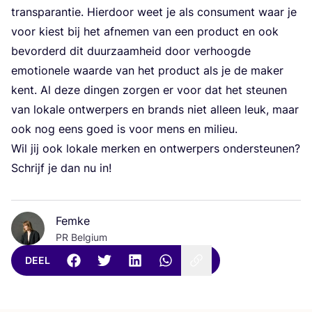
trans­pa­ran­tie. Hier­door weet je als con­su­ment waar je
voor kiest bij het afne­men van een pro­duct en ook
bevor­derd dit duur­zaam­heid door ver­hoog­de
emo­ti­o­ne­le waar­de van het pro­duct als je de maker
kent. Al deze din­gen zor­gen er voor dat het steu­nen
van loka­le ont­wer­pers en brands niet alleen leuk, maar
ook nog eens goed is voor mens en milieu.
Wil jij ook loka­le mer­ken en ont­wer­pers onder­steu­nen?
Schrijf je dan nu in!
Femke
PR Belgium
DEEL