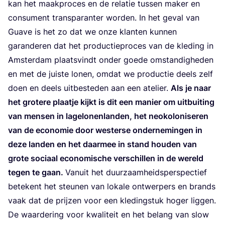
kan het maak­pro­ces en de rela­tie tus­sen maker en
con­su­ment trans­pa­ran­ter wor­den. In het geval van
Gua­ve is het zo dat we onze klan­ten kun­nen
garan­de­ren dat het pro­duc­tie­pro­ces van de kle­ding in
Amster­dam plaats­vindt onder goe­de omstan­dig­he­den
en met de juis­te lonen, omdat we pro­duc­tie deels zelf
doen en deels uit­be­ste­den aan een ate­lier.
Als je naar
het gro­te­re plaat­je kijkt is dit een manier om uit­bui­ting
van men­sen in lage­lo­nen­lan­den, het neo­ko­lo­ni­se­ren
van de eco­no­mie door wes­ter­se onder­ne­min­gen in
deze lan­den en het daar­mee in stand hou­den van
gro­te soci­aal eco­no­mi­sche ver­schil­len in de wereld
tegen te gaan.
Van­uit het duur­zaam­heids­per­spec­tief
bete­kent het steu­nen van loka­le ont­wer­pers en brands
vaak dat de prij­zen voor een kle­ding­stuk hoger lig­gen.
De waar­de­ring voor kwa­li­teit en het belang van slow