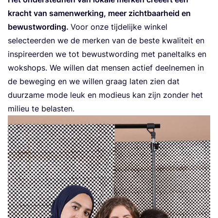
kracht van samen­wer­king, meer zicht­baar­heid en
bewust­wor­ding.
Voor onze tij­de­lij­ke win­kel
selec­teer­den we de mer­ken van de bes­te kwa­li­teit en
inspi­reer­den we tot bewust­wor­ding met panel­talks en
wok­shops. We wil­len dat men­sen actief deel­ne­men in
de bewe­ging en we wil­len graag laten zien dat
duur­za­me mode leuk en modi­eus kan zijn zon­der het
mili­eu te belasten.