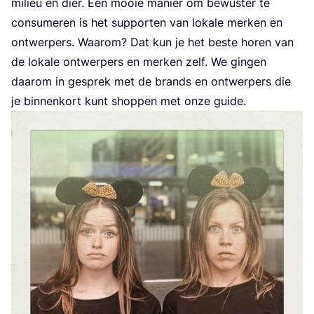
mili­eu en dier. Een mooie manier om bewus­ter te
con­su­me­ren is het sup­por­ten van loka­le mer­ken en
ont­wer­pers. Waar­om? Dat kun je het bes­te horen van
de loka­le ont­wer­pers en mer­ken zelf. We gin­gen
daar­om in gesprek met de brands en ont­wer­pers die
je bin­nen­kort kunt shop­pen met onze guide.