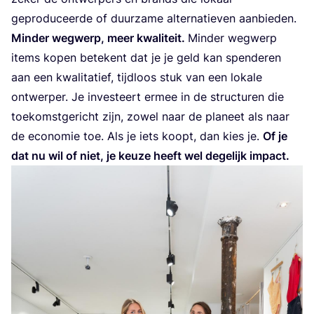
gepro­du­ceer­de of duur­za­me alter­na­tie­ven aan­bie­den.
Min­der weg­werp, meer kwa­li­teit.
Min­der weg­werp
items kopen bete­kent dat je je geld kan spen­de­ren
aan een kwa­li­ta­tief, tijd­loos stuk van een loka­le
ont­wer­per. Je inves­teert ermee in de struc­tu­ren die
toe­komst­ge­richt zijn, zowel naar de pla­neet als naar
de eco­no­mie toe. Als je iets koopt, dan kies je.
Of je
dat nu wil of niet, je keu­ze heeft wel dege­lijk impact.