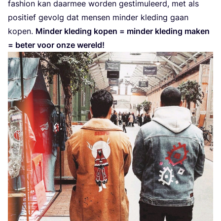
fas­hi­on kan daar­mee wor­den gesti­mu­leerd, met als
posi­tief gevolg dat men­sen min­der kle­ding gaan
kopen.
Min­der kle­ding kopen = min­der kle­ding maken
= beter voor onze wereld!