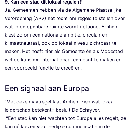
9
. Kan een stad dit lokaal rege­len?
Ja. Gemeen­ten heb­ben via de Alge­me­ne Plaat­se­lij­ke
Ver­or­de­ning (
APV
) het recht om regels te stel­len over
wat in de open­ba­re ruim­te wordt getoond. Arn­hem
kiest zo om een nati­o­na­le ambi­tie, cir­cu­lair en
kli­maat­neu­traal, ook op lokaal niveau zicht­baar te
maken. Het heeft hier als Gemeen­te én als Mode­stad
wel de kans om inter­na­ti­o­naal een punt te maken en
een voor­beeld func­tie te creeëren.
Een signaal aan Europa
“
Met deze maat­re­gel laat Arn­hem zien wat lokaal
lei­der­schap bete­kent,” besluit De Schry­ver.
“
Een stad kan niet wach­ten tot Euro­pa alles regelt, ze
kan nú kie­zen voor eer­lij­ke com­mu­ni­ca­tie in de