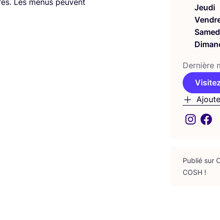
ires. Les menus peuvent
Jeudi
Vendre
Samed
Diman
Der­nière m
Visitez
Ajoute
Publié sur
COSH
!