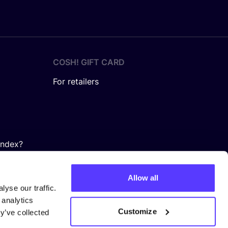
COSH! GIFT CARD
For retailers
Index?
Allow all
yse our traffic.
 analytics
Customize
y’ve collected