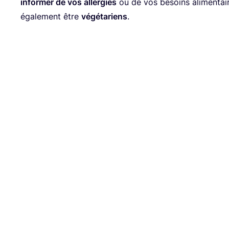
infor­mer de vos aller­gies
ou de vos besoins ali­men­ta
éga­le­ment être
végé­ta­riens
.