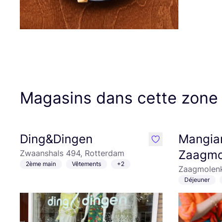
Magasins dans cette zone
Ding&Dingen
Mangia
like
Zaagmo
Zwaanshals 494, Rotterdam
2ème main
Vêtements
+2
Zaagmolenk
Déjeuner