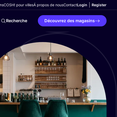
ns
COSH! pour villes
Á propos de nous
Contact
Login
Register
Recherche
Découvrez des magasins