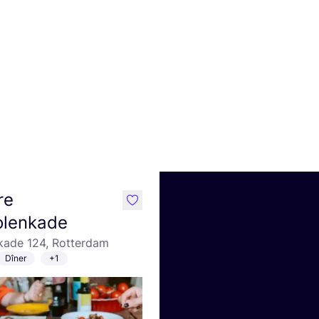
re
like
lenkade
ade 124, Rotterdam
Dîner
+1