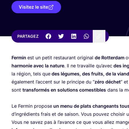
Visitez le site
PARTAGEZ
Fer­min
est un petit res­tau­rant ori­gi­nal
de Rot­ter­dam
o
har­mo­nie avec la nature
. Il ne tra­vaille qu’a­vec
des ing
la région, tels que
des légumes, des fruits, de la viand
éga­le­ment l’ac­cent sur le prin­cipe du
“
zéro déchet
” et
sont
trans­for­més en solu­tions comes­tibles
dans la me
Le Fer­min pro­pose
un menu de plats chan­geants tous
d’in­gré­dients frais et de sai­son. Vous pou­vez choi­si
Vous ne savez pas à l’a­vance ce que vous allez man­g