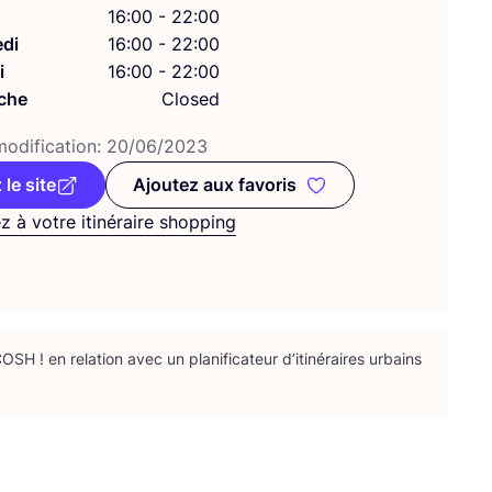
16:00 - 22:00
di
16:00 - 22:00
i
16:00 - 22:00
che
Closed
odi­fi­ca­tion:
20
/
06
/
2023
 le site
Ajoutez aux favoris
Ajoutez aux favoris
z à votre itinéraire shopping
COSH
! en rela­tion avec un pla­ni­fi­ca­teur d’i­ti­né­raires urbains