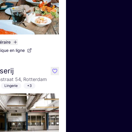
néraire
tique en ligne
erij
like
straat 54, Rotterdam
Lingerie
+3