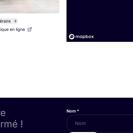
néraire
tique en ligne
re
Nom
*
ormé !