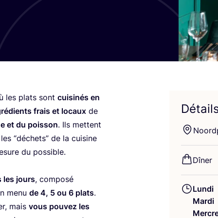
ù les plats sont
cui­si­nés en
Détail
ré­dients frais et locaux
de
e et du pois­son
. Ils mettent
Noord­
 les
“
déchets” de la cui­sine
sure du possible.
Dîner
 les jours
, com­po­sé
Lundi
r un menu
de
4
,
5
ou
6
plats
.
Mardi
er, mais
vous pou­vez les
Mercre