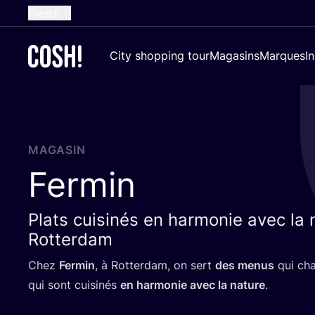
French
English
City shopping tour
Magasins
Marques
I
Dutch
Spanish
German
Croatian
MAGASIN
Fermin
Plats cuisinés en harmonie avec la 
Rotterdam
Chez
Fer­min
, à Rot­ter­dam, on sert
des menus
qui cha
qui sont cui­si­nés
en har­mo­nie avec la nature
.