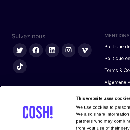
MENTIONS
Suivez nous
Politique de
Politique e
Terms & Co
Algemene 
retailers
This website uses cookie
We use cookies to personal
We also share information 
partners who may combine i
from your use of their serv