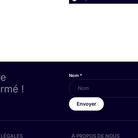
re
Nom
*
ormé !
Envoyer
 LÉGALES
Á PROPOS DE NOUS