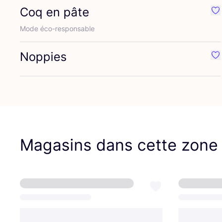
Coq en pâte
Pr
Mode éco-res­pon­sable
Noppies
Pr
Magasins dans cette zone