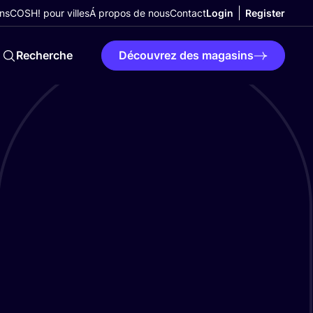
ns
COSH! pour villes
Á propos de nous
Contact
Login
Register
Recherche
Découvrez des magasins