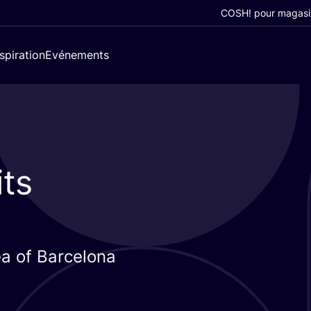
COSH! pour magasi
nspiration
Evénements
its
rea of Barcelona