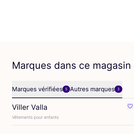
Marques dans ce magasin
Marques vérifiées
Autres marques
5
3
Viller Valla
Pr
Vête­ments pour enfants