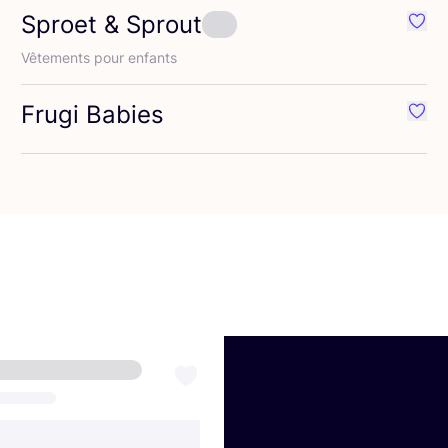
Sproet
&
Sprout
éféré {nom}
Préfé
Vête­ments pour enfants
Frugi Babies
éféré {nom}
Préfé