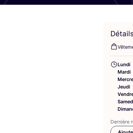
Détail
Vête­me
Lundi
Mardi
Mercre
Jeudi
Vendre
Samed
Diman
Der­nière m
Ajoute