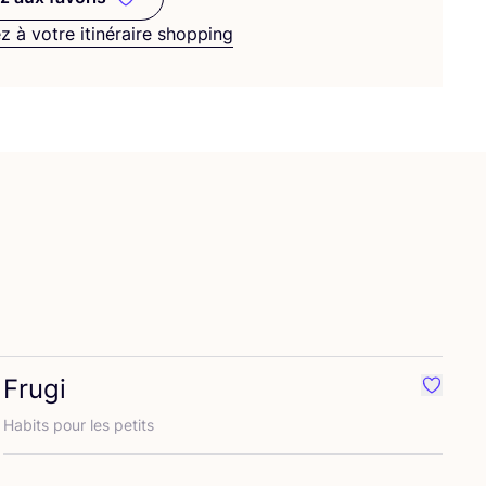
Ajoutez aux favoris
z à votre itinéraire shopping
Frugi
ré {nom}
Préféré
Habits pour les petits