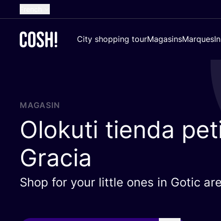
French
English
City shopping tour
Magasins
Marques
I
Dutch
Spanish
German
Croatian
MAGASIN
Olokuti tienda pet
Gracia
Shop for your little ones in Gotic a