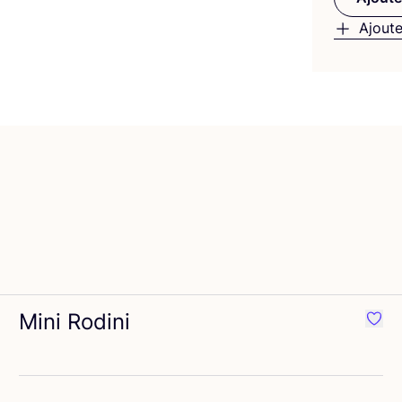
Ajoute
Mini Rodini
éféré {nom}
Préfé