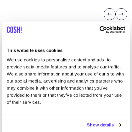
Previous
Next
This website uses cookies
We use cookies to personalise content and ads, to
Découvrez où acheter Viller Valla
provide social media features and to analyse our traffic.
We also share information about your use of our site with
our social media, advertising and analytics partners who
Rech
may combine it with other information that you’ve
provided to them or that they’ve collected from your use
of their services.
trouver des résultats correspondant à vos critères
Show details
de recherche