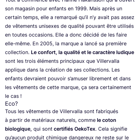
son maga­sin pour enfants en
1999
. Mais après un
cer­tain temps, elle a remar­qué qu’il n’y avait pas assez
de vête­ments uni­sexes de qua­li­té pou­vant être uti­li­sés
en toutes occa­sions. Elle a donc déci­dé de les faire
elle-même. En
2005
, la marque a lan­cé sa pre­mière
col­lec­tion.
Le confort, la qua­li­té et le carac­tère ludique
sont les trois élé­ments prin­ci­paux que Vil­ler­val­la
applique dans la créa­tion de ses col­lec­tions. Les
enfants devraient pou­voir s’a­mu­ser libre­ment et dans
les vête­ments de cette marque, ça sera cer­tai­ne­ment
le cas !
Eco?
Tous les vête­ments de Vil­ler­val­la sont fabri­qués
à par­tir de maté­riaux natu­rels, comme
le coton
bio­lo­gique,
qui sont
cer­ti­fiés Oeko­Tex
. Cela signi­fie
qu’au­cun pro­duit chi­mique dan­ge­reux ne reste sur le