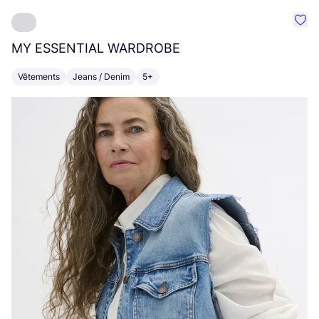
Préf
MY
ESSENTIAL
WARDROBE
D
Vêtements
Jeans / Denim
5+
T