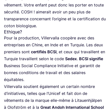
vête­ment. Votre enfant peut donc les por­ter en toute
sécu­ri­té.
COSH
! aime­rait avoir un peu plus de
trans­pa­rence concer­nant l’o­ri­gine et la cer­ti­fi­ca­tion du
coton biologique.
Ethique?
Pour la pro­duc­tion, Vil­ler­val­la coopère avec des
entre­prises en Chine, en Inde et en Tur­quie. Les deux
pre­miers sont
cer­ti­fiés
BCSI
, et ceux qui tra­vaillent en
Tur­quie tra­vaillent selon le code
Sedex
.
BCSI
signi­fie
Busi­ness Social Com­pliance Ini­tia­tive et garan­tit de
bonnes condi­tions de tra­vail et des salaires
équitables.
Vil­ler­val­la sou­tient éga­le­ment un cer­tain nombre
d’i­ni­tia­tives, telles que l’U­ni­cef et fait don de
vête­ments de la marque elle-même à Litauenh­jäl­pen
à Olof­ström et à la
Great Andoh Inter­na­tio­nal School