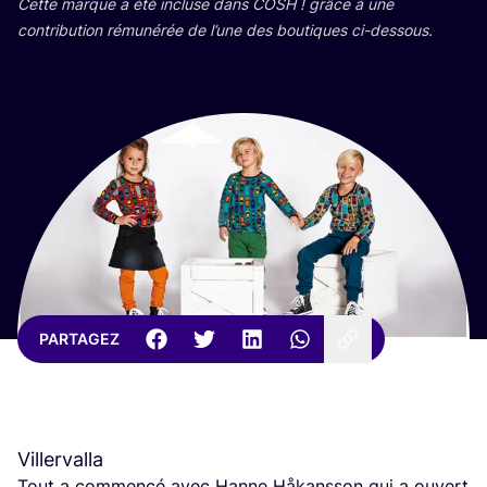
Cette marque a été incluse dans
COSH
! grâce à une
contri­bu­tion rému­né­rée de l’une des bou­tiques ci-dessous.
PARTAGEZ
Villervalla
Tout a com­men­cé avec Hanne Håkans­son qui a ouvert