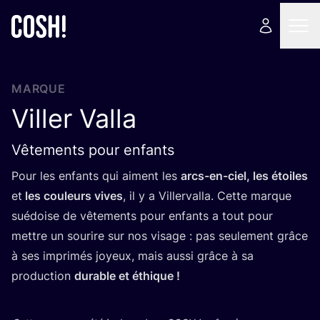
MARQUE
Viller Valla
Vêtements pour enfants
Pour les enfants qui aiment les
arcs-en-ciel, les étoiles
et
les cou­leurs vives
, il y a Vil­ler­val­la. Cette marque
sué­doise de vête­ments pour enfants a tout pour
mettre un sou­rire sur nos visage : pas seule­ment grâce
à ses impri­més joyeux, mais aus­si grâce à sa
pro­duc­tion
durable et éthique
!