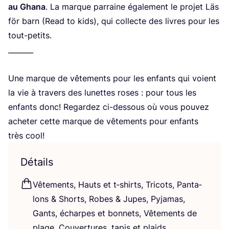
au Gha­na
. La marque par­raine éga­le­ment le pro­jet Läs
för barn (Read to kids), qui col­lecte des livres pour les
tout-petits.
_______
Une marque de vête­ments pour les enfants qui voient
la vie à tra­vers des lunettes roses : pour tous les
enfants donc! Regar­dez ci-des­sous où vous pou­vez
ache­ter cette marque de vête­ments pour enfants
très cool!
Détails
Vête­ments, Hauts et t‑shirts, Tri­cots, Pan­ta­
lons
&
Shorts, Robes
&
Jupes, Pyja­mas,
Gants, écharpes et bon­nets, Vête­ments de
plage, Cou­ver­tures, tapis et plaids