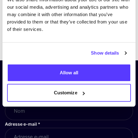
our social media, advertising and analytics partners who
may combine it with other information that you’ve
provided to them or that they’ve collected from your use
of their services.
Previous
Next
Show details
Allow all
Inscrivez-vous à notre lettre
d’information et restez informé !
Customize
Nom
*
Adresse e-mail
*