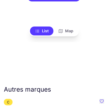
List
Map
Autres marques
C
Préf