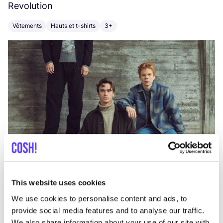
Revolution
E
Vêtements
Hauts et t-shirts
3+
V
This website uses cookies
We use cookies to personalise content and ads, to
provide social media features and to analyse our traffic.
We also share information about your use of our site with