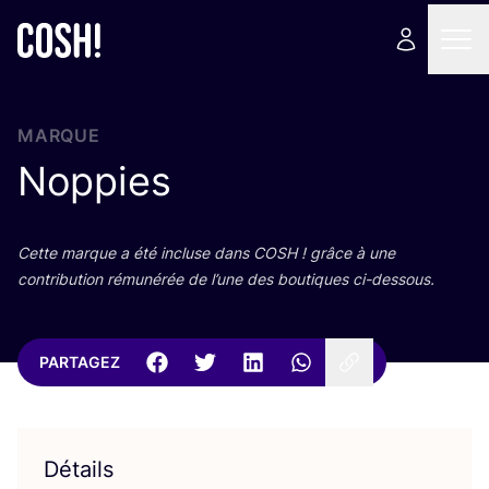
MARQUE
Noppies
Cette marque a été incluse dans
COSH
! grâce à une
contri­bu­tion rému­né­rée de l’une des bou­tiques ci-dessous.
PARTAGEZ
Détails