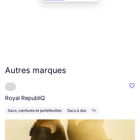
Autres marques
Préf
Royal RepubliQ
R
Sacs, ceintures et portefeuilles
Sacs à dos
1+
V