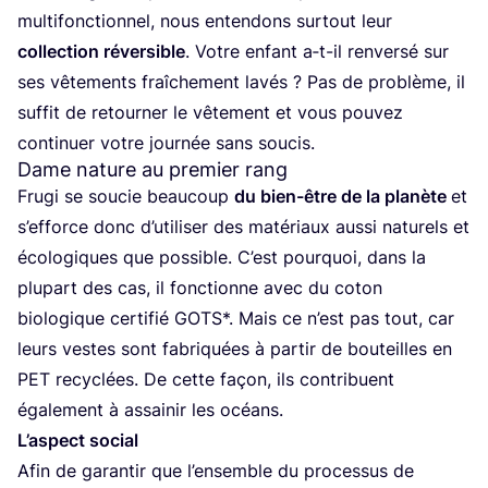
mul­ti­fonc­tion­nel, nous enten­dons sur­tout leur
col­lec­tion réver­sible
. Votre enfant a‑t-il ren­ver­sé sur
ses vête­ments fraî­che­ment lavés ? Pas de pro­blème, il
suf­fit de retour­ner le vête­ment et vous pou­vez
conti­nuer votre jour­née sans soucis.
Dame nature au premier rang
Fru­gi se sou­cie beau­coup
du bien-être de la pla­nète
et
s’ef­force donc d’u­ti­li­ser des maté­riaux aus­si natu­rels et
éco­lo­giques que pos­sible. C’est pour­quoi, dans la
plu­part des cas, il fonc­tionne avec du coton
bio­lo­gique cer­ti­fié
GOTS
*. Mais ce n’est pas tout, car
leurs vestes sont fabri­quées à par­tir de bou­teilles en
PET
recy­clées. De cette façon, ils contri­buent
éga­le­ment à assai­nir les océans.
L’as­pect social
Afin de garan­tir que l’en­semble du pro­ces­sus de