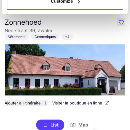
Customize
Voir tous les 1 magasins
Zonnehoed
like
Neerstraat 39, Zwalm
Vêtements
Cosmétiques
+4
Ajouter à l'itinéraire
Visiter la boutique en ligne
List
Map