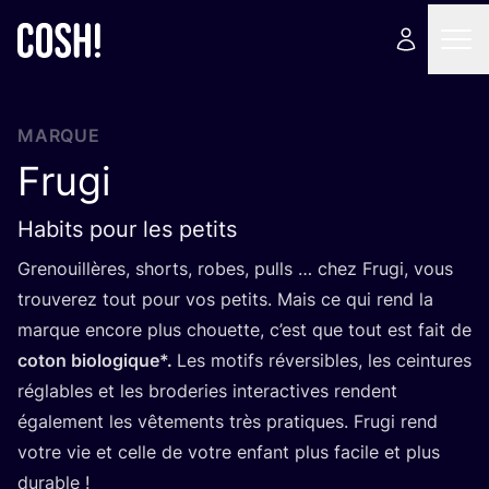
MARQUE
Frugi
Habits pour les petits
Gre­nouillères, shorts, robes, pulls … chez Fru­gi, vous
trou­ve­rez tout pour vos petits. Mais ce qui rend la
marque encore plus chouette, c’est que tout est fait de
coton bio­lo­gique*.
Les motifs réver­sibles, les cein­tures
réglables et les bro­de­ries inter­ac­tives rendent
éga­le­ment les vête­ments très pra­tiques. Fru­gi rend
votre vie et celle de votre enfant plus facile et plus
durable !