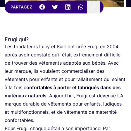
PARTAGEZ
Frugi qui?
Les fon­da­teurs Lucy et Kurt ont créé Fru­gi en
2004
après avoir consta­té qu’il était extrê­me­ment dif­fi­cile
de trou­ver des vête­ments adap­tés aux bébés. Avec
leur marque, ils vou­laient com­mer­cia­li­ser des
vête­ments pour enfants et pour l’al­lai­te­ment qui soient
à la fois c
onfor­tables à por­ter et fabri­qués dans des
maté­riaux natu­rels
. Aujourd’­hui, Fru­gi est deve­nue
LA
marque durable de vête­ments pour enfants, ludiques
et mul­ti­fonc­tion­nels, et de vête­ments de mater­ni­té
confortables.
Pour Fru­gi, chaque détail a son impor­tance! Par