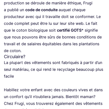
pro­duc­tion se déroule de manière éthique, Fru­gi
a publié un
code de conduite
auquel chaque
pro­duc­teur avec qui il tra­vaille doit se confor­mer. Le
code com­plet peut être lu sur leur site web. Le fait
que le coton bio­lo­gique soit
cer­ti­fié
GOTS
* signi­fie
que nous pou­vons être sûrs de bonnes condi­tions de
tra­vail et de salaires équi­tables dans les plan­ta­tions
de coton.
Circulaire?
La plu­part des vête­ments sont fabri­qués à par­tir d’un
seul maté­riau, ce qui rend le recy­clage beau­coup plus
facile
Habillez votre enfant avec des cou­leurs vives et dans
un confort qu’il n’ou­blie­ra jamais. Bien­tôt maman?
Chez Fru­gi, vous trou­ve­rez éga­le­ment des vête­ments