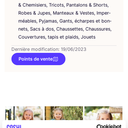
&
Che­mi­siers, Tri­cots, Pan­ta­lons
&
Shorts,
Robes
&
Jupes, Man­teaux
&
Vestes, Imper­
méables, Pyja­mas, Gants, écharpes et bon­
nets, Sacs à dos, Chaus­settes, Chaus­sures,
Cou­ver­tures, tapis et plaids, Jouets
Dernière modification: 19/06/2023
Points de vente