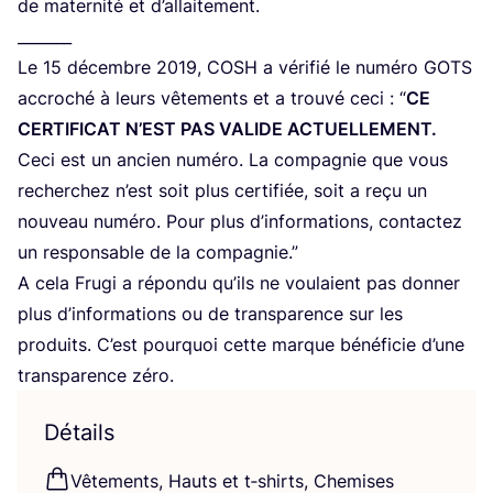
de mater­ni­té et d’allaitement.
_______
Le
15
décembre
2019
,
COSH
a véri­fié le numé­ro
GOTS
accro­ché à leurs vête­ments et a trou­vé ceci :
“
CE
CER­TI­FI­CAT
N’EST
PAS
VALIDE
ACTUELLEMENT
.
Ceci est un ancien numé­ro. La com­pa­gnie que vous
recher­chez n’est soit plus cer­ti­fiée, soit a reçu un
nou­veau numé­ro. Pour plus d’informations, contac­tez
un res­pon­sable de la compagnie.”
A cela Fru­gi a répon­du qu’ils ne vou­laient pas don­ner
plus d’in­for­ma­tions ou de trans­pa­rence sur les
pro­duits. C’est pour­quoi cette marque béné­fi­cie d’une
trans­pa­rence zéro.
Détails
Vête­ments, Hauts et t‑shirts, Che­mises