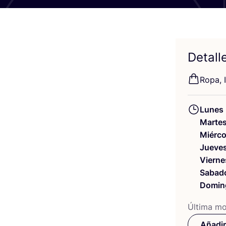
Detall
Ropa, I
Lunes
Marte
Miérco
Jueve
Vierne
Sabad
Domin
Últi­ma mod
Añadir