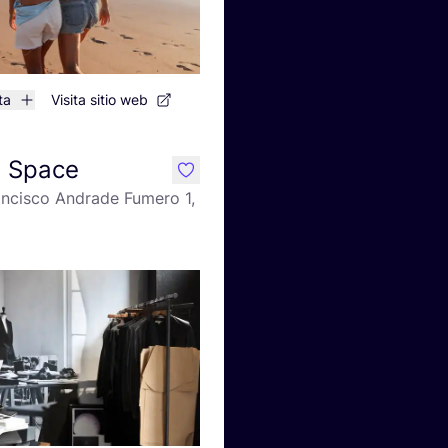
ta
Visita sitio web
n Space
like
ancisco Andrade Fumero 1,