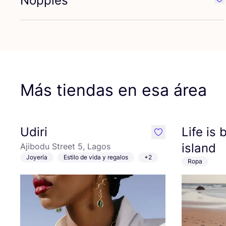
Noppies
Fa
Más tiendas en esa área
Udiri
Life is 
like
island
Ajibodu Street 5, Lagos
Joyería
Estilo de vida y regalos
+2
Ropa