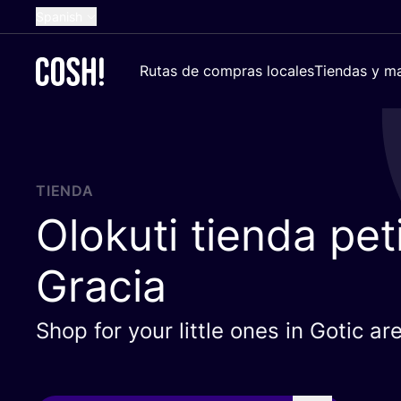
Spanish
English
Rutas de compras locales
Tiendas y ma
Dutch
French
German
Croatian
TIENDA
Olokuti tienda pet
Gracia
Shop for your little ones in Gotic a