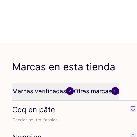
Marcas en esta tienda
Marcas verificadas
Otras marcas
2
3
Coq en pâte
Fa
Gen­der-neu­tral fashion