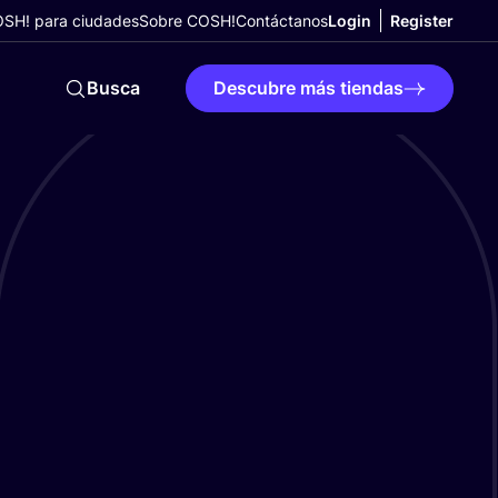
SH! para ciudades
Sobre COSH!
Contáctanos
Login
Register
Busca
Descubre más tiendas