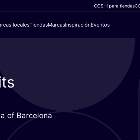
COSH! para tiendas
CO
rcas locales
Tiendas
Marcas
Inspiración
Eventos
its
rea of Barcelona