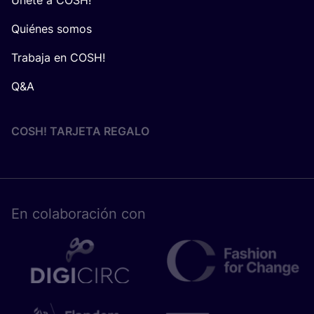
Únete a COSH!
Quiénes somos
Trabaja en COSH!
Q&A
COSH! TARJETA REGALO
En cola­bo­ra­ción con