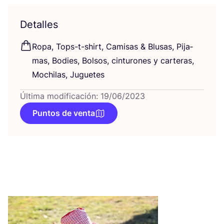
Detalles
Ropa, Tops-t-shirt, Cami­sas
&
Blu­sas, Pija­
mas, Bodies, Bol­sos, cin­tu­ro­nes y car­te­ras,
Mochi­las, Juguetes
Última modificación: 19/06/2023
Puntos de venta