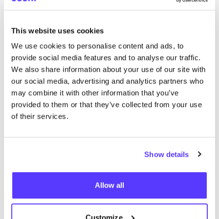
List
Map
This website uses cookies
We use cookies to personalise content and ads, to
provide social media features and to analyse our traffic.
We also share information about your use of our site with
our social media, advertising and analytics partners who
may combine it with other information that you’ve
provided to them or that they’ve collected from your use
of their services.
Otras marcas
Show details
Favo
MY
ESSENTIAL
WARDROBE
R
Allow all
Ropa
Vaquieros / denim
5+
B
Customize