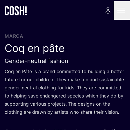
MARCA
Coq en pâte
Gender-neutral fashion
Coq en Pâte is a brand com­mit­ted to buil­ding a bet­ter
futu­re for our chil­dren. They make fun and sus­tai­na­ble
gen­der-neu­tral clothing for kids. They are com­mit­ted
to hel­ping save endan­ge­red spe­cies which they do by
sup­por­ting various pro­jects. The designs on the
clothing are drawn by artists who sha­re their vision.