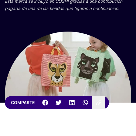
Esta mar­ca se inclu­yó en
COSH
! gra­cias a una con­tri­bu­ción
paga­da de una de las tien­das que figu­ran a continuación.
COMPARTE