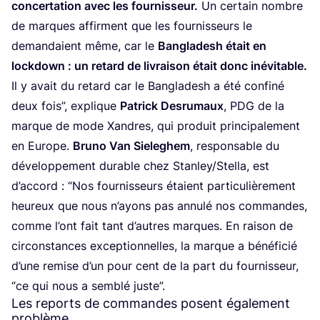
concer­ta­tion avec les four­nis­seur.
Un cer­tain nombre
de marques affirment que les four­nis­seurs le
deman­daient même, car le
Ban­gla­desh était en
lock­down : un retard de livrai­son était donc inévitable.
Il y avait du retard car le Ban­gla­desh a été confi­né
deux fois”, explique
Patrick Des­ru­maux
,
PDG
de la
marque de mode Xandres, qui pro­duit prin­ci­pa­le­ment
en Europe.
Bru­no Van Sie­le­ghem
, res­pon­sable du
déve­lop­pe­ment durable chez Stanley/​Stella, est
d’ac­cord :
“
Nos four­nis­seurs étaient par­ti­cu­liè­re­ment
heu­reux que nous n’ayons pas annu­lé nos com­mandes,
comme l’ont fait tant d’autres marques. En rai­son de
cir­cons­tances excep­tion­nelles, la marque a béné­fi­cié
d’une remise d’un pour cent de la part du four­nis­seur,
“
ce qui nous a sem­blé juste”.
Les reports de commandes posent également
problème