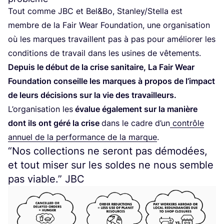
Tout comme
JBC
et Bel
&
Bo, Stanley/​Stella est
membre de la Fair Wear Foun­da­tion, une orga­ni­sa­tion
où les marques tra­vaillent pas à pas pour amé­lio­rer les
condi­tions de tra­vail dans les usines de vête­ments.
Depuis le début de la crise sani­taire, La Fair Wear
Foun­da­tion conseille les marques à pro­pos de l’im­pact
de leurs déci­sions sur la vie des tra­vailleurs.
L’or­ga­ni­sa­tion les
éva­lue éga­le­ment sur la manière
dont ils ont géré la crise
dans le cadre d’un
contrôle
annuel de la per­for­mance de la marque
.
“
Nos collections ne seront pas démodées,
et tout miser sur les soldes ne nous semble
pas viable.”
JBC