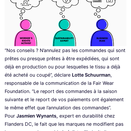
“
Nos conseils ? N’an­nu­lez pas les com­mandes qui sont
prêtes ou presque prêtes à être expé­diées, qui sont
déjà en pro­duc­tion ou pour les­quelles le tis­su a déjà
été ache­té ou cou­pé”, déclare
Lotte Schuur­man
,
res­pon­sable de la com­mu­ni­ca­tion de la Fair Wear
Foun­da­tion.
“
Le report des com­mandes à la sai­son
sui­vante et le report de vos paie­ments ont éga­le­ment
le même effet que l’an­nu­la­tion des commandes”.
Pour
Jas­mien Wynants,
expert en dura­bi­li­té chez
Flan­ders
DC
, le fait que les marques ne modi­fient pas