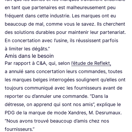
en tant que par­te­naires est mal­heu­reu­se­ment peu
fré­quent dans cette indus­trie. Les marques ont eu
beau­coup de mal, comme vous le savez. Ils cherchent
des solu­tions durables pour main­te­nir leur par­te­na­riat.
En concer­ta­tion avec l’u­sine, ils réus­sissent par­fois
à limi­ter les dégâts.”
Amis dans le besoin
Par rap­port à C
&
A, qui, selon
l’é­tude de Reflekt,
a annu­lé sans concer­ta­tion leurs com­mandes, toutes
les marques belges inter­ro­gées sou­lignent qu’elles ont
tou­jours com­mu­ni­qué avec les four­nis­seurs avant de
repor­ter ou d’an­nu­ler une com­mande.
“
Dans la
détresse, on apprend qui sont nos amis”, explique le
PDG
de la marque de mode Xandres, M. Des­ru­maux.
“
Nous avons trou­vé beau­coup d’a­mis chez nos
fournisseurs.”