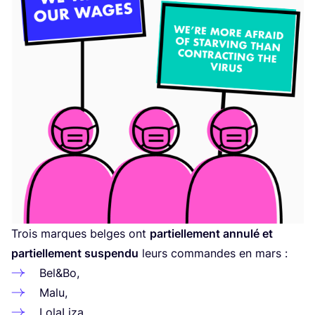
Trois marques belges ont
par­tiel­le­ment annu­lé et
par­tiel­le­ment sus­pen­du
leurs com­mandes en mars :
Bel
&
Bo,
Malu,
Lola­Li­za.