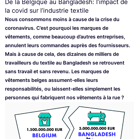
De la Belgique au Bangladesh: l’impact de
la covid sur l’industrie textile
Nous consom­mons moins à cause de la crise du
coro­na­vi­rus. C’est pour­quoi les marques de
vête­ments, comme beau­coup d’autres entre­prises,
annulent leurs com­mandes auprès des four­nis­seurs.
Mais à cause de cela, des dizaines de mil­liers de
tra­vailleurs du tex­tile au Ban­gla­desh se retrouvent
sans tra­vail et sans reve­nu. Les marques de
vête­ments belges assument-elles leurs
res­pon­sa­bi­li­tés, ou laissent-elles sim­ple­ment les
per­sonnes qui fabriquent nos vête­ments à la rue ?