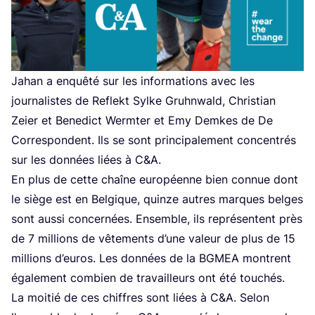
Jahan a enquê­té sur les infor­ma­tions avec les
jour­na­listes de Reflekt Sylke Gruhn­wald, Chris­tian
Zeier et Bene­dict Werm­ter et Emy Demkes de De
Cor­res­pondent. Ils se sont prin­ci­pa­le­ment concen­trés
sur les don­nées liées à C
&
A.
En plus de cette chaîne euro­péenne bien connue dont
le siège est en Bel­gique, quinze autres marques belges
sont aus­si concer­nées. Ensemble, ils repré­sentent près
de
7
mil­lions de vête­ments d’une valeur de plus de
15
mil­lions d’eu­ros. Les don­nées de la
BGMEA
montrent
éga­le­ment com­bien de tra­vailleurs ont été touchés.
La moi­tié de ces chiffres sont liées à C
&
A. Selon