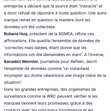
entre­prise a décla­ré que la source était
“
inexacte” et
a donc refu­sé de répondre à toute ques­tion. Une autre
marque remet en ques­tion la manière dont les
don­nées ont été collectées.
Ruba­na Huq
, pré­sident de la
BGMEA
, réfute ces
affir­ma­tions. Elle qua­li­fie l’en­semble de don­nées de
“
cor­rectes mais datées, étant don­né que les
infor­ma­tions ont été deman­dées en mars”. A l’inverse,
Bene­dict Werm­ter
, jour­na­liste pour Reflekt, décrit
l’en­semble de don­nées comme
“
un ins­tan­ta­né
incom­plet qui donne néan­moins une image claire de la
situation”.
Dans les grandes entre­prises, des orga­nismes de
sur­veillance comme le
WRC
peuvent véri­fier si les
marques tiennent leurs pro­messes, grâce à des
contacts avec les prin­ci­paux four­nis­seurs et les