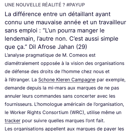
UNE NOU­VELLE RÉA­LI­TÉ ? #PAYUP
La différence entre un détaillant ayant
connu une mauvaise année et un travailleur
sans emploi :
“
L’un pourra manger le
lendemain, l’autre non. C’est aussi simple
que ça.” Dil Afrose Jahan (
29
)
L’a­na­lyse prag­ma­tique de M. Comeos est
dia­mé­tra­le­ment oppo­sée à la vision des orga­ni­sa­tions
de défense des droits de l’homme chez nous et
à l’é­tran­ger. La
Schone Kle­ren Cam­pagne
par exemple,
demande depuis la mi-mars aux marques de ne pas
annu­ler leurs com­mandes sans concer­ter avec les
four­nis­seurs. L’ho­mo­logue amé­ri­cain de l’or­ga­ni­sa­tion,
le Wor­ker Rights Consor­tium (
WRC
), uti­lise même un
tra­cker
pour suivre quelles marques l’ont fait.
Les orga­ni­sa­tions appellent aux marques de payer les