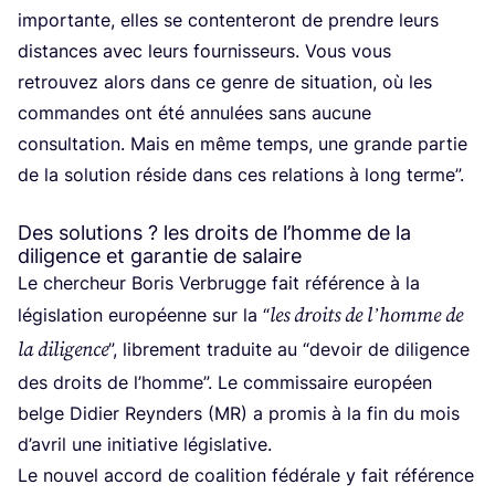
impor­tante, elles se conten­te­ront de prendre leurs
dis­tances avec leurs four­nis­seurs. Vous vous
retrou­vez alors dans ce genre de situa­tion, où les
com­mandes ont été annu­lées sans aucune
consul­ta­tion. Mais en même temps, une grande par­tie
de la solu­tion réside dans ces rela­tions à long terme”.
Des solutions ? les droits de l’homme de la
diligence et garantie de salaire
Le cher­cheur Boris Ver­brugge fait réfé­rence à la
les droits de l’homme de
légis­la­tion euro­péenne sur la
“
la dili­gence
”, libre­ment tra­duite au
“
devoir de dili­gence
des droits de l’homme”. Le com­mis­saire euro­péen
belge Didier Reyn­ders (
MR
) a pro­mis à la fin du mois
d’a­vril une ini­tia­tive législative.
Le nou­vel accord de coa­li­tion fédé­rale y fait réfé­rence