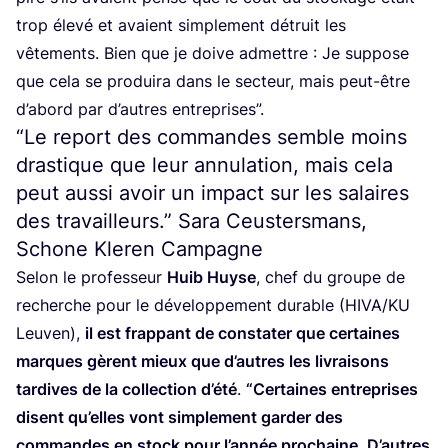
trop éle­vé et avaient sim­ple­ment détruit les
vête­ments. Bien que je doive admettre : Je sup­pose
que cela se pro­dui­ra dans le sec­teur, mais peut-être
d’abord par d’autres entreprises”.
“
Le report des commandes semble moins
drastique que leur annulation, mais cela
peut aussi avoir un impact sur les salaires
des travailleurs.” Sara Ceustersmans,
Schone Kleren Campagne
Selon le pro­fes­seur
Huib Huyse
, chef du groupe de
recherche pour le déve­lop­pe­ment durable (
HIVA
/
KU
Leu­ven),
il est frap­pant de consta­ter que cer­taines
marques gèrent mieux que d’autres les livrai­sons
tar­dives de la col­lec­tion d’é­té
.
“
Cer­taines entre­prises
disent qu’elles vont sim­ple­ment gar­der des
com­mandes en stock pour l’an­née pro­chaine. D’autres