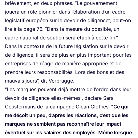
briè­ve­ment, en deux phrases.
“
Le gou­ver­ne­ment
joue­ra un rôle pion­nier dans l’é­la­bo­ra­tion d’un cadre
légis­la­tif euro­péen sur le devoir de dili­gence”, peut-on
lire à la page
76
.
“
Dans la mesure du pos­sible, un
cadre natio­nal de sou­tien sera éta­bli à cette fin.”
Dans le contexte de la future légis­la­tion sur le devoir
de dili­gence, il sera de plus en plus impor­tant pour les
entre­prises de réagir de manière appro­priée et de
prendre leurs res­pon­sa­bi­li­tés. Lors des bons et des
mau­vais jours”, dit Verbrugge.
“
Les marques peuvent déjà mettre de l’ordre dans leur
devoir de dili­gence elles-mêmes”, déclare Sara
Ceus­ter­mans de la cam­pagne Clean Clothes.
“
Ce qui
me déçoit un peu, d’a­près les réac­tions, c’est que les
marques ne semblent pas recon­naître leur impact
éven­tuel sur les salaires des employés. Même lorsque