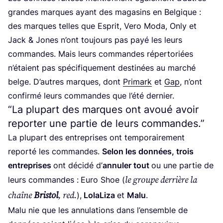
grandes marques ayant des maga­sins en Bel­gique :
des marques telles que Esprit, Vero Moda, Only et
Jack
&
Jones n’ont tou­jours pas payé les leurs
com­mandes. Mais leurs com­mandes réper­to­riées
n’é­taient pas spé­ci­fi­que­ment des­ti­nées au mar­ché
belge. D’autres marques, dont
Pri­mark
et
Gap
, n’ont
confir­mé leurs com­mandes que l’é­té dernier.
“
La plupart des marques ont avoué avoir
reporter une partie de leurs commandes.”
La plu­part des entre­prises ont tem­po­rai­re­ment
repor­té les com­mandes.
Selon les don­nées, trois
entre­prises
ont déci­dé d’
annu­ler tout
ou une par­tie de
le groupe der­rière la
leurs com­mandes :
Euro Shoe (
chaîne
Bris­tol
, red.
),
Lola­Li­za
et
Malu
.
Malu nie que les annu­la­tions dans l’en­semble de