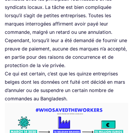
syn­di­cats locaux. La tâche est bien com­pli­quée
lorsqu’il s’agit de petites entre­prises. Toutes les
marques inter­ro­gées affirment avoir payé leur
com­mande, mal­gré un retard ou une annu­la­tion.
Cepen­dant, lors­qu’il leur a été deman­dé de four­nir une
preuve de paie­ment, aucune des marques n’a accep­té,
en par­tie pour des rai­sons de concur­rence et de
pro­tec­tion de la vie privée.
Ce qui est cer­tain, c’est que les quinze entre­prises
belges dont les don­nées ont fui­té ont déci­dé en mars
d’an­nu­ler ou de sus­pendre un cer­tain nombre de
com­mandes au Bangladesh.