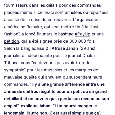
four­nis­seurs dans les délais pour des com­mandes
pla­cées même si celles-ci sont annu­lées ou repor­tées
à cause de la crise du coro­na­vi­rus. L’or­ga­ni­sa­tion
amé­ri­caine Remake, qui veut mettre fin à la
“
fast
fashion”, a lan­cé fin mars le hash­tag
#PayUp
et une
péti­tion
, qui a été signée près de
300
000
fois.
Selon la ban­gla­daise
Dil Afrose Jahan
(
29
ans),
jour­na­liste indé­pen­dante pour le jour­nal Dha­ka
Tri­bune, nous
“
ne devrions pas avoir trop de
sym­pa­thie” pour les maga­sins et les marques de
mau­vaise qua­li­té qui annulent ou sus­pendent leurs
com­mandes.
“
Il y a une grande dif­fé­rence entre une
année de chiffres néga­tifs pour un petit ou un grand
détaillant et un ouvrier qui a per­du son reve­nu ou son
emploi”, explique Jahan.
“
L’un pour­ra man­ger le
len­de­main, l’autre non. C’est aus­si simple que ça”.