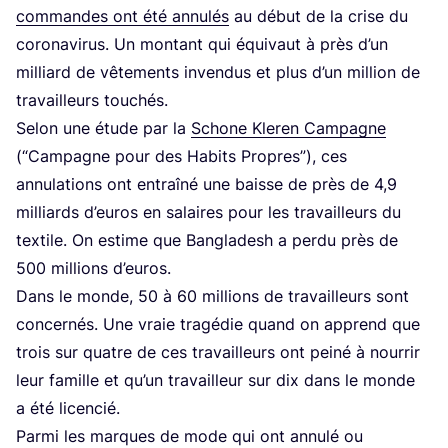
com­mandes ont été annu­lés
au début de la crise du
coro­na­vi­rus. Un mon­tant qui équi­vaut à près d’un
mil­liard de vête­ments inven­dus et plus d’un mil­lion de
tra­vailleurs touchés.
Selon une étude par la
Schone Kle­ren Cam­pagne
(“Cam­pagne pour des Habits Propres”), ces
annu­la­tions ont entraî­né une baisse de près de
4
,
9
mil­liards d’euros en salaires pour les tra­vailleurs du
tex­tile. On estime que Ban­gla­desh a per­du près de
500
mil­lions d’euros.
Dans le monde,
50
à
60
mil­lions de tra­vailleurs sont
concer­nés. Une vraie tra­gé­die quand on apprend que
trois sur quatre de ces tra­vailleurs ont pei­né à nour­rir
leur famille et qu’un tra­vailleur sur dix dans le monde
a été licencié.
Par­mi les marques de mode qui ont annu­lé ou