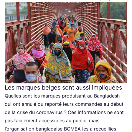
Les marques belges sont aussi impliquées
Quelles sont les marques pro­dui­sant au Ban­gla­desh
qui ont annu­lé ou repor­té leurs com­mandes au début
de la crise du coro­na­vi­rus ? Ces infor­ma­tions ne sont
pas faci­le­ment acces­sibles au public, mais
l’organisation ban­gla­daise
BGMEA
les a recueillies