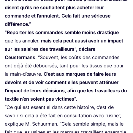
disent qu’ils ne sou­haitent plus ache­ter leur
com­mande et l’an­nulent. Cela fait une sérieuse
différence.”
“
Repor­ter les com­mandes semble moins dras­tique
que les annu­ler,
mais cela peut aus­si avoir un impact
sur les salaires des tra­vailleurs”, déclare
Ceus­ter­mans
.
“
Sou­vent, les coûts des com­mandes
ont déjà été débour­sés, tant pour les tis­sus que pour
la main-d’œuvre.
C’est aux marques de faire leurs
devoirs et de voir com­ment elles peuvent atté­nuer
l’im­pact de leurs déci­sions, afin que les tra­vailleurs du
tex­tile n’en soient pas victimes”.
“
Ce qui est essen­tiel dans cette his­toire, c’est de
savoir si cela a été fait en consul­ta­tion avec l’u­sine”,
explique M. Schuur­man.
“
Cela semble simple, mais le
fait que les usines et les marques tra­vaillent ensemble