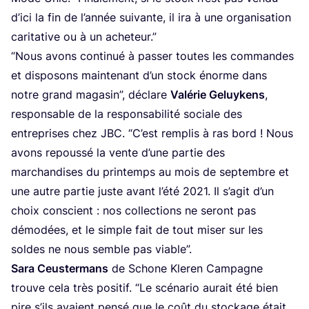
d’i­ci la fin de l’année sui­vante, il ira à une orga­ni­sa­tion
cari­ta­tive ou à un acheteur.”
“
Nous avons conti­nué à pas­ser toutes les com­mandes
et dis­po­sons main­te­nant d’un stock énorme dans
notre grand maga­sin”, déclare
Valé­rie Geluy­kens
,
res­pon­sable de la res­pon­sa­bi­li­té sociale des
entre­prises chez
JBC
.
“
C’est rem­plis à ras bord ! Nous
avons repous­sé la vente d’une par­tie des
mar­chan­dises du prin­temps au mois de sep­tembre et
une autre par­tie juste avant l’é­té
2021
. Il s’agit d’un
choix conscient : nos col­lec­tions ne seront pas
démo­dées, et le simple fait de tout miser sur les
soldes ne nous semble pas viable”.
Sara Ceus­ter­mans
de Schone Kle­ren Cam­pagne
trouve cela très posi­tif.
“
Le scé­na­rio aurait été bien
pire s’ils avaient pen­sé que le coût du sto­ckage était