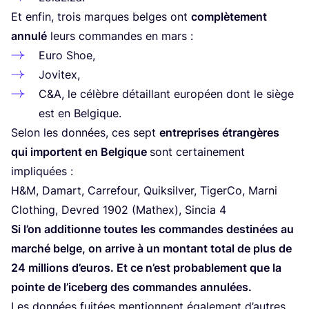
Et enfin, trois marques belges ont
com­plè­te­ment
annu­lé
leurs com­mandes en mars :
Euro Shoe,
Jovi­tex,
C
&
A, le célèbre détaillant euro­péen dont le siège
est en Belgique.
Selon les don­nées, ces sept
entre­prises étran­gères
qui importent en Bel­gique
sont cer­tai­ne­ment
impliquées :
H
&
M, Damart, Car­re­four, Quik­sil­ver, Tiger­Co, Mar­ni
Clo­thing, Devred
1902
(Mathex), Sin­cia
4
Si l’on addi­tionne toutes les com­mandes des­ti­nées au
mar­ché belge, on arrive à un mon­tant total de plus de
24
mil­lions d’eu­ros. Et ce n’est pro­ba­ble­ment que la
pointe de l’i­ce­berg des com­mandes annulées.
Les don­nées fui­tées men­tionnent éga­le­ment d’autres