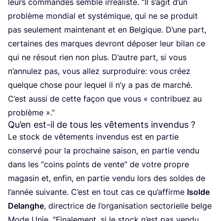
leurs com­mandes semble irréa­liste.
“
Il s’a­git d’un
pro­blème mon­dial et sys­té­mique, qui ne se pro­duit
pas seule­ment main­te­nant et en Bel­gique. D’une part,
cer­taines des marques devront dépo­ser leur bilan ce
qui ne résout rien non plus. D’autre part, si vous
n’an­nu­lez pas, vous allez sur­pro­duire: vous créez
quelque chose pour lequel il n’y a pas de mar­ché.
C’est aus­si de cette façon que vous « contri­buez au
problème ».”
Qu’en est-il de tous les vêtements invendus ?
Le stock de vête­ments inven­dus est en par­tie
conser­vé pour la pro­chaine sai­son, en par­tie ven­du
dans les
“
coins points de vente” de votre propre
maga­sin et, enfin, en par­tie ven­du lors des soldes de
l’an­née sui­vante. C’est en tout cas ce qu’af­firme
Isolde
Delan­ghe
, direc­trice de l’or­ga­ni­sa­tion sec­to­rielle belge
Mode Unie.
“
Fina­le­ment, si le stock n’est pas ven­du