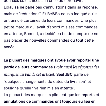
don­nées soient liées à la crise du coro­na­vi­rus.
Lola­Li­za ne parle pas d’an­nu­la­tions dans sa réponse,
mais de
“
réduc­tions”. Et Bel
&
Bo nous a indi­qué qu’ils
ont annu­lé cer­taines de leurs com­mandes. Une plus
petite marque qui avait d’a­bord mis ses com­mandes
en attente, Bre­med, a déci­dé en fin de compte de ne
pas pla­cer de nou­velles com­mandes du tout cette
année.
La plu­part des marques ont avoué avoir repor­ter une
voir aus­si les réponses des
par­tie de leurs com­mandes
(
marques au bas de cet article
).
Seul
JBC
parle de
“
quelques chan­ge­ments de dates de livrai­son” et
sou­ligne qu’elle
“
n’a rien mis en attente”.
La plu­part des marques expliquent que
les reports et
annu­la­tions de com­mandes ont tou­jours eu lieu en