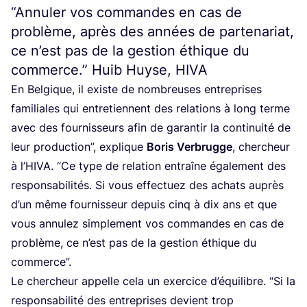
“
Annuler vos commandes en cas de
problème, après des années de partenariat,
ce n’est pas de la gestion éthique du
commerce.” Huib Huyse,
HIVA
En Bel­gique, il existe de nom­breuses entre­prises
fami­liales qui entre­tiennent des rela­tions à long terme
avec des four­nis­seurs afin de garan­tir la conti­nui­té de
leur pro­duc­tion”, explique
Boris Ver­brugge
, cher­cheur
à l’HI­VA.
“
Ce type de rela­tion entraîne éga­le­ment des
res­pon­sa­bi­li­tés. Si vous effec­tuez des achats auprès
d’un même four­nis­seur depuis cinq à dix ans et que
vous annu­lez sim­ple­ment vos com­mandes en cas de
pro­blème, ce n’est pas de la ges­tion éthique du
commerce”.
Le cher­cheur appelle cela un exer­cice d’é­qui­libre.
“
Si la
res­pon­sa­bi­li­té des entre­prises devient trop