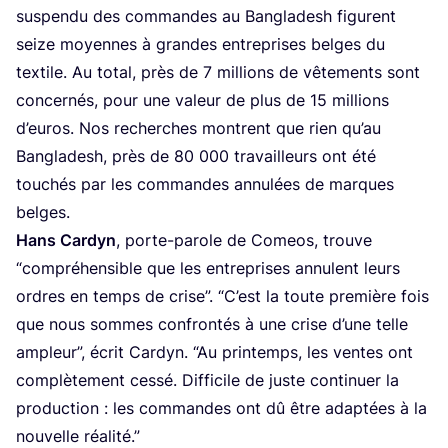
sus­pen­du des com­mandes au Ban­gla­desh figurent
seize moyennes à grandes entre­prises belges du
tex­tile. Au total, près de
7
mil­lions de vête­ments sont
concer­nés, pour une valeur de plus de
15
mil­lions
d’eu­ros. Nos recherches montrent que rien qu’au
Ban­gla­desh, près de
80
000
tra­vailleurs ont été
tou­chés par les com­mandes annu­lées de marques
belges.
Hans Car­dyn
, porte-parole de Comeos, trouve
“
com­pré­hen­sible que les entre­prises annulent leurs
ordres en temps de crise”.
“
C’est la toute pre­mière fois
que nous sommes confron­tés à une crise d’une telle
ampleur”, écrit Car­dyn.
“
Au prin­temps, les ventes ont
com­plè­te­ment ces­sé. Dif­fi­cile de juste conti­nuer la
pro­duc­tion : les com­mandes ont dû être adap­tées à la
nou­velle réalité.”