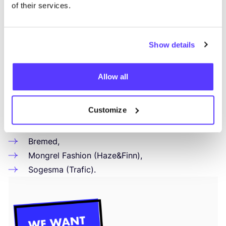
belges ont
sus­pen­du
leurs com­mandes en mars :
of their services.
Stanley/​Stella,
Xandres,
JBC
,
Show details
Bel
&
Bo,
Caro­del,
Allow all
XML
(Expert Manu­fac­tu­rer Lei­su­re­wear
Zaventem),
Customize
Vego­tex international,
Van Laere international,
Bre­med,
Mon­grel Fashion (Haze
&
Finn),
Soges­ma (Tra­fic).