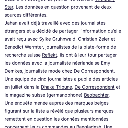
Star
. Les don­nées en ques­tion pro­ve­nant de deux
sources différentes.
Jahan avait déjà tra­vaillé avec des jour­na­listes
étran­gers et a déci­dé de par­ta­ger l’in­for­ma­tion qu’elle
avait reçu avec Sylke Gruhn­wald, Chris­tian Zeier et
Bene­dict Werm­ter, jour­na­listes de la plate-forme de
recherche suisse
Reflekt
. Ils ont à leur tour par­ta­ger
les don­nées avec la jour­na­liste néer­lan­daise Emy
Demkes, jour­na­liste mode chez De Cor­res­pondent.
Une équipe de cinq jour­na­listes a publié des articles
en juillet dans la
Dha­ka Tri­bune
,
De Cor­res­pondent
et
le maga­zine suisse (ger­ma­no­phone)
Beo­bach­ter
.
Une enquête menée auprès des marques belges
figu­rant sur la liste a révé­lé que plu­sieurs marques
remettent en ques­tion les don­nées men­tion­nées
concer­nant leurs com­mandes au Ban­gla­desh. Une