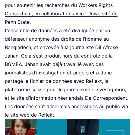
pour sou­te­nir les recherches du
Wor­kers Rights
Consor­tium, en col­la­bo­ra­tion avec l’U­ni­ver­si­té de
Penn State.
L’ensemble de don­nées a été divul­guée par un
défen­seur ano­nyme des droits de l’homme au
Ban­gla­desh, et envoyée à la jour­na­liste Dil Afrose
Jahan. Cela s’est pro­duit hors du contrôle de la
BGMEA
. Jahan avait déjà tra­vaillé avec des
jour­na­listes d’in­ves­ti­ga­tion étran­gers et a donc
par­ta­gé le fichier de don­nées avec Reflekt, la
pla­te­forme suisse pour le jour­na­lisme d’in­ves­ti­ga­tion,
et le site d’in­for­ma­tion néer­lan­dais De Cor­res­pondent.
Les don­nées sont désor­mais
acces­sibles au public
via
le site web de Reflekt.