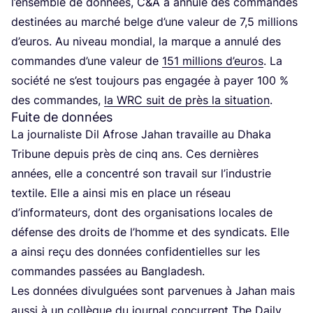
l’en­semble de don­nées, C
&
A a annu­lé des com­mandes
des­ti­nées au mar­ché belge d’une valeur de
7
,
5
mil­lions
d’eu­ros. Au niveau mon­dial, la marque a annu­lé des
com­mandes d’une valeur de
151
mil­lions d’eu­ros
. La
socié­té ne s’est tou­jours pas enga­gée à payer
100
%
des com­mandes,
la
WRC
suit de près la situa­tion
.
Fuite de données
La jour­na­liste Dil Afrose Jahan tra­vaille au Dha­ka
Tri­bune depuis près de cinq ans. Ces der­nières
années, elle a concen­tré son tra­vail sur l’in­dus­trie
tex­tile. Elle a ain­si mis en place un réseau
d’in­for­ma­teurs, dont des orga­ni­sa­tions locales de
défense des droits de l’homme et des syn­di­cats. Elle
a ain­si reçu des don­nées confi­den­tielles sur les
com­mandes pas­sées au Bangladesh.
Les don­nées divul­guées sont par­ve­nues à Jahan mais
aus­si à un col­lègue du jour­nal concur­rent
The Dai­ly