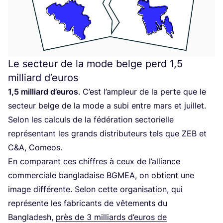
Le secteur de la mode belge perd
1
,
5
milliard d’euros
1
,
5
mil­liard d’eu­ros
. C’est l’am­pleur de la perte que le
sec­teur belge de la mode a subi entre mars et juillet.
Selon les cal­culs de la fédé­ra­tion sec­to­rielle
repré­sen­tant les grands dis­tri­bu­teurs tels que
ZEB
et
C
&
A, Comeos.
En com­pa­rant ces chiffres à ceux de l’alliance
com­mer­ciale ban­gla­daise
BGMEA
, on obtient une
image dif­fé­rente. Selon cette orga­ni­sa­tion, qui
repré­sente les fabri­cants de vête­ments du
Ban­gla­desh,
près de
3
mil­liards d’eu­ros de