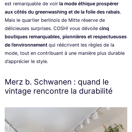
est remar­quable de voir
la mode éthique pros­pé­rer
aux côtés du green­wa­shing et de la folie des rabais
.
Mais le quar­tier ber­li­nois de Mitte réserve de
déli­cieuses sur­prises.
COSH
! vous dévoile
cinq
bou­tiques remar­quables, pion­nières et res­pec­tueuses
de l’en­vi­ron­ne­ment
qui réécrivent les règles de la
mode, tout en contri­buant à une manière plus durable
d’ap­pré­cier le style.
Merz b. Schwanen : quand le
vintage rencontre la durabilité