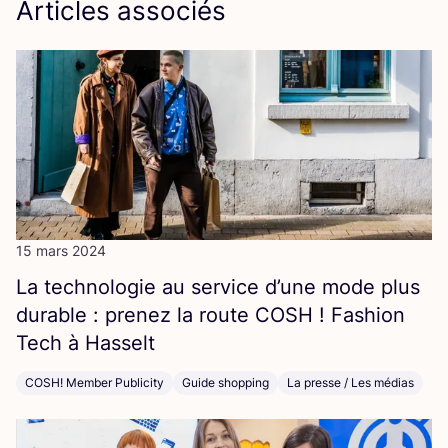
Articles associés
15 mars 2024
La tech­no­lo­gie au ser­vice d’une mode plus
durable : pre­nez la route
COSH
! Fashion
Tech à Hasselt
COSH! Member Publicity
Guide shopping
La presse / Les médias