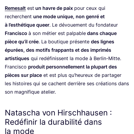
Reme­salt
est
un havre de paix
pour ceux qui
recherchent
une mode unique, non gen­ré et
à l’es­thé­tique queer
. Le dévoue­ment du fon­da­teur
Fran­cis­co
à son métier est pal­pable
dans chaque
pièce qu’il crée
. La bou­tique pré­sente
des lignes
épu­rées, des motifs frap­pants et des impri­més
artis­tiques
qui redé­fi­nissent la mode à Ber­lin-Mitte.
Fran­cis­co
pro­duit per­son­nel­le­ment la plu­part des
pièces sur place
et est plus qu’­heu­reux de par­ta­ger
les his­toires qui se cachent der­rière ses créa­tions dans
son magni­fique atelier.
Natascha von Hirschhausen :
Redéfinir la durabilité dans
la mode