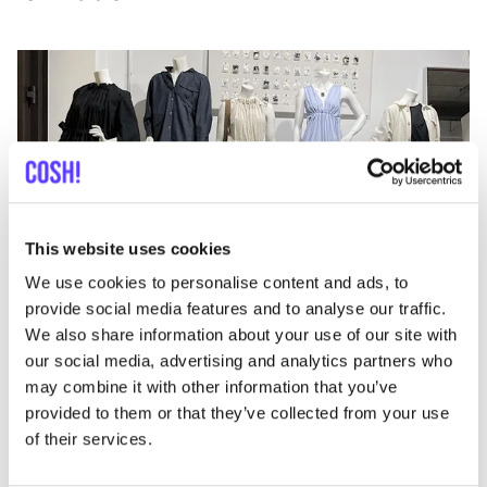
This website uses cookies
We use cookies to personalise content and ads, to
provide social media features and to analyse our traffic.
We also share information about your use of our site with
Nata­scha von Hir­sch­hau­sen
est une véri­table
our social media, advertising and analytics partners who
vision­naire dans le monde de la mode durable.
Son
may combine it with other information that you’ve
provided to them or that they’ve collected from your use
enga­ge­ment en faveur de la dura­bi­li­té
ne se limite pas
of their services.
à l’u­ti­li­sa­tion de maté­riaux de pre­mière qua­li­té
tels que
la soie de paix ou le cache­mire recy­clé
. Elle