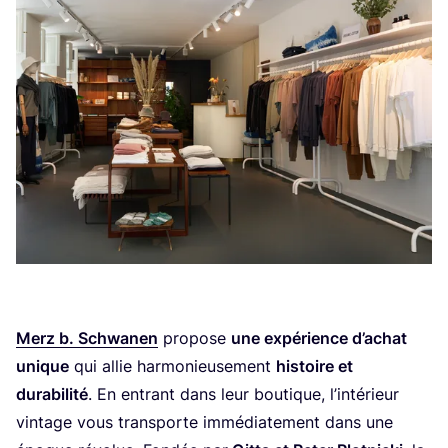
Merz b. Schwa­nen
pro­pose
une expé­rience d’a­chat
unique
qui allie har­mo­nieu­se­ment
his­toire et
dura­bi­li­té
. En entrant dans leur bou­tique, l’in­té­rieur
vin­tage vous trans­porte immé­dia­te­ment dans une