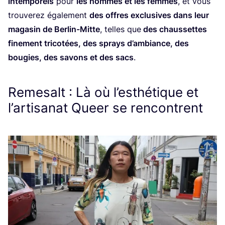
intem­po­rels
pour
les hommes et les femmes
, et vous
trou­ve­rez éga­le­ment
des offres exclu­sives dans leur
maga­sin de Ber­lin-Mitte
, telles que
des chaus­settes
fine­ment tri­co­tées, des sprays d’am­biance, des
bou­gies, des savons et des sacs
.
Remesalt : Là où l’esthétique et
l’artisanat Queer se rencontrent