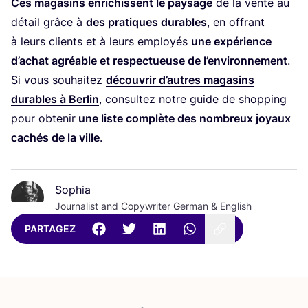
Ces maga­sins enri­chissent le pay­sage
de la vente au
détail grâce à
des pra­tiques durables
, en offrant
à leurs clients et à leurs employés
une expé­rience
d’a­chat agréable et res­pec­tueuse de l’en­vi­ron­ne­ment
.
Si vous sou­hai­tez
décou­vrir d’autres maga­sins
durables à Ber­lin
, consul­tez notre guide de shop­ping
pour obte­nir
une liste com­plète des nom­breux joyaux
cachés de la ville
.
Sophia
Journalist and Copywriter German & English
PARTAGEZ