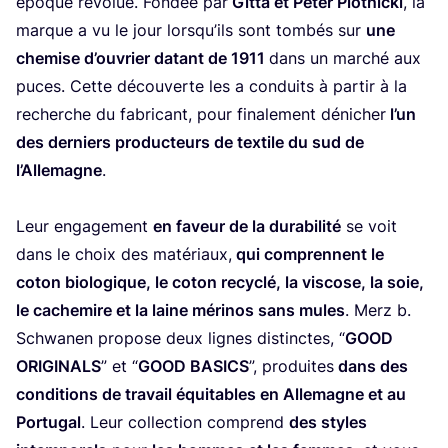
époque révo­lue. Fon­dée par
Git­ta et Peter Plot­ni­cki
, la
marque a vu le jour lors­qu’ils sont tom­bés sur
une
che­mise d’ou­vrier datant de
1911
dans un mar­ché aux
puces. Cette décou­verte les a conduits à par­tir à la
recherche du fabri­cant, pour fina­le­ment déni­cher
l’un
des der­niers pro­duc­teurs de tex­tile du sud de
l’Al­le­magne
.
Leur enga­ge­ment
en faveur de la dura­bi­li­té
se voit
dans le choix des maté­riaux,
qui com­prennent le
coton bio­lo­gique, le coton recy­clé, la vis­cose, la soie,
le cache­mire et la laine méri­nos sans mules
. Merz b.
Schwa­nen pro­pose deux lignes dis­tinctes,
“
GOOD
ORI­GI­NALS
” et
“
GOOD
BASICS
”, pro­duites
dans des
condi­tions de tra­vail équi­tables en Alle­magne et au
Por­tu­gal
. Leur col­lec­tion com­prend
des styles