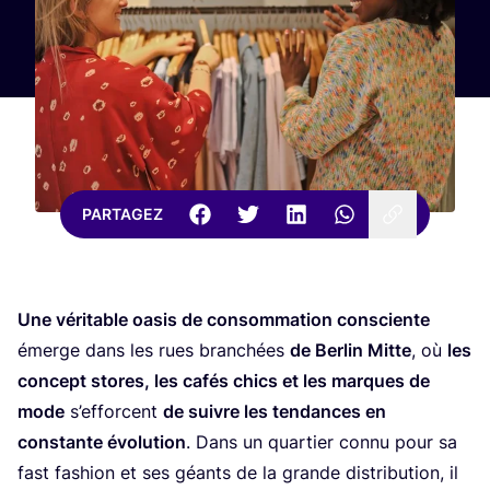
PARTAGEZ
Une véri­table oasis de consom­ma­tion consciente
émerge dans les rues bran­chées
de Ber­lin Mitte
, où
les
concept stores, les cafés chics et les marques de
mode
s’ef­forcent
de suivre les ten­dances en
constante évo­lu­tion
. Dans un quar­tier connu pour sa
fast fashion et ses géants de la grande dis­tri­bu­tion, il