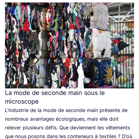
La mode de seconde main sous le
microscope
L’in­dus­trie de la mode de seconde main pré­sente de
nom­breux avan­tages éco­lo­giques, mais elle doit
rele­ver plu­sieurs défis. Que deviennent les vête­ments
que nous posons dans les conte­neurs à tex­tiles ? D’où