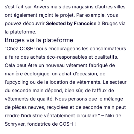
s’est fait sur Anvers mais des maga­sins d’autres villes
ont éga­le­ment rejoint le pro­jet. Par exemple, vous
pou­vez décou­vrir
Selec­ted by Fran­coise
à Bruges via
la plateforme.
Bruges via la plateforme
“
Chez
COSH
! nous encou­ra­geons les consom­ma­teurs
à faire des achats éco-res­pon­sables et qua­li­ta­tifs.
Cela peut être un nou­veau vête­ment fabri­qué de
manière éco­lo­gique, un achat d’occasion, de
l’up­cy­cling ou de la loca­tion de vête­ments. Le sec­teur
du seconde main dépend, bien sûr, de l’afflux de
vête­ments de qua­li­té. Nous pen­sons que le mélange
de pièces neuves, recy­clées et de seconde main peut
rendre l’industrie véri­ta­ble­ment cir­cu­laire.” – Niki de
Schry­ver, fon­da­trice de
COSH
!