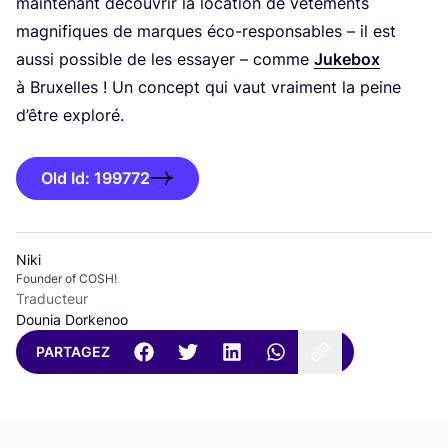
main­te­nant décou­vrir la loca­tion de vête­ments
magni­fiques de marques éco-res­pon­sables – il est
aus­si pos­sible de les essayer – comme
Juke­box
à Bruxelles ! Un concept qui vaut vrai­ment la peine
d’être explo­ré.
Old Id: 199772
Niki
Founder of COSH!
Traducteur
Dounia Dorkenoo
PARTAGEZ