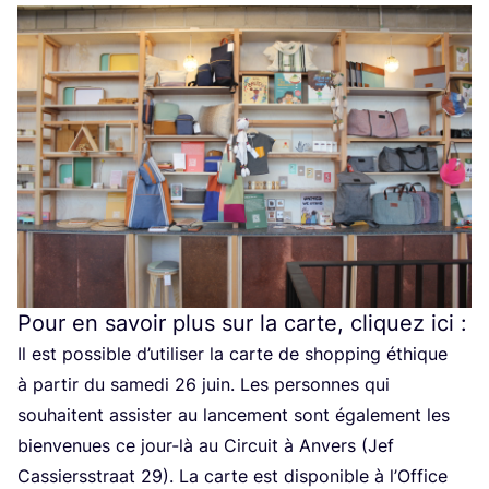
Pour en savoir plus sur la carte, cliquez ici :
Il est pos­sible d’utiliser la carte de shop­ping éthique
à par­tir du same­di
26
juin. Les per­sonnes qui
sou­haitent assis­ter au lan­ce­ment sont éga­le­ment les
bien­ve­nues ce jour-là au Cir­cuit à Anvers (Jef
Cas­sierss­traat
29
). La carte est dis­po­nible à l’Of­fice