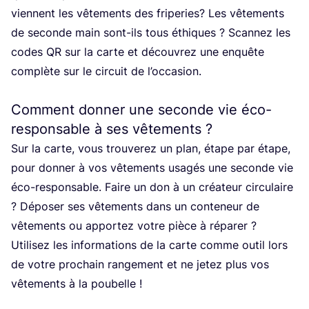
viennent les vête­ments des fri­pe­ries? Les vête­ments
de seconde main sont-ils tous éthiques ? Scan­nez les
codes
QR
sur la carte et décou­vrez une enquête
com­plète sur le cir­cuit de l’oc­ca­sion.
Comment donner une seconde vie éco-
responsable à ses vêtements ?
Sur la carte, vous trou­ve­rez un plan, étape par étape,
pour don­ner à vos vête­ments usa­gés une seconde vie
éco-res­pon­sable. Faire un don à un créa­teur cir­cu­laire
? Dépo­ser ses vête­ments dans un conte­neur de
vête­ments ou appor­tez votre pièce à répa­rer ?
Uti­li­sez les infor­ma­tions de la carte comme outil lors
de votre pro­chain ran­ge­ment et ne jetez plus vos
vête­ments à la pou­belle !