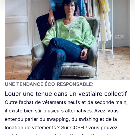
UNE TEN­DANCE ÉCO-RESPONSABLE:
Louer une tenue dans un vestiaire collectif
Outre l’a­chat de vête­ments neufs et de seconde main,
il existe bien sûr plu­sieurs alter­na­tives. Avez-vous
enten­du par­ler du swap­ping, du swi­shing et de la
loca­tion de vête­ments ? Sur
COSH
! vous pou­vez