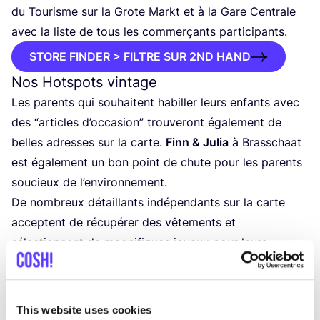
du Tou­risme sur la Grote Markt et à la Gare Cen­trale
avec la liste de tous les com­mer­çants participants.
STORE FINDER > FILTRE SUR 2ND HAND
Nos Hotspots vintage
Les parents qui sou­haitent habiller leurs enfants avec
des
“
articles d’oc­ca­sion” trou­ve­ront éga­le­ment de
belles adresses sur la carte.
Finn
&
Julia
à Bras­schaat
est éga­le­ment un bon point de chute pour les parents
sou­cieux de l’environnement.
De nom­breux détaillants indé­pen­dants sur la carte
acceptent de récu­pé­rer des vête­ments et
sélec­tionnent de magni­fiques joyaux pour leurs
clients. Ces endroits sont par­faits pour les per­sonnes
qui découvrent le seconde main, mais les experts en
fri­pe­ries y trou­ve­ront aus­si leur compte !
This website uses cookies