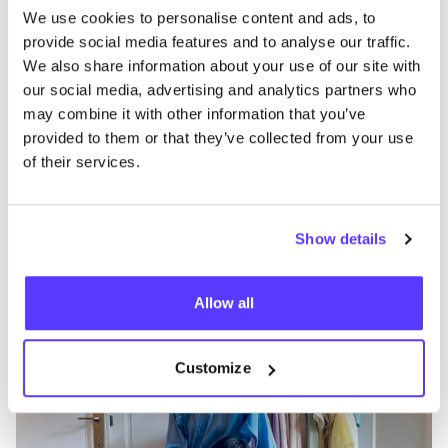
Par­daf
,
Scruples
et
Annexe
32
font par­tie du pay­sage
We use cookies to personalise content and ads, to
du centre-ville d’An­vers depuis des années. Il fal­lait
provide social media features and to analyse our traffic.
abso­lu­ment les mettre sur la carte. Nous avons aus­si
We also share information about your use of our site with
quelques nou­veaux venus,
Dres­sing Circles
. Chaque
our social media, advertising and analytics partners who
may combine it with other information that you’ve
bou­tique a son propre centre d’in­té­rêt, ce qui garan­tit
provided to them or that they’ve collected from your use
une expé­rience de shop­ping unique !
of their services.
Certaines boutiques de seconde main
à Anvers ont un style particulier et
l’expérience d’achat est unique”, déclare
Show details
Mira Janssens, une Gantoise férue de
shopping d’occasion.
Allow all
Customize