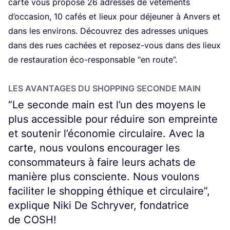
carte vous pro­pose
26
adresses de vête­ments
d’oc­ca­sion,
10
cafés et lieux pour déjeu­ner à Anvers et
dans les envi­rons. Décou­vrez des adresses uniques
dans des rues cachées et repo­sez-vous dans des lieux
de res­tau­ra­tion éco-res­pon­sable
“
en route”.
LES AVAN­TAGES DU SHOP­PING SECONDE MAIN
“
Le seconde main est l’un des moyens le
plus accessible pour réduire son empreinte
et soutenir l’économie circulaire. Avec la
carte, nous voulons encourager les
consommateurs à faire leurs achats de
manière plus consciente. Nous voulons
faciliter le shopping éthique et circulaire”,
explique Niki De Schryver, fondatrice
de
COSH
!