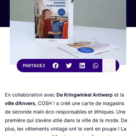
PARTAGEZ
En col­la­bo­ra­tion avec
De Kring­win­kel Ant­werp
et la
ville d’An­vers
,
COSH
! a créé une carte de maga­sins
de seconde main éco-res­pon­sables et éthiques. Une
pre­mière qui s’a­vère utile dans la ville de la mode. De
plus, les vête­ments vin­tage ont le vent en poupe ! La