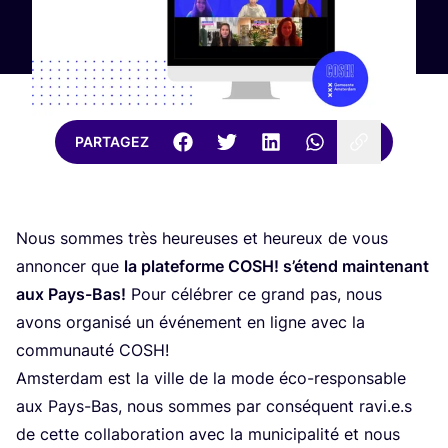
PARTAGEZ
Nous sommes très heu­reuses et heu­reux de vous
annon­cer que
la pla­te­forme
COSH
! s’é­tend main­te­nant
aux Pays-Bas!
Pour célé­brer ce grand pas, nous
avons orga­ni­sé un évé­ne­ment en ligne avec la
com­mu­nau­té
COSH
!
Amster­dam est la ville de la mode éco-res­pon­sable
aux Pays-Bas, nous sommes par consé­quent ravi.e.s
de cette col­la­bo­ra­tion avec la muni­ci­pa­li­té et nous