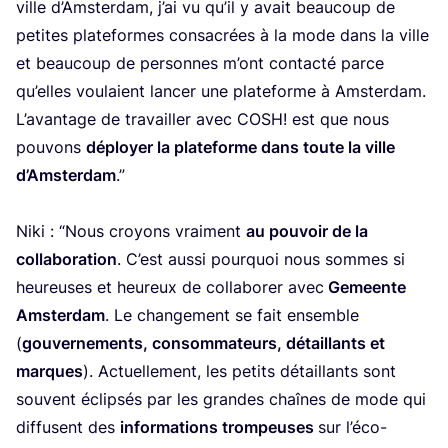
ville d’Am­ster­dam, j’ai vu qu’il y avait beau­coup de
petites pla­te­formes consa­crées à la mode dans la ville
et beau­coup de per­sonnes m’ont contac­té parce
qu’elles vou­laient lan­cer une pla­te­forme à Amster­dam.
L’a­van­tage de tra­vailler avec
COSH
! est que nous
pou­vons
déployer la pla­te­forme dans toute la ville
d’Am­ster­dam
.”
Niki :
“
Nous croyons vrai­ment
au pou­voir de la
col­la­bo­ra­tion
. C’est aus­si pour­quoi nous sommes si
heu­reuses et heu­reux de col­la­bo­rer avec
Gemeente
Amster­dam
. Le chan­ge­ment se fait ensemble
(
gou­ver­ne­ments, consom­ma­teurs, détaillants et
marques
). Actuel­le­ment, les petits détaillants sont
sou­vent éclip­sés par les grandes chaînes de mode qui
dif­fusent des
infor­ma­tions trom­peuses
sur l’éco-