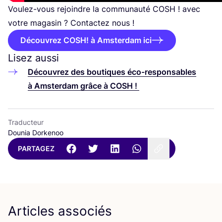
Vou­lez-vous rejoindre la com­mu­nau­té
COSH
! avec
votre maga­sin ? Contac­tez nous !
Découvrez COSH! à Amsterdam ici
Lisez aussi
Décou­vrez des bou­tiques éco-res­pon­sables
à Amster­dam grâce à
COSH
!
Traducteur
Dounia Dorkenoo
PARTAGEZ
Articles associés