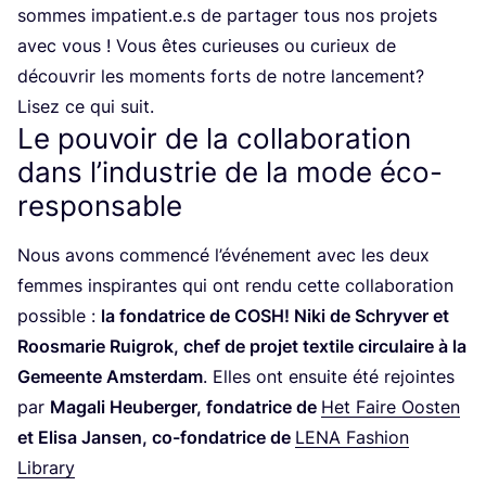
sommes impatient.e.s de par­ta­ger tous nos pro­jets
avec vous ! Vous êtes curieuses ou curieux de
décou­vrir les moments forts de notre lan­ce­ment?
Lisez ce qui suit.
Le pouvoir de la collaboration
dans l’industrie de la mode éco-
responsable
Nous avons com­men­cé l’é­vé­ne­ment avec les deux
femmes ins­pi­rantes qui ont ren­du cette col­la­bo­ra­tion
pos­sible :
la fon­da­trice de
COSH
! Niki de Schry­ver et
Roos­ma­rie Rui­grok, chef de pro­jet tex­tile cir­cu­laire à la
Gemeente Amster­dam
. Elles ont ensuite été rejointes
par
Maga­li Heu­ber­ger, fon­da­trice de
Het Faire Oos­ten
et Eli­sa Jan­sen, co-fon­da­trice de
LENA
Fashion
Library