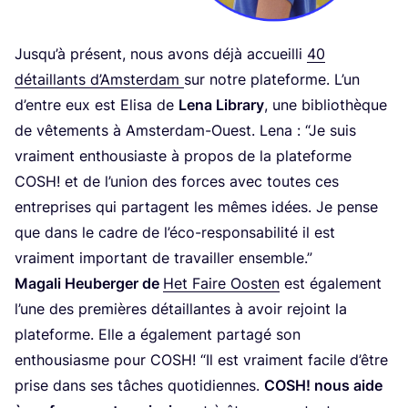
Jus­qu’à pré­sent, nous avons déjà accueilli
40
détaillants d’Am­ster­dam
sur notre pla­te­forme. L’un
d’entre eux est Eli­sa de
Lena Libra­ry
, une biblio­thèque
de vête­ments à Amster­dam-Ouest. Lena :
“
Je suis
vrai­ment enthou­siaste à pro­pos de la pla­te­forme
COSH
! et de l’u­nion des forces avec toutes ces
entre­prises qui par­tagent les mêmes idées. Je pense
que dans le cadre de l’éco-responsabilité il est
vrai­ment impor­tant de tra­vailler ensemble.”
Maga­li Heu­ber­ger de
Het Faire Oos­ten
est éga­le­ment
l’une des pre­mières détaillantes à avoir rejoint la
pla­te­forme. Elle a éga­le­ment par­ta­gé son
enthou­siasme pour
COSH
!
“
Il est vrai­ment facile d’être
prise dans ses tâches quo­ti­diennes.
COSH
! nous aide