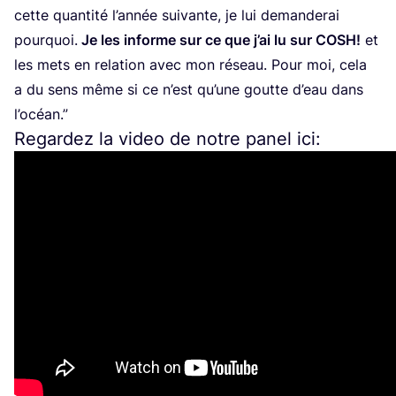
cette quan­ti­té l’an­née sui­vante, je lui deman­de­rai
pour­quoi.
Je les informe sur ce que j’ai lu sur
COSH
!
et
les mets en rela­tion avec mon réseau. Pour moi, cela
a du sens même si ce n’est qu’une goutte d’eau dans
l’océan.”
Regardez la video de notre panel ici: