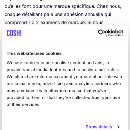
qu’elles font pour une marque spé­ci­fique. Chez nous,
chaque détaillant paie une adhé­sion annuelle qui
com­prend
1
à
2
exa­mens de marque. Si nous
ana­ly­sons une marque pour un maga­sin belge, ces
don­nées sont éga­le­ment per­ti­nentes pour un maga­sin
aux Pays-Bas qui pro­pose la même marque. De cette
This website uses cookies
façon,
nous inter-connec­tons les don­nées
. C’est donc
une pla­te­forme utile pour le consom­ma­teur final. Cela
We use cookies to personalise content and ads, to
provide social media features and to analyse our traffic.
nous per­met éga­le­ment d’a­na­ly­ser les marques
de
We also share information about your use of our site with
manière appro­fon­die et objec­tive
.
our social media, advertising and analytics partners who
may combine it with other information that you’ve
provided to them or that they’ve collected from your use
of their services.
Show details