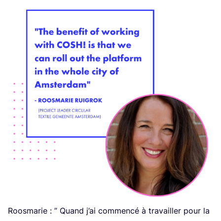
Roos­ma­rie : ” Quand j’ai com­men­cé à tra­vailler pour la