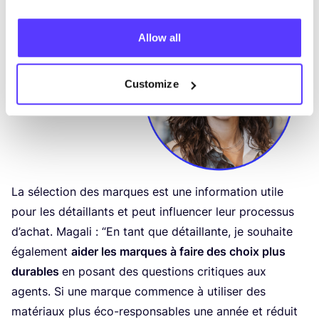
Allow all
Customize
La sélec­tion des marques est une infor­ma­tion utile
pour les détaillants et peut influen­cer leur pro­ces­sus
d’a­chat. Maga­li :
“
En tant que détaillante, je sou­haite
éga­le­ment
aider les marques à faire des choix plus
durables
en posant des ques­tions cri­tiques aux
agents. Si une marque com­mence à uti­li­ser des
maté­riaux plus éco-res­pon­sables une année et réduit