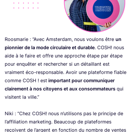
Roos­ma­rie :
“
Avec Amster­dam, nous vou­lons être
un
pion­nier de la mode cir­cu­laire et durable
.
COSH
! nous
aide à le faire et offre une approche étape par étape
pour enquê­ter et recher­cher si un détaillant est
vrai­ment éco-res­pon­sable. Avoir une pla­te­forme fiable
comme
COSH
! est
impor­tant pour com­mu­ni­quer
clai­re­ment à nos citoyens et aux consom­ma­teurs
qui
visitent la ville.”
Niki :
“
Chez
COSH
! nous n’utilisons pas le prin­cipe de
l’af­fi­lia­tion mar­ke­ting. Beau­coup de pla­te­formes
reçoivent de l’argent en fonc­tion du nombre de ventes