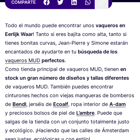
COMPARTE
Todo el mun­do pue­de encon­trar unos
vaque­ros en
Eer­lijk Waar
! Tan­to si eres baji­ta como alta, tan­to si
tie­nes boni­tas cur­vas, Jean-Pie­rre y Simo­ne esta­rán
encan­ta­dos de ayu­dar­te en tu
bús­que­da de los
vaque­ros
MUD
per­fec­tos
.
Como tien­da prin­ci­pal de vaque­ros
MUD
, tie­nen
en
stock un gran núme­ro de dise­ños y tallas dife­ren­tes
de vaque­ros
MUD
. Tam­bién pue­des encon­trar
cin­tu­ro­nes hechos con vie­jas man­gue­ras de bom­be­ros
de
Bendl
, jer­séis de
Eco­alf
, ropa inte­rior de
A‑dam
y pre­cio­sos bol­sos de piel de
L’am­bre
. Pue­de que
sal­gas de la tien­da con un con­jun­to total­men­te jus­to
y eco­ló­gi­co. ¡Hacien­do que las calles de Áms­ter­dam
sean jus­tas, eco­ló­gi­cas y con estilo!