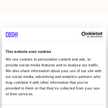
Más tiendas en esa área
MUD Jeans Brand Store
This website uses cookies
like
Torensteeg 3A, Amsterdam
We use cookies to personalise content and ads, to
Ropa
provide social media features and to analyse our traffic.
We also share information about your use of our site with
our social media, advertising and analytics partners who
may combine it with other information that you’ve
provided to them or that they’ve collected from your use
of their services.