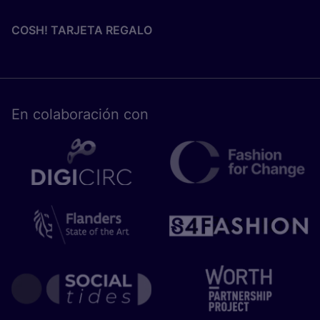
COSH! TARJETA REGALO
En cola­bo­ra­ción con