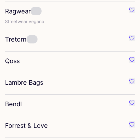
Ragwear
Favo
Street­wear vegano
Tretorn
Favo
Qoss
Favo
Lambre Bags
Favo
Bendl
Favo
Forrest
&
Love
Favo