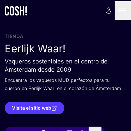
TIENDA
Eerlijk Waar!
Vaqueros sostenibles en el centro de
Ámsterdam desde 2009
Encuen­tra los vaque­ros
MUD
per­fec­tos para tu
cuer­po en Eer­lijk Waar! en el cora­zón de Ámsterdam
Visita el sitio web