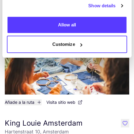
Show details
Añade a la ruta
Visita sitio web
Allow all
Wear For Life Campagne
like
Customize
Añade a la ruta
Visita sitio web
King Louie Amsterdam
like
Hartenstraat 10, Amsterdam