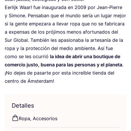
Eer­lijk Waar! fue inau­gu­ra­da en
2009
por Jean-Pie­rre
y Simo­ne. Pen­sa­ban que el mun­do sería un lugar mejor
si la gen­te empe­za­ra a lle­var ropa que no se fabri­ca­ra
a expen­sas de los pró­ji­mos menos afor­tu­na­dos del
Sur Glo­bal. Tam­bién les apa­sio­na­ba la arte­sa­nía de la
ropa y la pro­tec­ción del medio ambien­te. Así fue
como se les ocu­rrió
la idea de abrir una bou­ti­que de
comer­cio jus­to, bue­na para las per­so­nas y el pla­ne­ta
.
¡No dejes de pasar­te por esta increí­ble tien­da del
cen­tro de Ámsterdam!
Detalles
Ropa, Acce­so­rios