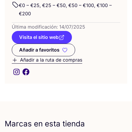
€
0
– €
25
, €
25
– €
50
, €
50
– €
100
, €
100
–
€
200
Últi­ma modi­fi­ca­ción:
14
/
07
/
2025
Visita el sitio web
Añadir a favoritos
Añadir a favoritos
Añadir a la ruta de compras
Marcas en esta tienda