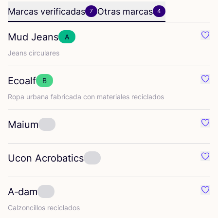
Marcas verificadas
Otras marcas
7
4
Mud Jeans
A
Favo
Jeans cir­cu­la­res
Ecoalf
B
Favo
Ropa urba­na fabri­ca­da con mate­ria­les reciclados
Maium
Favo
Ucon Acrobatics
Favo
A‑dam
Favo
Cal­zon­ci­llos reciclados