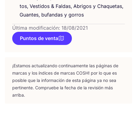
tos, Ves­ti­dos
&
Fal­das, Abri­gos y Cha­que­tas,
Guan­tes, bufan­das y gorros
Última modificación: 18/08/2021
Puntos de venta
¡Esta­mos actua­li­zan­do con­ti­nua­men­te las pági­nas de
mar­cas y los índi­ces de mar­cas
COSH
! por lo que es
posi­ble que la infor­ma­ción de esta pági­na ya no sea
per­ti­nen­te. Com­prue­be la fecha de la revi­sión más
arriba.