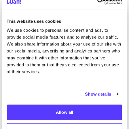
Jolink
This website uses cookies
Busc
We use cookies to personalise content and ads, to
provide social media features and to analyse our traffic.
Muestra todas las 1 tiendas
We also share information about your use of our site with
our social media, advertising and analytics partners who
Wear For Life Campagne
may combine it with other information that you’ve
like
provided to them or that they’ve collected from your use
of their services.
Show details
Allow all
Añade a la ruta
Visita sitio web