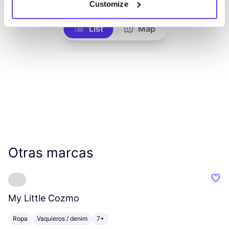
Customize
List
Map
Otras marcas
Favo
My Little Cozmo
S
Ropa
Vaquieros / denim
7+