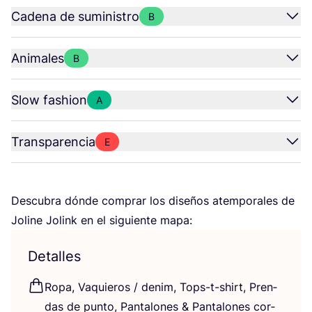
Cadena de suministro
B
Animales
B
Slow fashion
A
Transparencia
E
Des­cu­bra dón­de com­prar los dise­ños atem­po­ra­les de
Joli­ne Jolink en el siguien­te mapa:
Detalles
Ropa, Vaquie­ros / denim, Tops-t-shirt, Pren­
das de pun­to, Pan­ta­lo­nes
&
Pan­ta­lo­nes cor­