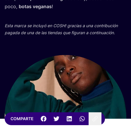
poco,
botas vega­nas
!
Esta mar­ca se inclu­yó en
COSH
! gra­cias a una con­tri­bu­ción
paga­da de una de las tien­das que figu­ran a continuación.
COMPARTE