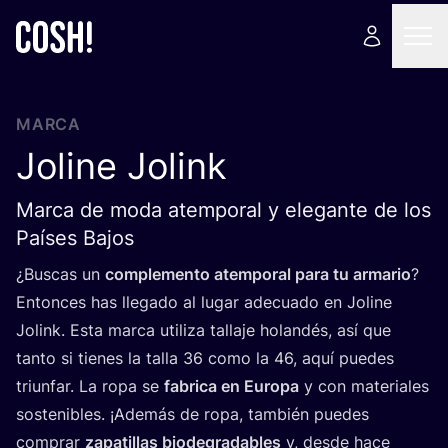
MARCA
Joline Jolink
Marca de moda atemporal y elegante de los
Países Bajos
¿Bus­cas un
com­ple­men­to atem­po­ral para tu arma­rio
?
Enton­ces has lle­ga­do al lugar ade­cua­do en Joli­ne
Jolink. Esta mar­ca uti­li­za talla­je holan­dés, así que
tan­to si tie­nes la talla
36
como la
46
, aquí pue­des
triun­far. La ropa se
fabri­ca en Euro­pa
y con mate­ria­les
sos­te­ni­bles. ¡Ade­más de ropa, tam­bién pue­des
com­prar
zapa­ti­llas bio­de­gra­da­bles
y, des­de hace