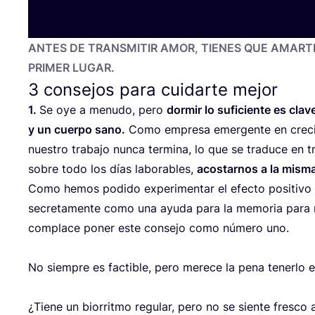
ANTES
DE
TRANS­MI­TIR
AMOR
,
TIE­NES
QUE
AMAR­T
PRI­MER
LUGAR
.
3
consejos para cuidarte mejor
1
.
Se oye a menu­do, pero
dor­mir lo sufi­cien­te es cla
y un cuer­po sano.
Como empre­sa emer­gen­te en cre­ci
nues­tro tra­ba­jo nun­ca ter­mi­na, lo que se tra­du­ce en t
sobre todo los días labo­ra­bles,
acos­tar­nos a la mis­m
Como hemos podi­do expe­ri­men­tar el efec­to posi­ti­vo
secre­ta­men­te como una ayu­da para la memo­ria para 
com­pla­ce poner este con­se­jo como núme­ro uno.
No siem­pre es fac­ti­ble, pero mere­ce la pena tener­lo e
¿Tie­ne un bio­rrit­mo regu­lar, pero no se sien­te fres­co