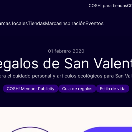
COSH! para tiendas
CO
rcas locales
Tiendas
Marcas
Inspiración
Eventos
01 febrero 2020
galos de San Valen
ra el cui­da­do per­so­nal y artícu­los eco­ló­gi­cos para San Va
COSH! Member Publicity
Guía de regalos
Estilo de vida