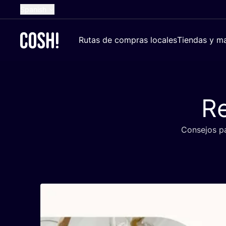
Spanish
English
Rutas de compras locales
Tiendas y ma
Dutch
French
German
Re
Croatian
Con­se­jos pa