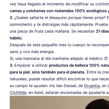
vez haya lle­ga­do el momen­to de modi­fi­car su col­ch
camas y col­cho­nes con mate­ria­les
100
% eco­ló­gi­co
2
.
¿Sue­les sal­tar­te el desa­yuno por­que tie­nes pri­sa?
som­no­lien­to y te dis­trai­gas más rápi­da­men­te. Prue
una pie­za de fru­ta cada maña­na. Se nece­si­tan
21
días
hábito.
Des­pués de este peque­ño mes tu cuer­po te recom­pen­
sano y con más ener­gía.
Sí, una man­za­na al día man­tie­ne ale­ja­do al médico 🙃
3
.
Empe­zar a uti­li­zar
pro­duc­tos de belle­za
100
% natu
para la piel, sino tam­bién para el pla­ne­ta.
Entre la cre­
natu­ra­les, pue­de resul­tar difí­cil encon­trar lo que nec
su cam­po te ayu­den: Iris Van Des­sel, de
Druan­tia
, en 
Clothil­de
, en Aalst, esta­rán encan­ta­das de ayu­dar­te 