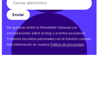
Enviar
Me gus­ta­ría reci­bir la News­let­ter men­sual con
actua­li­za­cio­nes sobre el blog y even­tos exclu­si­vos.
Tra­ta­mos tus datos per­so­na­les con el máxi­mo cui­da­do.
Más infor­ma­ción en nues­tra
Polí­ti­ca de pri­va­ci­dad
.