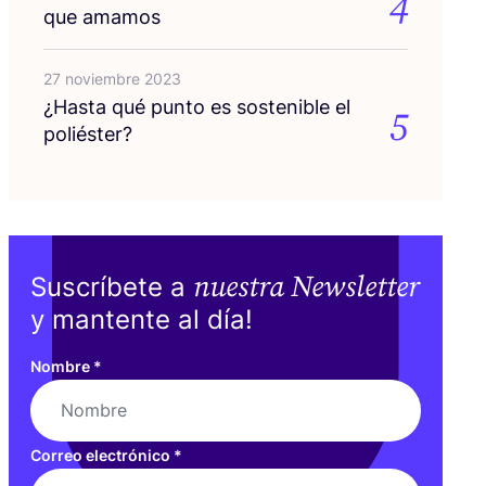
4
que amamos
27 noviembre 2023
¿Has­ta qué pun­to es sos­te­ni­ble el
5
poliéster?
nuestra Newsletter
Suscríbete a
y mantente al día!
Nombre
*
Correo electrónico
*