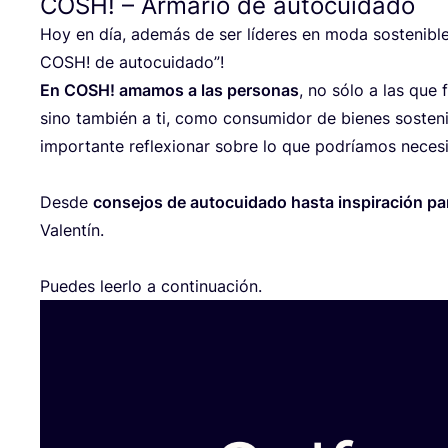
COSH
! – Armario de autocuidado
Hoy en día, ade­más de ser líde­res en moda sos­te­ni­b
COSH
! de autocuidado”!
En
COSH
! ama­mos a las per­so­nas
, no sólo a las que f
sino tam­bién a ti, como con­su­mi­dor de bie­nes sos­te­
impor­tan­te refle­xio­nar sobre lo que podría­mos nece­si­
Des­de
con­se­jos de auto­cui­da­do has­ta ins­pi­ra­ción pa
Valen­tín.
Pue­des leer­lo a continuación.