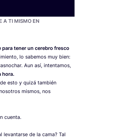
E
A
TI
MIS­MO
EN
­ve para tener un cere­bro fres­co
­mien­to, lo sabe­mos muy bien:
ras­no­char. Aun así, inten­ta­mos,
a hora.
 de esto y qui­zá tam­bién
noso­tros mis­mos, nos
n cuen­ta.
 al levan­tar­se de la cama? Tal