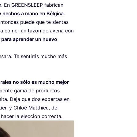
ón. En
GREENS­LEEP
fabri­can
s y hechos a mano en Bélgica.
 Enton­ces pue­de que te sien­tas
­ba a comer un tazón de ave­na con
 para apren­der un nue­vo
sa­rá. Te sen­ti­rás mucho más
­ra­les no sólo es mucho mejor
cien­te gama de pro­duc­tos
e­si­ta. Deja que dos exper­tas en
Lier, y Chloé Matthieu, de
a hacer la elec­ción correcta.