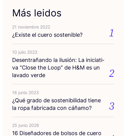
Más leidos
21 noviembre 2022
1
¿Exis­te el cue­ro sostenible?
10 julio 2023
Des­en­tra­ñan­do la ilu­sión: La ini­cia­ti­
va
“
Clo­se the Loop” de H
&
M es un
2
lava­do verde
16 junio 2023
¿Qué gra­do de sos­te­ni­bi­li­dad tie­ne
3
la ropa fabri­ca­da con cáñamo?
25 junio 2026
16
Dise­ña­do­res de bol­sos de cue­ro