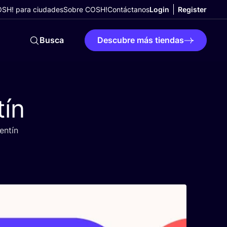
SH! para ciudades
Sobre COSH!
Contáctanos
Login
Register
Busca
Descubre más tiendas
tín
lentín