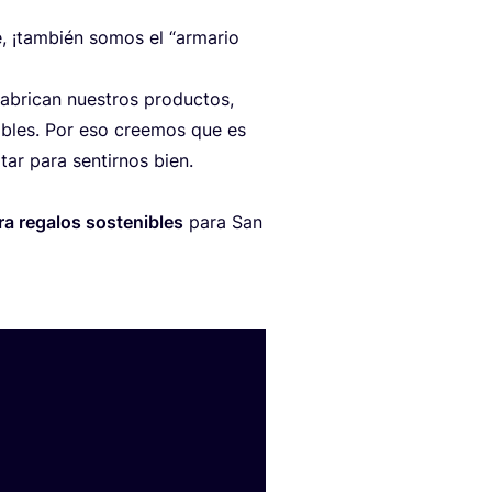
le, ¡tam­bién somos el
“
arma­rio
abri­can nues­tros pro­duc­tos,
ni­bles. Por eso cree­mos que es
tar para sen­tir­nos bien.
ra rega­los sos­te­ni­bles
para San