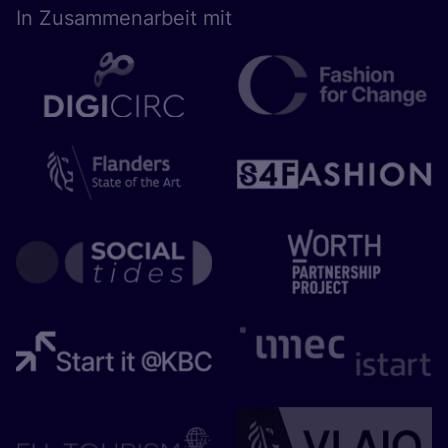
In Zusam­men­ar­beit mit