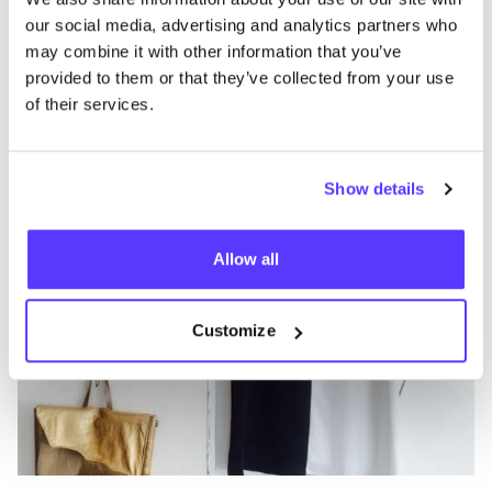
A
Favo
our social media, advertising and analytics partners who
may combine it with other information that you’ve
Annet Veerbeek Styling
T
provided to them or that they’ve collected from your use
Kleidung
Schmuck
1+
K
of their services.
Show details
Allow all
Customize
Be