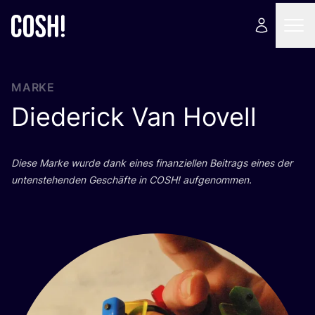
MARKE
Diederick Van Hovell
Die­se Mar­ke wur­de dank eines finan­zi­el­len Bei­trags eines der
unten­ste­hen­den Geschäf­te in
COSH
! aufgenommen.