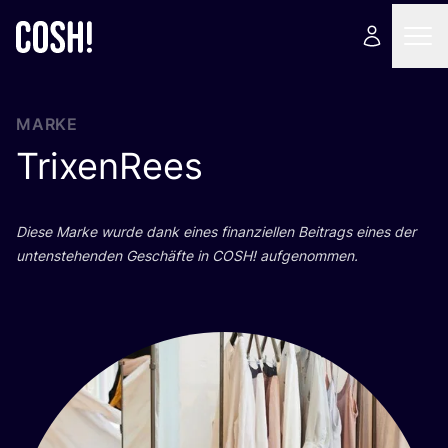
MARKE
TrixenRees
Die­se Mar­ke wur­de dank eines finan­zi­el­len Bei­trags eines der
unten­ste­hen­den Geschäf­te in
COSH
! aufgenommen.