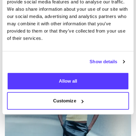
provide social media features and to analyse our traffic.
We also share information about your use of our site with
Andere Marken
our social media, advertising and analytics partners who
may combine it with other information that you’ve
provided to them or that they’ve collected from your use
Fav
of their services.
SAMSØE
SAMSØE
J
Kleidung
Jeans / Denim
4+
K
Show details
Allow all
Customize
Be