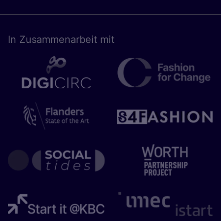
In Zusam­men­ar­beit mit