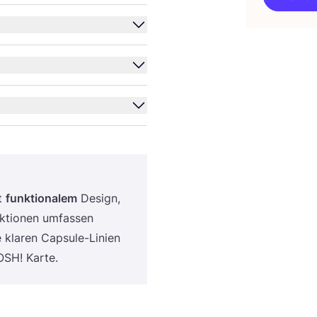
t
funk­tio­na­lem
Design,
ek­tio­nen umfas­sen
kla­ren Cap­su­le-Lini­en
OSH
! Karte.