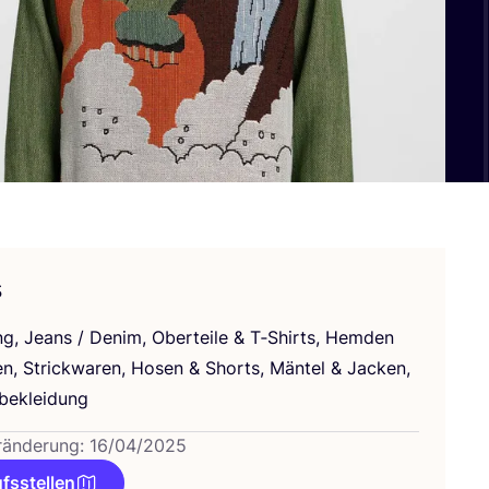
s
ng, Jeans / Den­im, Ober­tei­le
&
T‑Shirts, Hem­den
en, Strick­wa­ren, Hosen
&
Shorts, Män­tel
&
Jacken,
bekleidung
ränderung: 16/04/2025
fsstellen