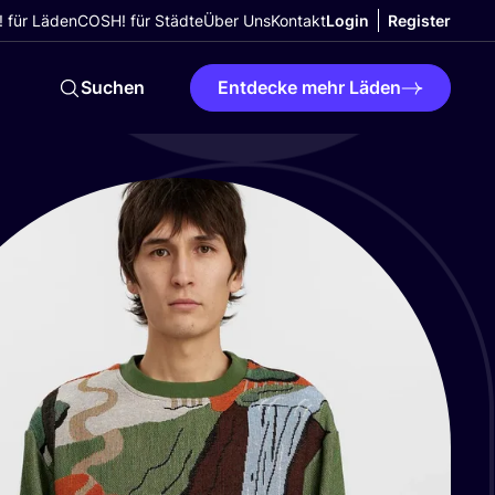
 für Läden
COSH! für Städte
Über Uns
Kontakt
Login
Register
Suchen
Entdecke mehr Läden