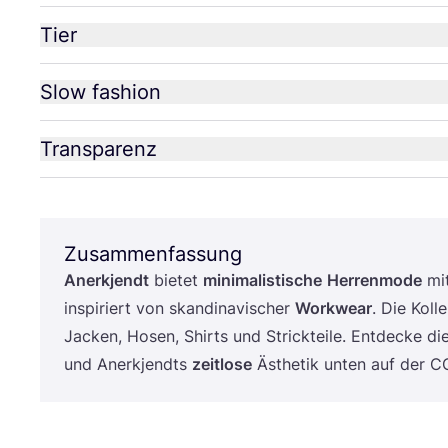
Tier
Slow fashion
Transparenz
Zusammenfassung
Anerkjendt
bie­tet
mini­ma­lis­ti­sche
Her­ren­mo­de
mi
inspi­riert von skan­di­na­vi­scher
Work­wear
. Die Kol­l
Jacken, Hosen, Shirts und Strick­tei­le. Ent­de­cke die 
und Anerkjendts
zeit­lo­se
Ästhe­tik unten auf der
C