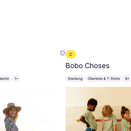
C
Favorit Zusss
Bobo Choses
behör
1+
Kleidung
Oberteile & T-Shirts
8+