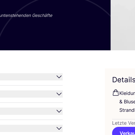
 unten­ste­hen­den Geschäf­te
Detail
Klei­du
&
Blu­s
Strand
Letzte Ve
Verkau