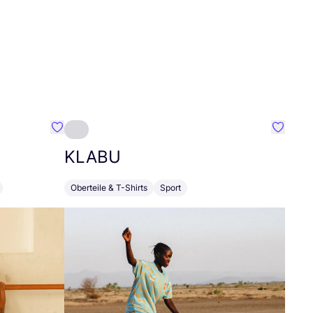
Favorit Bobo Choses
Favorit
KLABU
Oberteile & T-Shirts
Sport