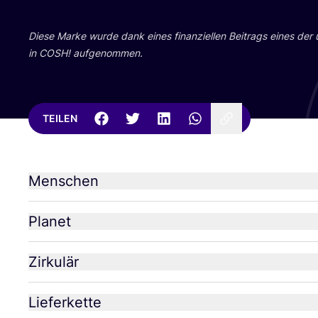
Die­se Mar­ke wur­de dank eines finan­zi­el­len Bei­trags eines der
in
COSH
! aufgenommen.
TEILEN
Menschen
Planet
Zirkulär
Lieferkette