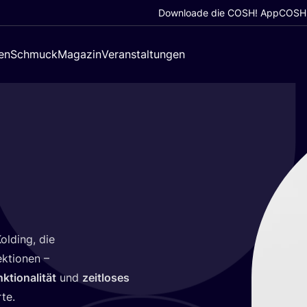
Downloade die COSH! App
COSH!
en
Schmuck
Magazin
Veranstaltungen
ol­ding, die
ek­tio­nen –
k­tio­na­li­tät
und
zeit­lo­ses
rte.