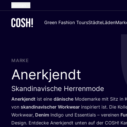
German
English
Green Fashion Tours
Städte
Läden
Mark
Dutch
French
Spanish
Croatian
MARKE
Anerkjendt
Skandinavische Herrenmode
Anerkjendt
ist eine
däni­sche
Mode­mar­ke mit Sitz in K
von
skan­di­na­vi­scher
Work­wear
inspi­riert ist. Die Kol­l
Work­wear,
Den­im
Indi­go und Essen­ti­als – ver­ei­nen
Fun
Design. Ent­de­cke Anerkjendt unten auf der
COSH
! Ka