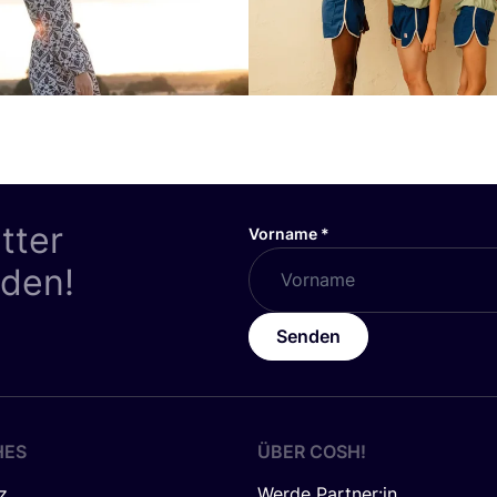
tter
Vorname
*
nden!
Senden
HES
ÜBER
COSH
!
z
Werde Partner:in