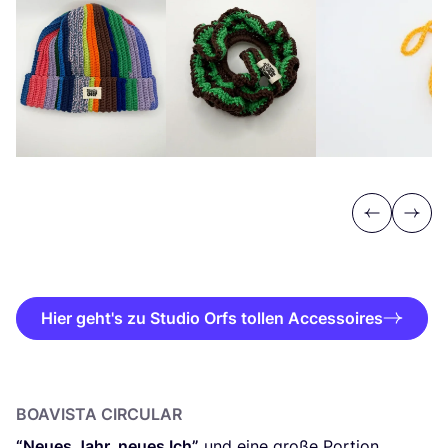
Previous
Next
Hier geht's zu Studio Orfs tollen Accessoires
BOAVIS­TA CIRCULAR
“
Neu­es Jahr, neu­es Ich”
und eine gro­ße Por­ti­on