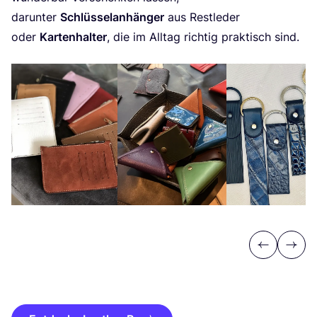
dar­un­ter
Schlüs­sel­an­hän­ger
aus Rest­le­der
oder
Kar­ten­hal­ter
, die im All­tag rich­tig prak­tisch sind.
Previous
Next