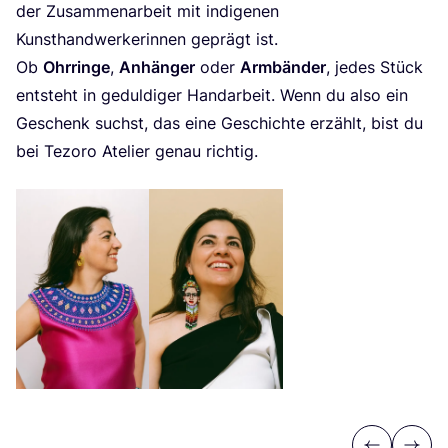
der Zusam­men­ar­beit mit indi­ge­nen
Kunst­hand­wer­ke­rin­nen geprägt ist.
Ob
Ohr­rin­ge
,
Anhän­ger
oder
Arm­bän­der
, jedes Stück
ent­steht in gedul­di­ger Hand­ar­beit. Wenn du also ein
Geschenk suchst, das eine Geschich­te erzählt, bist du
bei Tezo­ro Ate­lier genau richtig.