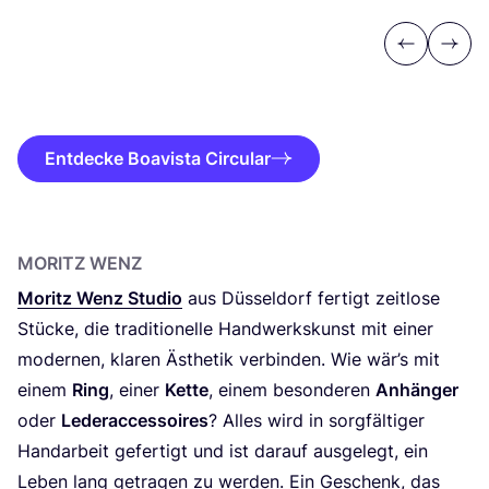
Previous
Next
Entdecke Boavista Circular
MORITZ WENZ
Moritz Wenz Stu­dio
aus Düs­sel­dorf fer­tigt zeit­lo­se
Stü­cke, die tra­di­tio­nel­le Hand­werks­kunst mit einer
moder­nen, kla­ren Ästhe­tik ver­bin­den. Wie wär’s mit
einem
Ring
, einer
Ket­te
, einem beson­de­ren
Anhän­ger
oder
Leder­ac­ces­soires
? Alles wird in sorg­fäl­ti­ger
Hand­ar­beit gefer­tigt und ist dar­auf aus­ge­legt, ein
Leben lang getra­gen zu wer­den. Ein Geschenk, das