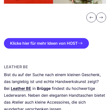
Previous
Next
Klicke hier für mehr Ideen von HOST
LEA­THER BE
Bist du auf der Suche nach einem klei­nen Geschenk,
das lang­le­big ist und ech­te Hand­werks­kunst zeigt?
Bei
Lea­ther
BE
in
Brüg­ge
fin­dest du hoch­wer­ti­ge
Leder­wa­ren. Neben den ele­gan­ten Hand­ta­schen bie­tet
das Ate­lier auch klei­ne Acces­soires, die sich
wun­der­bar ver­schen­ken las­sen,