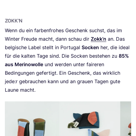
ZOKK’N
Wenn du ein far­ben­fro­hes Geschenk suchst, das im
Win­ter Freu­de macht, dann schau dir
Zokk’n
an. Das
bel­gi­sche Label stellt in Por­tu­gal
Socken
her, die ide­al
für die kal­ten Tage sind. Die Socken bestehen zu
85
%
aus Meri­no­wol­le
und wer­den unter fai­re­ren
Bedin­gun­gen gefer­tigt. Ein Geschenk, das wirk­lich
jede:r gebrau­chen kann und an grau­en Tagen gute
Lau­ne macht.