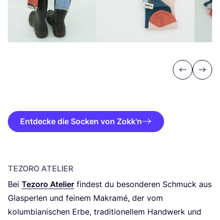
Previous
Next
Entdecke die Socken von Zokk'n
TEZO­RO ATELIER
Bei
Tezo­ro Ate­lier
fin­dest du beson­de­ren Schmuck aus
Glas­per­len und fei­nem Makra­mé, der vom
kolum­bia­ni­schen Erbe, tra­di­tio­nel­lem Hand­werk und