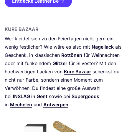
Entdecke Leather Be
KURE BAZAAR
Wer klei­det sich zu den Fei­er­ta­gen nicht gern ein
wenig fest­li­cher? Wie wäre es also mit
Nagel­lack
als
Geschenk, in klas­si­schen
Rot­tö­nen
für Weih­nach­ten
oder mit fun­keln­dem
Glit­zer
für Sil­ves­ter? Mit den
hoch­wer­ti­gen Lacken von
Kure Bazaar
schenkst du
nicht nur Far­be, son­dern einen Moment zum
Ver­wöh­nen. Du fin­dest eine gro­ße Aus­wahl
bei
INS­LAG
in Gent
sowie bei
Super­goods
in
Mechelen
und
Ant­wer­pen
.