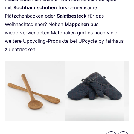
mit
Koch­hand­schu­hen
fürs gemein­sa­me
Plätz­chen­ba­cken oder
Salat­be­steck
für das
Weih­nachts­din­ner? Neben
Mäpp­chen
aus
wie­der­ver­wen­de­ten Mate­ria­li­en gibt es noch vie­le
wei­te­re Upcy­cling-Pro­duk­te bei UPcy­cle by fair­haus
zu entdecken.