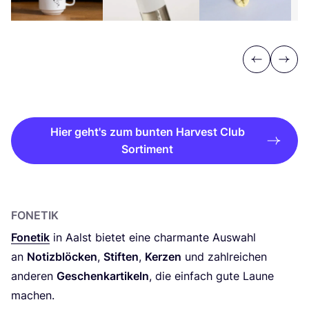
Previous
Next
Hier geht's zum bunten Harvest Club
Sortiment
FONE­TIK
Fone­tik
in Aalst bie­tet eine char­man­te Aus­wahl
an
Notiz­blö­cken
,
Stif­ten
,
Ker­zen
und zahl­rei­chen
ande­ren
Geschenk­ar­ti­keln
, die ein­fach gute Lau­ne
machen.