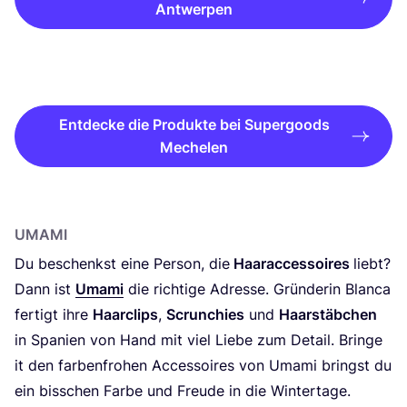
Antwerpen
Entdecke die Produkte bei Supergoods
Mechelen
UMA­MI
Du beschenkst eine Per­son, die
Haar­ac­ces­soires
liebt?
Dann ist
Uma­mi
die rich­ti­ge Adres­se. Grün­de­rin Blan­ca
fer­tigt ihre
Haar­clips
,
Scrun­chies
und
Haar­stäb­chen
in Spa­ni­en von Hand mit viel Lie­be zum Detail. Brin­ge
it den far­ben­fro­hen Acces­soires von Uma­mi bringst du
ein biss­chen Far­be und Freu­de in die Wintertage.