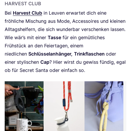
HAR­VE­ST CLUB
Bei
Har­ve­st Club
in Leu­ven erwar­tet dich eine
fröh­li­che Mischung aus Mode, Acces­soires und klei­nen
All­tags­hel­fern, die sich wun­der­bar ver­schen­ken las­sen.
Wie wär’s mit einer
Tas­se
für ein gemüt­li­ches
Früh­stück an den Fei­er­ta­gen, einem
nied­li­chen
Schlüs­sel­an­hän­ger,
Trink­fla­schen
oder
einer sty­li­schen
Cap
? Hier wirst du gewiss fün­dig, egal
ob für Secret San­ta oder ein­fach so.