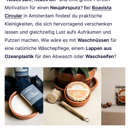
Moti­va­ti­on für einen
Neu­jahrs­putz
?
Bei
Boavis­ta
Cir­cu­lar
in Ams­ter­dam fin­dest du prak­ti­sche
Klei­nig­kei­ten, die sich her­vor­ra­gend ver­schen­ken
las­sen und gleich­zei­tig Lust aufs Auf­räu­men und
Put­zen machen. Wie wäre es mit
Wasch­nüs­sen
für
eine natür­li­che Wäsche­pfle­ge, einem
Lap­pen aus
Oze­an­plas­tik
für den Abwasch oder
Wasch­sei­fen
?