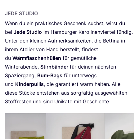
JEDE STU­DIO
Wenn du ein prak­ti­sches Geschenk suchst, wirst du
bei
Jede Stu­dio
im Ham­bur­ger Karo­li­nen­vier­tel fün­dig.
Unter den klei­nen Auf­merk­sam­kei­ten, die Bet­ti­na in
ihrem Ate­lier von Hand her­stellt, fin­dest
du
Wärm­fla­schen­hül­len
für gemüt­li­che
Win­ter­aben­de,
Stirn­bän­der
für dei­nen nächs­ten
Spa­zier­gang,
Bum-Bags
für unter­wegs
und
Kin­der­pul­lis
, die garan­tiert warm hal­ten. Alle
die­se Stü­cke ent­ste­hen aus sorg­fäl­tig aus­ge­wähl­ten
Stoff­res­ten und sind Uni­ka­te mit Geschichte.