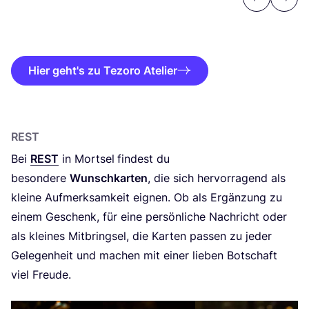
Previous
Next
Hier geht's zu Tezoro Atelier
REST
Bei
REST
in Mor­tsel
fin­dest du
beson­de­re
Wunsch­kar­ten
, die sich her­vor­ra­gend als
klei­ne Auf­merk­sam­keit eig­nen. Ob als Ergän­zung zu
einem Geschenk, für eine per­sön­li­che Nach­richt oder
als klei­nes Mit­bring­sel, die Kar­ten pas­sen zu jeder
Gele­gen­heit und machen mit einer lie­ben Bot­schaft
viel Freude.