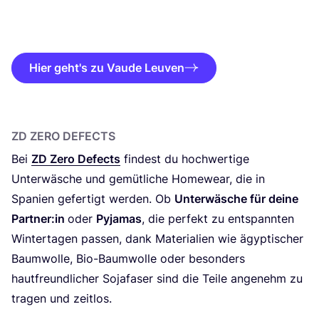
Hier geht's zu Vaude Leuven
ZD
ZERO DEFECTS
Bei
ZD
Zero Defects
fin­dest du hoch­wer­ti­ge
Unter­wä­sche und gemüt­li­che Home­wear, die in
Spa­ni­en gefer­tigt wer­den. Ob
Unter­wä­sche für dei­ne
Partner:in
oder
Pyja­mas
, die per­fekt zu ent­spann­ten
Win­ter­ta­gen pas­sen, dank Mate­ria­li­en wie ägyp­ti­scher
Baum­wol­le, Bio-Baum­wol­le oder beson­ders
haut­freund­li­cher Soja­fa­ser sind die Tei­le ange­nehm zu
tra­gen und zeitlos.