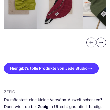
Previous
Next
Hier gibt's tolle Produkte von Jede Studio
ZEPIG
Du möch­test eine klei­ne Ver­wöhn-Aus­zeit schen­ken?
Dann wirst du bei
Zepig
in Utrecht garan­tiert fün­dig.