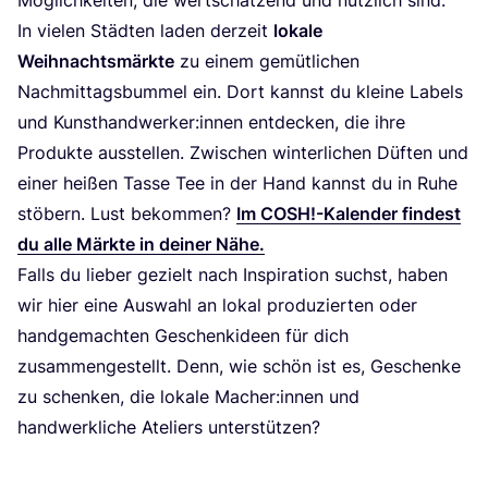
In vie­len Städ­ten laden der­zeit
loka­le
Weih­nachts­märk­te
zu einem gemüt­li­chen
Nach­mit­tags­bum­mel ein. Dort kannst du klei­ne Labels
und Kunsthandwerker:innen ent­de­cken, die ihre
Pro­duk­te aus­stel­len. Zwi­schen win­ter­li­chen Düf­ten und
einer hei­ßen Tas­se Tee in der Hand kannst du in Ruhe
stö­bern. Lust bekom­men?
Im
COSH
!-Kalender fin­dest
du alle Märk­te in dei­ner Nähe.
Falls du lie­ber gezielt nach Inspi­ra­ti­on suchst, haben
wir hier eine Aus­wahl an lokal pro­du­zier­ten oder
hand­ge­mach­ten Geschenk­ideen für dich
zusam­men­ge­stellt. Denn, wie schön ist es, Geschen­ke
zu schen­ken, die loka­le Macher:innen und
hand­werk­li­che Ate­liers unterstützen?