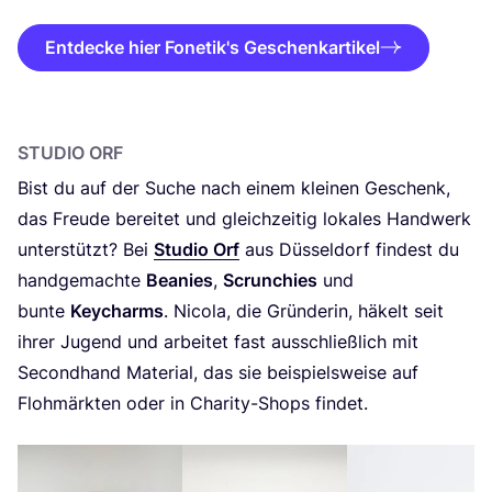
Entdecke hier Fonetik's Geschenkartikel
STU­DIO ORF
Bist du auf der Suche nach einem klei­nen Geschenk,
das Freu­de berei­tet und gleich­zei­tig loka­les Hand­werk
unter­stützt? Bei
Stu­dio Orf
aus Düs­sel­dorf fin­dest du
hand­ge­mach­te
Beanies
,
Scrun­chies
und
bun­te
Key­ch­arms
. Nico­la, die Grün­de­rin, häkelt seit
ihrer Jugend und arbei­tet fast aus­schließ­lich mit
Second­hand Mate­ri­al, das sie bei­spiels­wei­se auf
Floh­märk­ten oder in Cha­ri­ty-Shops findet.