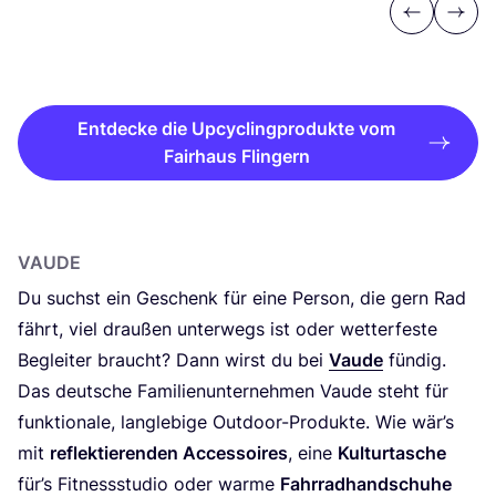
Previous
Next
Entdecke die Upcyclingprodukte vom
Fairhaus Flingern
VAU­DE
Du suchst ein Geschenk für eine Per­son, die gern Rad
fährt, viel drau­ßen unter­wegs ist oder wet­ter­fes­te
Beglei­ter braucht? Dann wirst du bei
Vau­de
fün­dig.
Das deut­sche Fami­li­en­un­ter­neh­men Vau­de steht für
funk­tio­na­le, lang­le­bi­ge Out­door-Pro­duk­te. Wie wär’s
mit
reflek­tie­ren­den Acces­soires
, eine
Kul­tur­ta­sche
für’s Fit­ness­stu­dio oder war­me
Fahr­rad­hand­schu­he