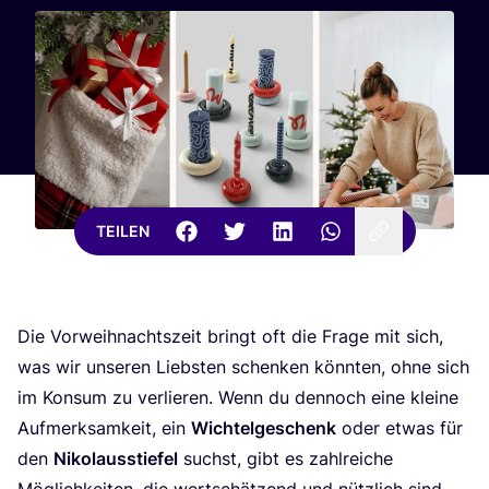
TEILEN
Die Vor­weih­nachts­zeit bringt oft die Fra­ge mit sich,
was wir unse­ren Liebs­ten schen­ken könn­ten, ohne sich
im Kon­sum zu ver­lie­ren. Wenn du den­noch eine klei­ne
Auf­merk­sam­keit, ein
Wich­tel­ge­schenk
oder etwas für
den
Niko­laus­stie­fel
suchst, gibt es zahl­rei­che
Mög­lich­kei­ten, die wert­schät­zend und nütz­lich sind.