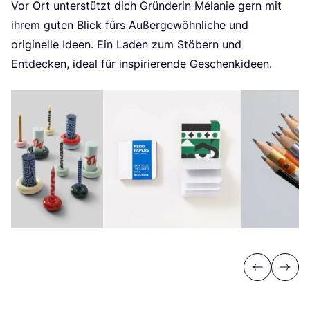
Vor Ort unter­stützt dich Grün­de­rin Méla­nie gern mit
ihrem guten Blick fürs Außer­ge­wöhn­li­che und
ori­gi­nel­le Ideen. Ein Laden zum Stö­bern und
Ent­de­cken, ide­al für inspi­rie­ren­de Geschenkideen.
Previous
Next