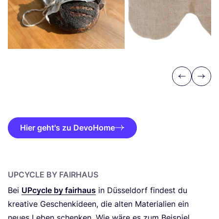
Previous
Next
Hier geht's zu DevoHome
UPCY­CLE BY FAIRHAUS
Bei
UPcy­cle by fair­haus
in Düs­sel­dorf fin­dest du
krea­ti­ve Geschenk­ideen, die alten Mate­ria­li­en ein
neu­es Leben schen­ken. Wie wäre es zum Bei­spiel