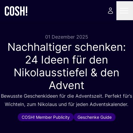
01 Dezember 2025
Nachhaltiger schenken:
24
Ideen für den
Nikolausstiefel
&
den
Advent
Bewuss­te Geschenk­ideen für die Advents­zeit. Per­fekt für’s
Wich­teln, zum Niko­laus und für jeden Adventskalender.
COSH! Member Publicity
Geschenke Guide