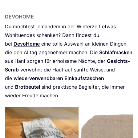
DEVO­HOME
Du möch­test jeman­dem in der Win­ter­zeit etwas
Wohl­tu­en­des schen­ken? Dann fin­dest du
bei
Devo­Home
eine tol­le Aus­wahl an klei­nen Din­gen,
die den All­tag ange­neh­mer machen. Die
Schlaf­mas­ken
aus Hanf sor­gen für erhol­sa­me Näch­te, der
Gesichts-
Scrub
ver­wöhnt die Haut auf sanf­te Wei­se, und
die
wie­der­ver­wend­ba­ren Ein­kaufs­ta­schen
und
Brot­beu­tel
sind prak­ti­sche Beglei­ter, die immer
wie­der Freu­de machen.