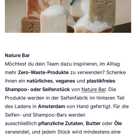
Natu­re Bar
Möch­test du dein Team dazu inspi­rie­ren, im All­tag
mehr
Zero-Was­te-Pro­duk­te
zu ver­wen­den? Schen­ke
ihnen ein
natür­li­ches
,
vega­nes
und
plas­tik­frei­es
Sham­poo- oder Sei­fen­stück
von
Natu­re Bar
. Die
Pro­duk­te wer­den in der Sei­fen­fa­brik im hin­te­ren Teil
des Ladens in
Ams­ter­dam
von Hand gefer­tigt. Für die
Sei­fen- und Sham­poo-Bars wer­den
aus­schließ­lich
pflanz­li­che Zuta­ten
,
But­ter
oder
Öle
ver­wen­det, und jedem Stück wird min­des­tens eine