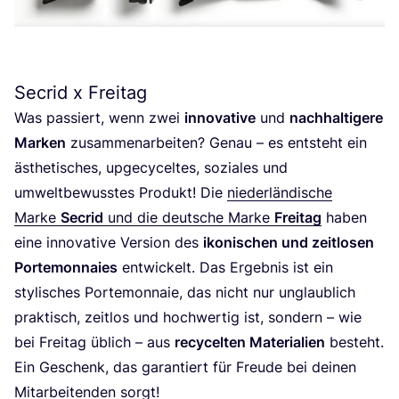
Secrid x Freitag
Was pas­siert, wenn zwei
inno­va­ti­ve
und
nach­hal­ti­ge­re
Mar­ken
zusam­men­ar­bei­ten? Genau – es ent­steht ein
ästhe­ti­sches, upge­cy­cel­tes, sozia­les und
umwelt­be­wuss­tes Pro­dukt! Die
nie­der­län­di­sche
Mar­ke
Secrid
und die deut­sche Mar­ke
Frei­tag
haben
eine inno­va­ti­ve Ver­si­on des
iko­ni­schen und zeit­lo­sen
Porte­mon­naies
ent­wi­ckelt. Das Ergeb­nis ist ein
sty­li­sches Porte­mon­naie, das nicht nur unglaub­lich
prak­tisch, zeit­los und hoch­wer­tig ist, son­dern – wie
bei Frei­tag üblich – aus
recy­cel­ten Mate­ria­li­en
besteht.
Ein Geschenk, das garan­tiert für Freu­de bei dei­nen
Mit­ar­bei­ten­den sorgt!