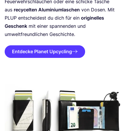
Feu­er­wehr­schläu­chen oder eine schi­cke Tasche
aus
recy­cel­ten Alu­mi­ni­um­la­schen
von Dosen. Mit
PLUP
ent­schei­dest du dich für ein
ori­gi­nel­les
Geschenk
mit einer span­nen­den und
umwelt­freund­li­chen Geschichte.
Entdecke Planet Upcycling