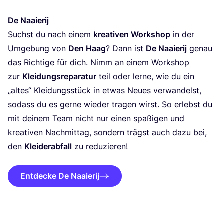
De Naai­er­ij
Suchst du nach einem
krea­ti­ven Work­shop
in der
Umge­bung von
Den Haag
? Dann ist
De Naai­er­ij
genau
das Rich­ti­ge für dich. Nimm an einem Work­shop
zur
Klei­dungs­re­pa­ra­tur
teil oder ler­ne, wie du ein
„
altes“ Klei­dungs­stück in etwas Neu­es ver­wan­delst,
sodass du es ger­ne wie­der tra­gen wirst. So erlebst du
mit dei­nem Team nicht nur einen spa­ßi­gen und
krea­ti­ven Nach­mit­tag, son­dern trägst auch dazu bei,
den
Klei­der­ab­fall
zu reduzieren!
Entdecke De Naaierij