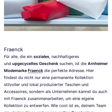
Fraenck
Für alle, die ein
sozia­les
, nach­hal­ti­ge­res
und
upge­cy­cel­tes Geschenk
suchen, ist die
Arn­hei­mer
Mode­mar­ke
Fraenck
die per­fek­te Adres­se. Hier
fin­dest du nicht nur eine per­ma­nen­te Kol­lek­ti­on
stil­vol­ler und lokal pro­du­zier­ter Taschen und
Acces­soires, son­dern als Unter­neh­men kannst du auch
mit Fraenck zusam­men­ar­bei­ten, um eine eige­ne
Kol­lek­ti­on zu ent­wer­fen. Wie cool ist es, dei­nem Team