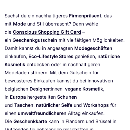
Suchst du ein nach­hal­ti­ge­res
Fir­men­prä­sent
, das
mit
Mode
und Stil über­rascht? Dann wäh­le
die
Con­scious Shop­ping Gift Card
–
ein
Geschenk­gut­schein
mit viel­fäl­ti­gen Mög­lich­kei­ten.
Damit kannst du in ange­sag­ten
Mode­ge­schäf­ten
ein­kau­fen,
Eco-Life­style Stores
genie­ßen,
natür­li­che
Kos­me­tik
ent­de­cken oder in nach­hal­ti­ge­ren
Mode­lä­den stö­bern. Mit dem Gut­schein für
bewuss­te­res Ein­kau­fen kannst du bei inno­va­ti­ven
bel­gi­schen
Desi­gner
:innen,
vega­ne Kos­me­tik
,
in
Euro­pa
her­ge­stell­ten
Schu­hen
und
Taschen
,
natür­li­cher Sei­fe
und
Work­shops
für
einen
umwelt­freund­li­che­ren
All­tag einkaufen.
Die
Geschenk­kar­te
kann
in Flan­dern und Brüs­sel in
Dut­zen­den teil­neh­men­den Geschäf­ten
in