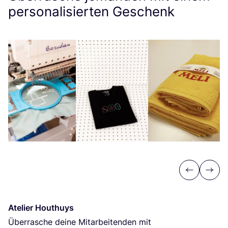
personalisierten Geschenk
Previous
Next
Ate­lier Houthuys
Über­ra­sche dei­ne Mit­ar­bei­ten­den mit