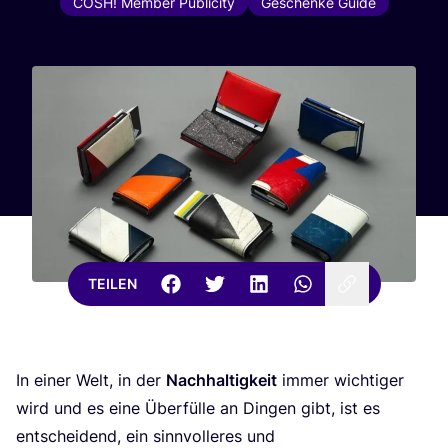
COSH! Member Publicity
Geschenke Guide
TEILEN
In einer Welt, in der
Nach­hal­tig­keit
immer wich­ti­ger
wird und es eine Über­fül­le an Din­gen gibt, ist es
ent­schei­dend, ein sinn­vol­le­res und