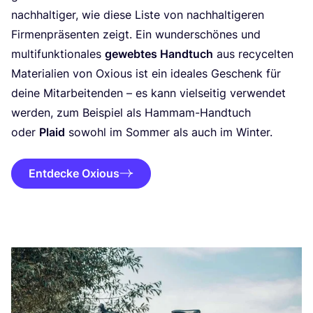
nach­hal­ti­ger, wie die­se Lis­te von nach­hal­ti­ge­ren
Fir­men­prä­sen­ten zeigt. Ein wun­der­schö­nes und
mul­ti­funk­tio­na­les
geweb­tes Hand­tuch
aus recy­cel­ten
Mate­ria­li­en von Oxious ist ein idea­les Geschenk für
dei­ne Mit­ar­bei­ten­den – es kann viel­sei­tig ver­wen­det
wer­den, zum Bei­spiel als Ham­mam-Hand­tuch
oder
Plaid
sowohl im Som­mer als auch im Winter.
Entdecke Oxious