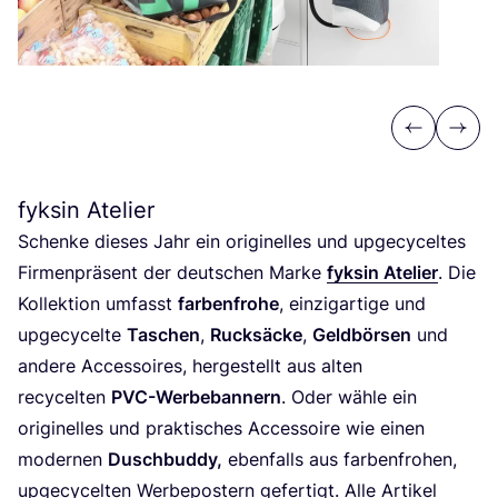
Previous
Next
fyksin Atelier
Schen­ke die­ses Jahr ein ori­gi­nel­les und upge­cy­cel­tes
Fir­men­prä­sent der deut­schen Mar­ke
fyk­sin Ate­lier
. Die
Kol­lek­ti­on umfasst
far­ben­fro­he
, ein­zig­ar­ti­ge und
upge­cy­cel­te
Taschen
,
Ruck­sä­cke
,
Geld­bör­sen
und
ande­re Acces­soires, her­ge­stellt aus alten
recy­cel­ten
PVC-Wer­be­ban­nern
. Oder wäh­le ein
ori­gi­nel­les und prak­ti­sches Acces­soire wie einen
moder­nen
Dusch­bud­dy,
eben­falls aus far­ben­fro­hen,
upge­cy­cel­ten Wer­be­pos­tern gefer­tigt. Alle Arti­kel