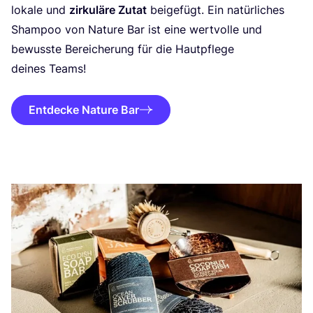
loka­le und
zir­ku­lä­re Zutat
bei­gefügt. Ein natür­li­ches
Sham­poo von Natu­re Bar ist eine wert­vol­le und
bewuss­te Berei­che­rung für die Haut­pfle­ge
dei­nes Teams!
Entdecke Nature Bar