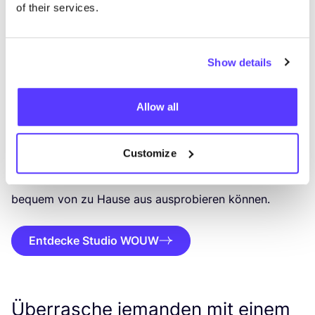
als Geschenk:
Fär­ben mit natür­li­chen Farb­stof­fen
of their services.
bei
Stu­dio
WOUW
in Ghent! Die­se natür­li­che Fär­be­rei
kon­zen­triert sich auf loka­le und
hand­werk­li­che
Fär­be­tech­ni­ken
, um Tex­ti­li­en neu­es Leben
Show details
ein­zu­hau­chen. Es besteht die Mög­lich­keit, ein eige­nes
Klei­dungs­stück mit­zu­brin­gen und es
Allow all
mit
Pflan­zen­far­ben
oder Rest­pro­duk­ten wie
Zwie­bel-
und Avo­ca­do­scha­len
zu fär­ben. Ein wei­te­res krea­ti­ves
Customize
Fir­men­prä­sent: die
DIY-Pake­te
von Stu­dio
WOUW
,
damit dei­ne Mit­ar­bei­ten­den das
natür­li­che Fär­ben
bequem von zu Hau­se aus aus­pro­bie­ren können.
Entdecke Studio WOUW
Überrasche jemanden mit einem