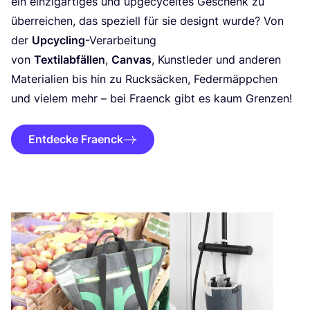
ein ein­zig­ar­ti­ges und upge­cy­cel­tes Geschenk zu
über­rei­chen, das spe­zi­ell für sie designt wur­de? Von
der
Upcy­cling
-Ver­ar­bei­tung
von
Tex­til­ab­fäl­len
,
Can­vas
, Kunst­le­der und ande­ren
Mate­ria­li­en bis hin zu Ruck­sä­cken, Feder­mäpp­chen
und vie­lem mehr – bei Fraenck gibt es kaum Grenzen!
Entdecke Fraenck