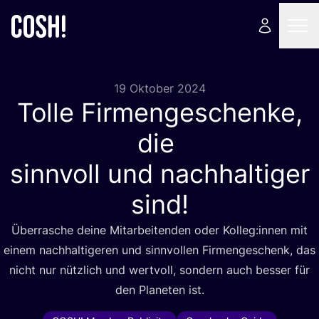
19 Oktober 2024
Tolle Firmengeschenke,
die
sinnvoll und nachhaltiger
sind!
Über­ra­sche dei­ne Mit­ar­bei­ten­den oder Kolleg:innen mit
einem nach­hal­ti­ge­ren und sinn­vol­len Fir­men­ge­schenk, das
nicht nur nütz­lich und wert­voll, son­dern auch bes­ser für
den Pla­ne­ten ist.