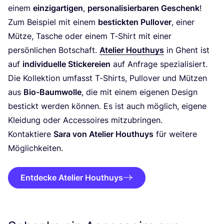
einem
ein­zig­ar­ti­gen
,
per­so­na­li­sier­ba­ren Geschenk
!
Zum Bei­spiel mit einem
bestick­ten Pull­over
, einer
Müt­ze, Tasche oder einem T‑Shirt mit einer
per­sön­li­chen Bot­schaft.
Ate­lier Hout­huys
in Ghent ist
auf
indi­vi­du­el­le Sti­cke­rei­en
auf Anfra­ge spe­zia­li­siert.
Die Kol­lek­ti­on umfasst T‑Shirts, Pull­over und Müt­zen
aus
Bio-Baum­wol­le
, die mit einem eige­nen Design
bestickt wer­den kön­nen. Es ist auch mög­lich, eige­ne
Klei­dung oder Acces­soires mit­zu­brin­gen.
Kon­tak­tie­re
Sara von Ate­lier Hout­huys
für wei­te­re
Möglichkeiten.
Entdecke Atelier Houthuys