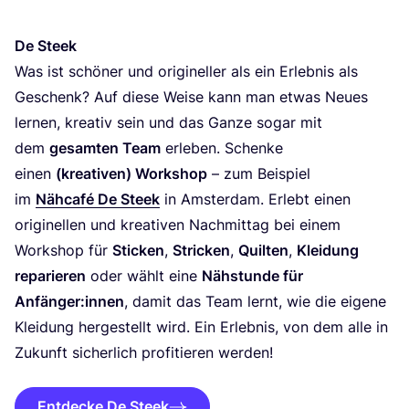
De Steek
Was ist schö­ner und ori­gi­nel­ler als ein Erleb­nis als
Geschenk? Auf die­se Wei­se kann man etwas Neu­es
ler­nen, krea­tiv sein und das Gan­ze sogar mit
dem
gesam­ten Team
erle­ben. Schen­ke
einen
(krea­ti­ven) Work­shop
– zum Bei­spiel
im
Näh­ca­fé De Steek
in Ams­ter­dam. Erlebt einen
ori­gi­nel­len und krea­ti­ven Nach­mit­tag bei einem
Work­shop für
Sti­cken
,
Stri­cken
,
Quil­ten
,
Klei­dung
repa­rie­ren
oder wählt eine
Näh­stun­de für
Anfänger:innen
, damit das Team lernt, wie die eige­ne
Klei­dung her­ge­stellt wird. Ein Erleb­nis, von dem alle in
Zukunft sicher­lich pro­fi­tie­ren werden!
Entdecke De Steek