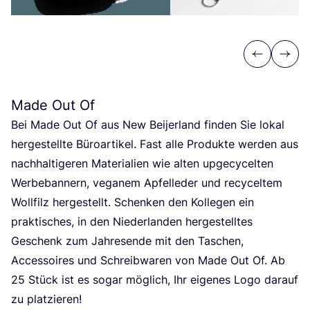
Previous
Next
Made Out Of
Bei Made Out Of aus New Bei­jer­land fin­den Sie lokal
her­ge­stell­te Büro­ar­ti­kel. Fast alle Pro­duk­te wer­den aus
nach­hal­ti­ge­ren Mate­ria­li­en wie alten upge­cy­cel­ten
Wer­be­ban­nern, vega­nem Apfel­le­der und recy­cel­tem
Woll­filz her­ge­stellt. Schen­ken den Kol­le­gen ein
prak­ti­sches, in den Nie­der­lan­den her­ge­stell­tes
Geschenk zum Jah­res­en­de mit den Taschen,
Acces­soires und Schreib­wa­ren von Made Out Of. Ab
25
Stück ist es sogar mög­lich, Ihr eige­nes Logo dar­auf
zu platzieren!