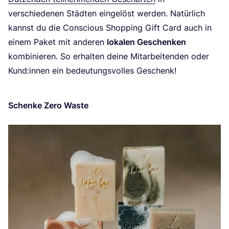
ver­schie­de­nen Städ­ten ein­ge­löst wer­den. Natür­lich
kannst du die Con­scious Shop­ping Gift Card auch in
einem Paket mit ande­ren
loka­len Geschen­ken
kom­bi­nie­ren. So erhal­ten dei­ne Mit­ar­bei­ten­den oder
Kund:innen ein bedeu­tungs­vol­les Geschenk!
Schen­ke Zero Waste