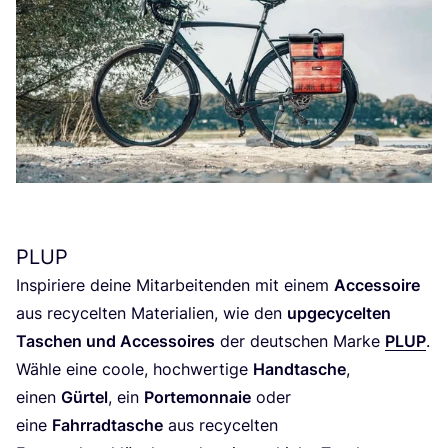
PLUP
Inspi­rie­re dei­ne Mit­ar­bei­ten­den mit einem
Acces­soire
aus recy­cel­ten Mate­ria­li­en, wie den
upge­cy­cel­ten
Taschen und Acces­soires
der deut­schen Mar­ke
PLUP
.
Wäh­le eine coo­le, hoch­wer­ti­ge
Hand­ta­sche
,
einen
Gür­tel
, ein
Porte­mon­naie
oder
eine
Fahr­rad­ta­sche
aus recy­cel­ten