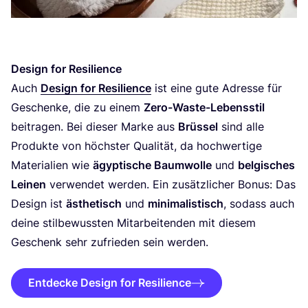
Design for Resilience
Auch
Design for Resi­li­ence
ist eine gute Adres­se für
Geschen­ke, die zu einem
Zero-Was­te-Lebens­stil
bei­tra­gen. Bei die­ser Mar­ke aus
Brüs­sel
sind alle
Pro­duk­te von höchs­ter Qua­li­tät, da hoch­wer­ti­ge
Mate­ria­li­en wie
ägyp­ti­sche Baum­wol­le
und
bel­gi­sches
Lei­nen
ver­wen­det wer­den. Ein zusätz­li­cher Bonus: Das
Design ist
ästhe­tisch
und
mini­ma­lis­tisch
, sodass auch
dei­ne stil­be­wuss­ten Mit­ar­bei­ten­den mit die­sem
Geschenk sehr zufrie­den sein werden.
Entdecke Design for Resilience