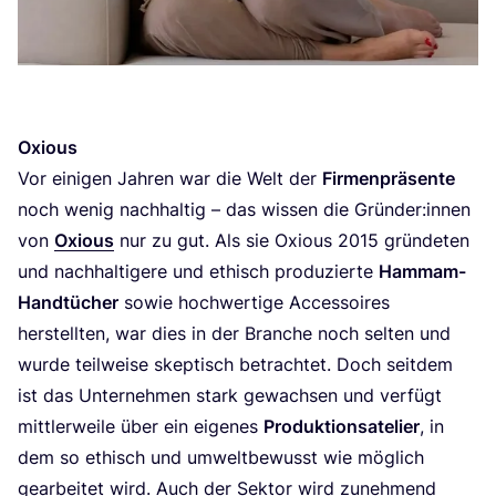
Oxious
Vor eini­gen Jah­ren war die Welt der
Fir­men­prä­sen­te
noch wenig nach­hal­tig – das wis­sen die Gründer:innen
von
Oxious
nur zu gut. Als sie Oxious
2015
grün­de­ten
und nach­hal­ti­ge­re und ethisch pro­du­zier­te
Ham­mam-
Hand­tü­cher
sowie hoch­wer­ti­ge Acces­soires
her­stell­ten, war dies in der Bran­che noch sel­ten und
wur­de teil­wei­se skep­tisch betrach­tet. Doch seit­dem
ist das Unter­neh­men stark gewach­sen und ver­fügt
mitt­ler­wei­le über ein eige­nes
Pro­duk­ti­ons­ate­lier
, in
dem so ethisch und umwelt­be­wusst wie mög­lich
gear­bei­tet wird. Auch der Sek­tor wird zuneh­mend