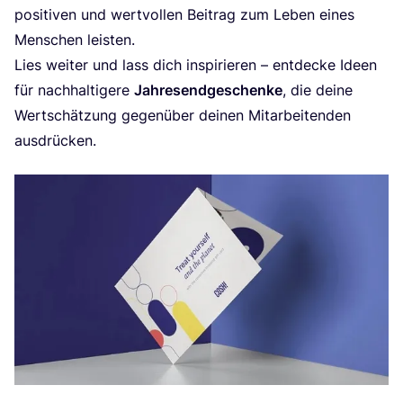
posi­ti­ven und wert­vol­len Bei­trag zum Leben eines
Men­schen leisten.
Lies wei­ter und lass dich inspi­rie­ren – ent­de­cke Ideen
für nach­hal­ti­ge­re
Jah­res­end­ge­schen­ke
, die dei­ne
Wert­schät­zung gegen­über dei­nen Mit­ar­bei­ten­den
ausdrücken.