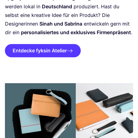
wer­den lokal in
Deutsch­land
pro­du­ziert. Hast du
selbst eine krea­ti­ve Idee für ein Pro­dukt? Die
Desi­gne­rin­nen
Sinah und Sabri­na
ent­wi­ckeln gern mit
dir ein
per­so­na­li­sier­tes und exklu­si­ves Fir­men­prä­sent
.
Entdecke fyksin Atelier