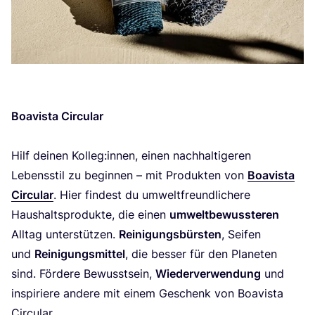
Boavis­ta Cir­cu­lar
Hilf dei­nen Kolleg:innen, einen nach­hal­ti­ge­ren
Lebens­stil zu begin­nen – mit Pro­duk­ten von
Boavis­ta
Cir­cu­lar
. Hier fin­dest du umwelt­freund­li­che­re
Haus­halts­pro­duk­te, die einen
umwelt­be­wuss­te­ren
All­tag unter­stüt­zen.
Rei­ni­gungs­bürs­ten
, Sei­fen
und
Rei­ni­gungs­mit­tel
, die bes­ser für den Pla­ne­ten
sind. För­de­re Bewusst­sein,
Wie­der­ver­wen­dung
und
inspi­rie­re ande­re mit einem Geschenk von Boavis­ta
Circular.