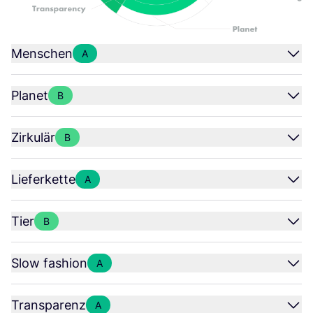
Menschen
A
Planet
B
Zirkulär
B
Lieferkette
A
Tier
B
Slow fashion
A
Transparenz
A