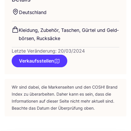
Deutsch­land
Klei­dung, Zube­hör, Taschen, Gür­tel und Geld­
bör­sen, Rucksäcke
Letzte Veränderung: 20/03/2024
Verkaufsstellen
Wir sind dabei, die Mar­ken­sei­ten und den
COSH
! Brand
Index zu über­ar­bei­ten. Daher kann es sein, dass die
Infor­ma­tio­nen auf die­ser Sei­te nicht mehr aktu­ell sind.
Beach­te das Datum der Über­prü­fung oben.