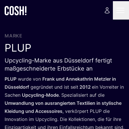
MARKE
PLUP
Upcycling-Marke aus Düsseldorf fertigt
maßgeschneiderte Erbstücke an
PLUP
wur­de von
Frank und Anne­kath­rin Metz­ler in
Düs­sel­dorf
gegrün­det und ist seit
2012
ein Vor­rei­ter in
Sachen
Upcy­cling-Mode
. Spe­zia­li­siert auf die
Umwand­lung von aus­ran­gier­ten Tex­ti­li­en in sty­li­sche
Klei­dung und Acces­soires
, ver­kör­pert
PLUP
die
Inno­va­ti­on im Upcy­cling. Die Kol­lek­tio­nen, die für ihre
Ein­zig­ar­tig­keit und ihren Ein­falls­reich­tum bekannt sind,