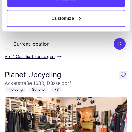
Entdecke, wo Du
PLUP
einkaufen
Customize
kannst
Such
Alle 1 Geschäfte anzeigen
Planet Upcycling
like
Ackerstraße 168B, Düsseldorf
Kleidung
Schuhe
+6