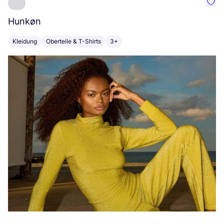
Favo
Hunkøn
P
Kleidung
Oberteile & T-Shirts
3+
K