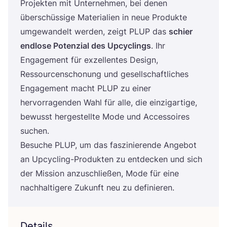
Pro­jek­ten mit Unter­neh­men, bei denen
über­schüs­si­ge Mate­ria­li­en in neue Pro­duk­te
umge­wan­delt wer­den, zeigt
PLUP
das
schier
end­lo­se Poten­zi­al des Upcy­clings
. Ihr
Enga­ge­ment für exzel­len­tes Design,
Res­sour­cen­scho­nung und gesell­schaft­li­ches
Enga­ge­ment macht
PLUP
zu einer
her­vor­ra­gen­den Wahl für alle, die ein­zig­ar­ti­ge,
bewusst her­ge­stell­te Mode und Acces­soires
suchen.
Besu­che
PLUP
, um das fas­zi­nie­ren­de Ange­bot
an Upcy­cling-Pro­duk­ten zu ent­de­cken und sich
der Mis­si­on anzu­schlie­ßen, Mode für eine
nach­hal­ti­ge­re Zukunft neu zu definieren.
Details