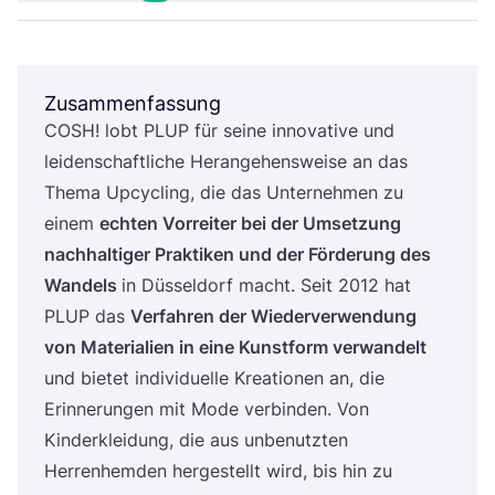
Zusammenfassung
COSH
! lobt
PLUP
für sei­ne inno­va­ti­ve und
lei­den­schaft­li­che Her­an­ge­hens­wei­se an das
The­ma Upcy­cling, die das Unter­neh­men zu
einem
ech­ten Vor­rei­ter bei der Umset­zung
nach­hal­ti­ger Prak­ti­ken und der För­de­rung des
Wan­dels
in Düs­sel­dorf macht. Seit
2012
hat
PLUP
das
Ver­fah­ren der Wie­der­ver­wen­dung
von Mate­ria­li­en in eine Kunst­form ver­wan­delt
und bie­tet indi­vi­du­el­le Krea­tio­nen an, die
Erin­ne­run­gen mit Mode ver­bin­den. Von
Kin­der­klei­dung, die aus unbe­nutz­ten
Her­ren­hem­den her­ge­stellt wird, bis hin zu