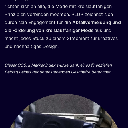
rich­ten sich an alle, die Mode mit kreis­lauf­fä­hi­gen
Prin­zi­pi­en ver­bin­den möch­ten.
PLUP
zeich­net sich
durch sein Enga­ge­ment für die
Abfall­ver­mei­dung und
die För­de­rung von kreis­lauf­fä­hi­ger Mode
aus und
macht jedes Stück zu einem State­ment für krea­ti­ves
und nach­hal­ti­ges Design.
Die­ser
COSH
! Mar­ken­in­dex
wur­de dank eines finan­zi­el­len
Bei­trags eines der unten­ste­hen­den Geschäf­te berechnet.