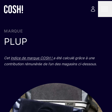
MARQUE
PLUP
Cet
indice de marque
COSH
!
a été cal­cu­lé grâce à une
contri­bu­tion rému­né­rée de l’un des maga­sins ci-dessous.