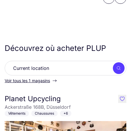
Previous
Next
Découvrez où acheter
PLUP
Rech
Voir tous les 1 magasins
Planet Upcycling
like
Ackerstraße 168B, Düsseldorf
Vêtements
Chaussures
+6