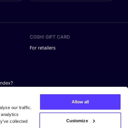
COSH! GIFT CARD
For retailers
Index?
Allow all
yse our traffic.
 analytics
Customize
y’ve collected