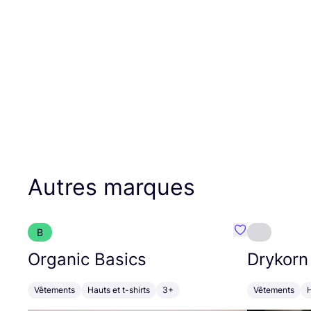
Autres marques
B
Préféré {nom}
Organic Basics
Drykorn
Vêtements
Hauts et t-shirts
3+
Vêtements
H