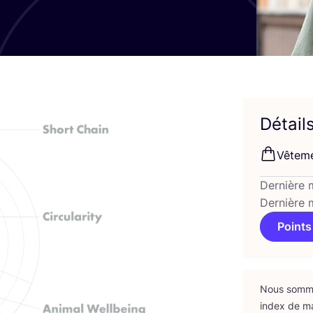
Détail
Vête­me
Dernière 
Dernière 
Points
Nous sommes
index de m