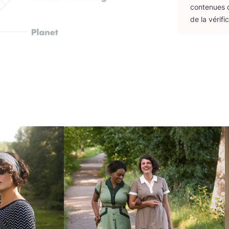
conte­nues d
de la véri­fi