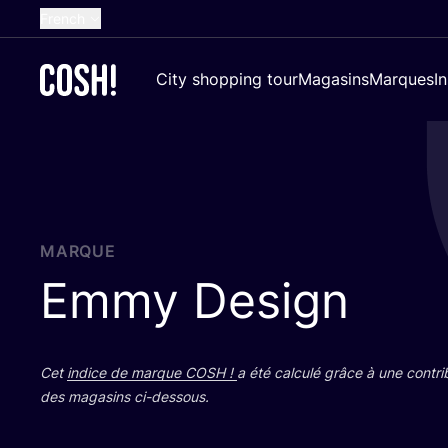
French
English
City shopping tour
Magasins
Marques
I
Dutch
Spanish
German
Croatian
MARQUE
Emmy Design
Cet
indice de marque
COSH
!
a été cal­cu­lé grâce à une contri­
des maga­sins ci-dessous.