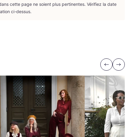
ans cette page ne soient plus per­ti­nentes. Véri­fiez la date
­ca­tion ci-dessus.
Previous
Next