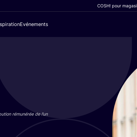
COSH! pour magasi
nspiration
Evénements
bu­tion rému­né­rée de l’un