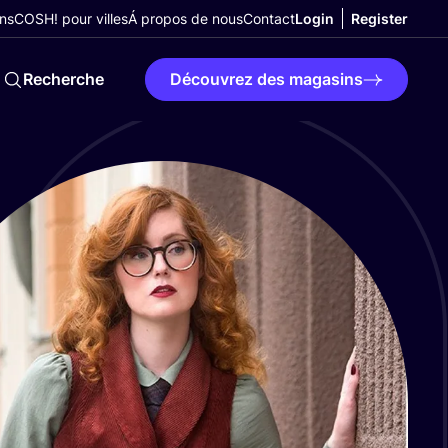
ns
COSH! pour villes
Á propos de nous
Contact
Login
Register
Recherche
Découvrez des magasins