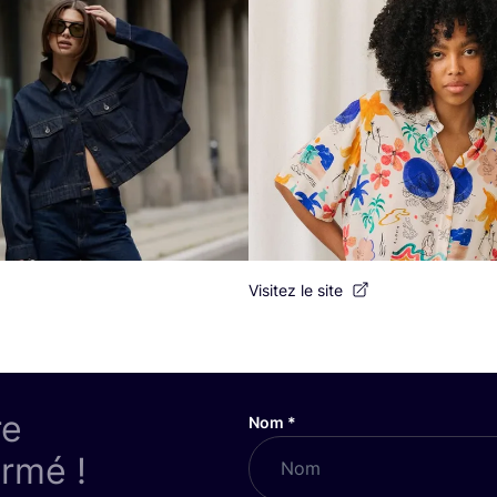
Visitez le site
re
Nom
*
ormé !