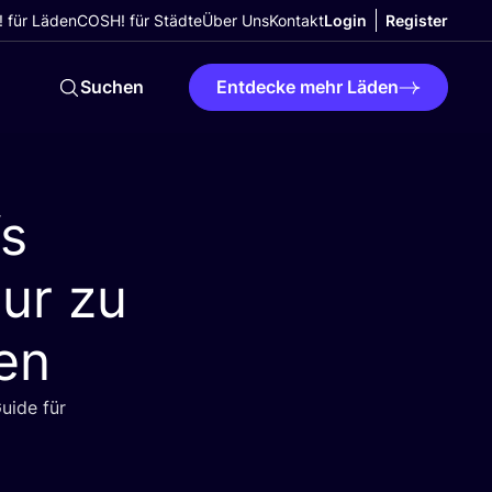
 für Läden
COSH! für Städte
Über Uns
Kontakt
Login
Register
Suchen
Entdecke mehr Läden
fs
ur zu
en
Gui­de für