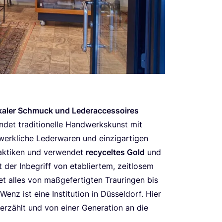
­ti­ka­ler Schmuck und Lederaccessoires
n­det tra­di­tio­nel­le Hand­werks­kunst mit
­werk­li­che Leder­wa­ren und ein­zig­ar­ti­gen
ak­ti­ken und ver­wen­det
recy­cel­tes Gold
und
st der Inbe­griff von eta­blier­tem, zeit­lo­sem
t alles von maß­ge­fer­tig­ten Trau­rin­gen bis
enz ist eine Insti­tu­ti­on in Düs­sel­dorf. Hier
erzählt und von einer Gene­ra­ti­on an die