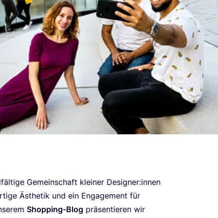
­fäl­ti­ge Gemein­schaft klei­ner Designer:innen
r­ti­ge Ästhe­tik und ein Enga­ge­ment für
 unse­rem
Shop­ping-Blog
prä­sen­tie­ren wir