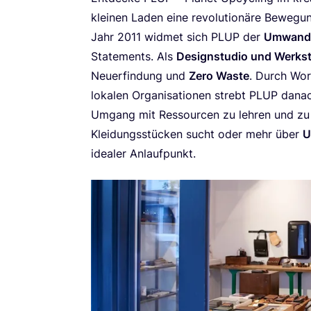
klei­nen Laden eine revo­lu­tio­nä­re Bewe­gu
Jahr
2011
wid­met sich
PLUP
der
Umwand­lun
State­ments. Als
Design­stu­dio und Werk­st
Neu­erfin­dung und
Zero Was­te
. Durch Wor
loka­len Orga­ni­sa­tio­nen strebt
PLUP
danach
Umgang mit Res­sour­cen zu leh­ren und zu ze
Klei­dungs­stü­cken sucht oder mehr über
U
idea­ler Anlaufpunkt.