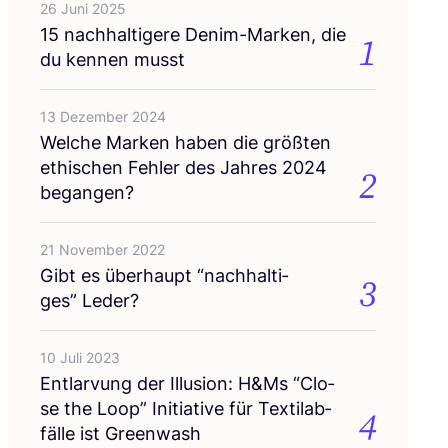
26 Juni 2025
15
nach­hal­ti­ge­re Den­im-Mar­ken, die
1
du ken­nen musst
13 Dezember 2024
Wel­che Mar­ken haben die größ­ten
ethi­schen Feh­ler des Jah­res
2024
2
begangen?
21 November 2022
Gibt es über­haupt
“
nach­hal­ti­
3
ges” Leder?
10 Juli 2023
Ent­lar­vung der Illu­si­on: H
&
Ms
“
Clo­
se the Loop” Initia­ti­ve für Tex­til­ab­
4
fäl­le ist Greenwash