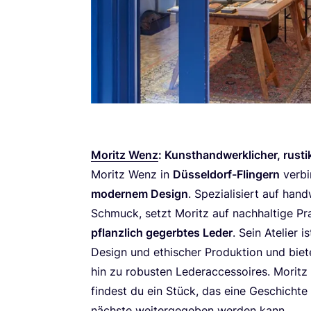
Moritz Wenz
: Kunst­hand­werk­li­cher, rus
Moritz Wenz in
Düs­sel­dorf-Flin­gern
ver­bi
moder­nem Design
. Spe­zia­li­siert auf hand
Schmuck, setzt Moritz auf nach­hal­ti­ge Pr
pflanz­lich gegerb­tes Leder
. Sein Ate­lier i
Design und ethi­scher Pro­duk­ti­on und bie­te
hin zu robus­ten Leder­ac­ces­soires. Moritz W
fin­dest du ein Stück, das eine Geschich­te 
nächs­te wei­ter­ge­ge­ben wer­den kann.