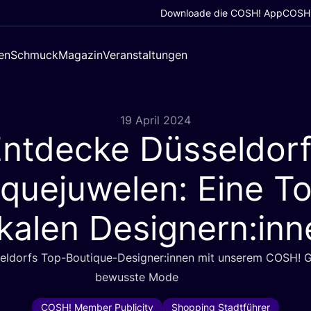
Downloade die COSH! App
COSH!
en
Schmuck
Magazin
Veranstaltungen
19 April 2024
ntdecke Düsseldor
iquejuwelen: Eine To
okalen Designern:inn
­sel­dorfs Top-Boutique-Designer:innen mit unse­rem
COSH
! 
bewuss­te Mode
COSH! Member Publicity
Shopping Stadtführer