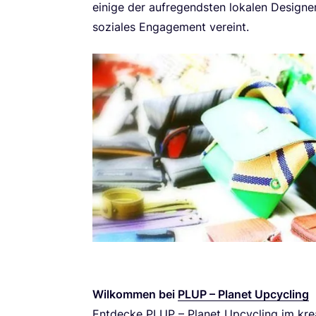
eini­ge der auf­re­gends­ten loka­len Designe
sozia­les Enga­ge­ment vereint.
Wil­kom­men bei
PLUP
– Pla­net Upcycling
Ent­de­cke
PLUP
– Pla­net Upcy­cling im krea