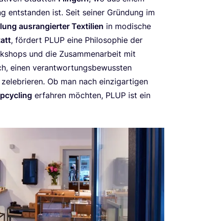
ng ent­stan­den ist. Seit sei­ner Grün­dung im
g aus­ran­gier­ter Tex­ti­li­en
in modi­sche
att
, för­dert
PLUP
eine Phi­lo­so­phie der
k­shops und die Zusam­men­ar­beit mit
, einen ver­ant­wor­tungs­be­wuss­ten
le­brie­ren. Ob man nach ein­zig­ar­ti­gen
pcy­cling
erfah­ren möch­ten,
PLUP
ist ein