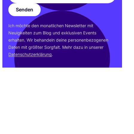
Senden
Ich möch­te den monat­li­chen News­let­ter mit
Neu­ig­kei­ten zum Blog und exklu­si­ven Events
erhal­ten. Wir behan­deln dei­ne per­so­nen­be­zo­ge­nen
Daten mit größ­ter Sorg­falt. Mehr dazu in unse­rer
Daten­schutz­er­klä­rung
.