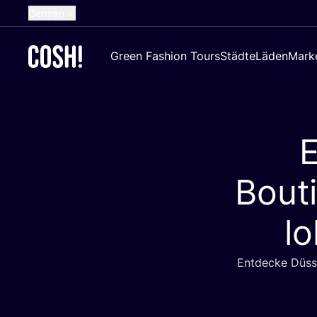
German
English
Green Fashion Tours
Städte
Läden
Mark
Dutch
French
Spanish
E
Croatian
Bout
l
Ent­de­cke Düs