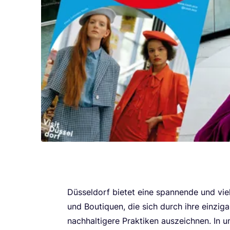
Düs­sel­dorf bie­tet eine span­nen­de und viel
und Bou­ti­quen, die sich durch ihre ein­zig­a
nach­hal­ti­ge­re Prak­ti­ken aus­zeich­nen. In