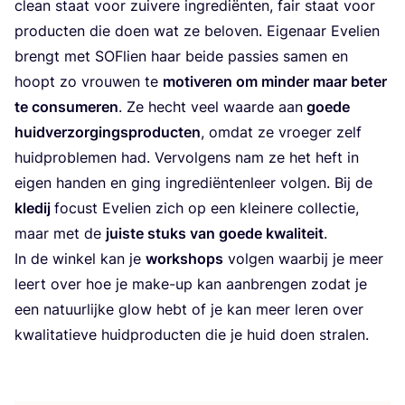
clean staat voor zui­ve­re ingre­di­ën­ten, fair staat voor
pro­duc­ten die doen wat ze belo­ven. Eige­naar Eve­lien
brengt met SOF­lien haar bei­de pas­sies samen en
hoopt zo vrou­wen te
moti­ve­ren om min­der maar beter
te con­su­me­ren
. Ze hecht veel waar­de aan
goe­de
huid­ver­zor­gings­pro­duc­ten
, omdat ze vroe­ger zelf
huid­pro­ble­men had. Ver­vol­gens nam ze het heft in
eigen han­den en ging ingre­di­ën­ten­leer vol­gen. Bij de
kle­dij
focust Eve­lien zich op een klei­ne­re col­lec­tie,
maar met de
juis­te stuks van goe­de kwa­li­teit
.
In de win­kel kan je
work­shops
vol­gen waar­bij je meer
leert over hoe je make-up kan aan­bren­gen zodat je
een natuur­lij­ke glow hebt of je kan meer leren over
kwa­li­ta­tie­ve huid­pro­duc­ten die je huid doen stralen.