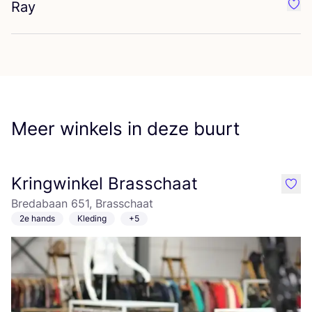
Ray
Favo
Meer winkels in deze buurt
Kringwinkel Brasschaat
like
Bredabaan 651, Brasschaat
2e hands
Kleding
+5