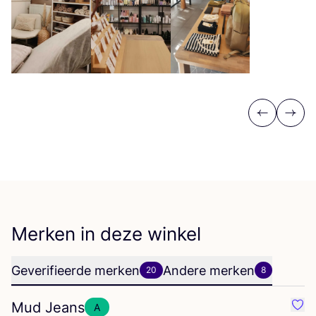
Previous
Next
Merken in deze winkel
Geverifieerde merken
Andere merken
20
8
Mud Jeans
A
Favo