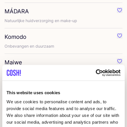
MÁDARA
Favo
Natuur­lij­ke huid­ver­zor­ging en make-up
Komodo
Favo
Onbe­van­gen en duurzaam
Maiwe
Favo
Rozen­bot­tel­olie
Wondr
Favo
This website uses cookies
Natuur­lij­ke zeepbars
We use cookies to personalise content and ads, to
provide social media features and to analyse our traffic.
Esmé-studios
Favo
We also share information about your use of our site with
our social media, advertising and analytics partners who
Deens mode­la­bel