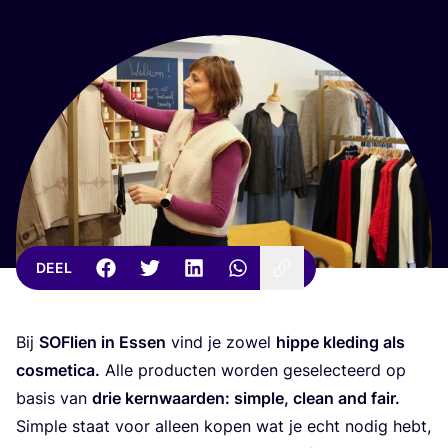
DEEL
Bij
SOF­lien in Essen
vind je zowel
hip­pe kle­ding als
cos­me­ti­ca.
Alle pro­duc­ten wor­den gese­lec­teerd op
basis van
drie kern­waar­den: sim­ple, clean and fair.
Sim­ple staat voor alleen kopen wat je echt nodig hebt,