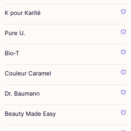
K pour Karité
Favo
Pure U.
Favo
Bio‑T
Favo
Couleur Caramel
Favo
Dr. Baumann
Favo
Beauty Made Easy
Favo