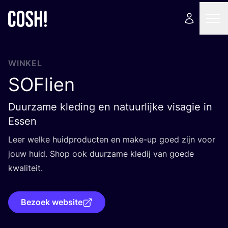
WINKEL
SOFlien
Duurzame kleding en natuurlijke visagie in
Essen
Leer wel­ke huid­pro­duc­ten en make-up goed zijn voor
jouw huid. Shop ook duur­za­me kle­dij van goe­de
kwaliteit.
Bezoek website