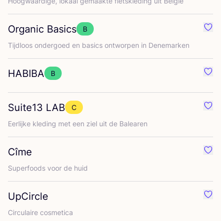
Hoog­waar­di­ge, lokaal gemaak­te fiets­kle­ding uit België
Organic Basics
B
Favo
Tijd­loos onder­goed en basics ont­wor­pen in Denemarken
HABIBA
B
Favo
Suite
13
LAB
C
Favo
Eer­lij­ke kle­ding met een ziel uit de Balearen
Cîme
Favo
Super­foods voor de huid
UpCircle
Favo
Cir­cu­lai­re cosmetica