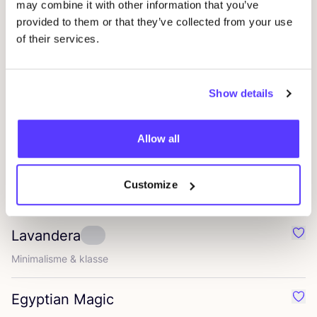
may combine it with other information that you’ve
provided to them or that they’ve collected from your use
Givn Berlin
Favo
of their services.
Stijl­vol, com­for­ta­bel, duurzaam
A‑dam
Show details
Favo
Onder­goed, bad­mo­de, t‑shirts, en sweat­shirts voor man­nen
en vrouwen.
Allow all
Swedish Stockings
Favo
Customize
Ita­li­aan­se panty’s en dameskousen
Lavandera
Favo
Mini­ma­lis­me
&
klasse
Egyptian Magic
Favo