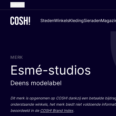
Dutch
English
Steden
Winkels
Kleding
Sieraden
Magazi
French
Spanish
German
Croatian
MERK
Esmé-studios
Deens modelabel
Dit merk is opge­no­men op
COSH
! dank­zij een betaal­de bij­dr
onder­staan­de win­kels, het merk biedt niet vol­doen­de infor­ma­t
beoor­deeld in de
COSH
! Brand Index
.