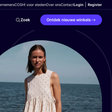
ernemers
COSH! voor steden
Over ons
Contact
Login
Register
Zoek
Ontdek nieuwe winkels