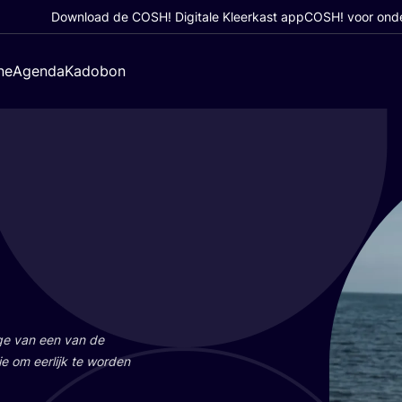
Download de COSH! Digitale Kleerkast app
COSH! voor ond
ne
Agenda
Kadobon
a­ge van een van de
ie om eer­lijk te wor­den