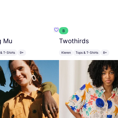
B
m}
Favoriete {naam}
g Mu
Twothirds
& T-Shirts
9+
Kleren
Tops & T-Shirts
8+