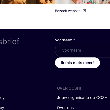
Bezoek website
sbrief
Voornaam
*
Ik mis niets meer!
OVER
COSH
!
icy
Jouw organisatie op COSH!
icy
Over ons