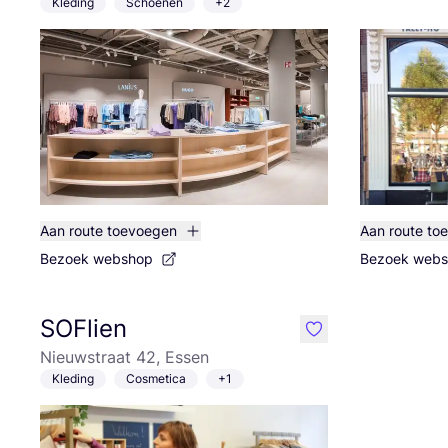
Kleding
Schoenen
+2
Aan route toevoegen
Aan route to
Bezoek webshop
Bezoek web
SOFlien
like
Nieuwstraat 42, Essen
Kleding
Cosmetica
+1