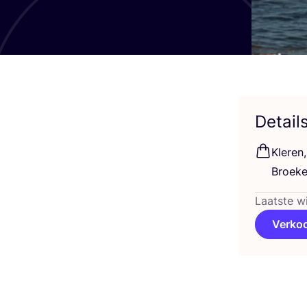
Detail
Kle­re
Broe­k
Laatste w
Verko