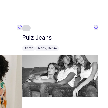
Favoriete {naam}
Favorie
Pulz Jeans
Kleren
Jeans / Denim