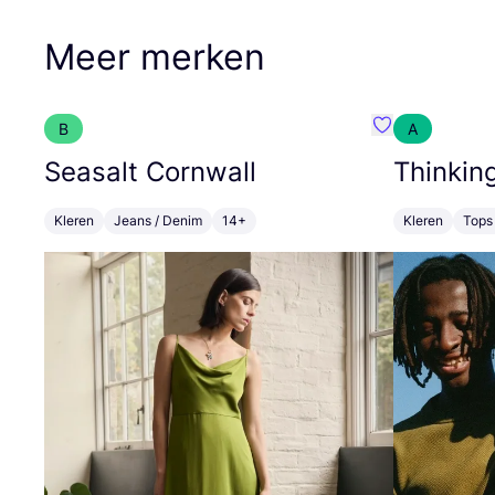
Meer merken
B
A
Favoriete {naa
Seasalt Cornwall
Thinkin
Kleren
Jeans / Denim
14+
Kleren
Tops 