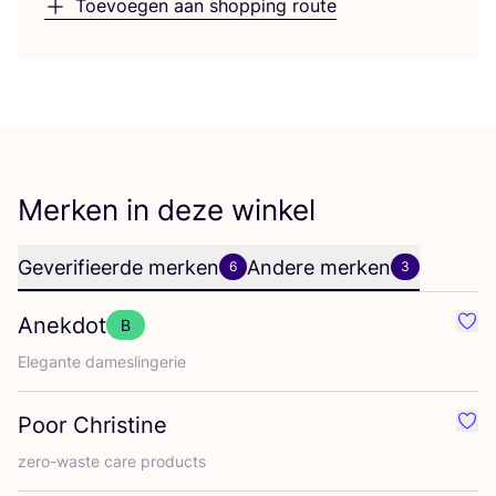
Toevoegen aan shopping route
Merken in deze winkel
Geverifieerde merken
Andere merken
6
3
Anekdot
B
Favo
Ele­gan­te dameslingerie
Poor Christine
Favo
zero-was­te care products