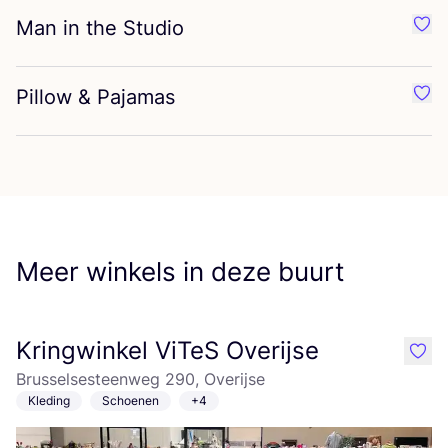
Man in the Studio
Favo
Pillow
&
Pajamas
Favo
Meer winkels in deze buurt
Kringwinkel ViTeS Overijse
like
Brusselsesteenweg 290, Overijse
Kleding
Schoenen
+4