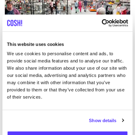
This website uses cookies
We use cookies to personalise content and ads, to
Aan route toevoegen
Bezoek webshop
provide social media features and to analyse our traffic.
We also share information about your use of our site with
August in the City
our social media, advertising and analytics partners who
like
may combine it with other information that you’ve
Naamsesteenweg 382 c, Leuven
provided to them or that they’ve collected from your use
Kleding
Schoenen
+1
of their services.
Show details