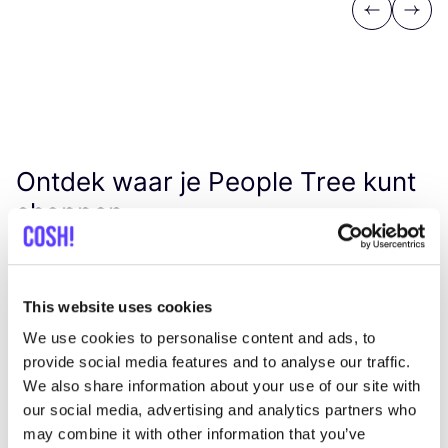
Previous
Next
Ontdek waar je People Tree kunt
shoppen
Zoek
This website uses cookies
Toon alle 1 winkels in de buurt
We use cookies to personalise content and ads, to
provide social media features and to analyse our traffic.
Ninyes
We also share information about your use of our site with
like
our social media, advertising and analytics partners who
Dosentintie 7D, Helsinki
may combine it with other information that you’ve
2e hands
Kleding
+2