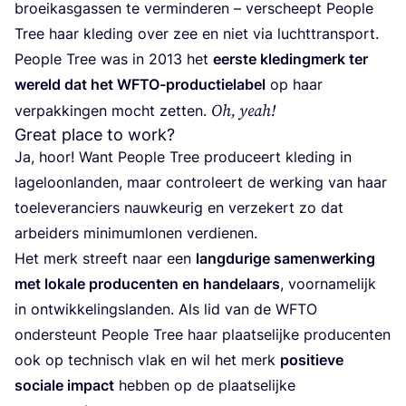
broei­kas­gas­sen te ver­min­de­ren – ver­scheept Peo­p­le
Tree haar kle­ding over zee en niet via luchttransport.
Peo­p­le Tree was in
2013
het
eer­ste kle­ding­merk ter
wereld dat het WFTO-pro­duc­tie­la­bel
op haar
Oh, yeah!
ver­pak­kin­gen mocht zet­ten.
Great place to work?
Ja, hoor! Want Peo­p­le Tree pro­du­ceert kle­ding in
lage­loon­lan­den, maar con­tro­leert de wer­king van haar
toe­le­ve­ran­ciers nauw­keu­rig en ver­ze­kert zo dat
arbei­ders mini­mum­lo­nen verdienen.
Het merk streeft naar een
lang­du­ri­ge samen­wer­king
met loka­le pro­du­cen­ten en han­de­laars
, voor­na­me­lijk
in ont­wik­ke­lings­lan­den. Als lid van de
WFTO
onder­steunt Peo­p­le Tree haar plaat­se­lij­ke pro­du­cen­ten
ook op tech­nisch vlak en wil het merk
posi­tie­ve
soci­a­le impact
heb­ben op de plaat­se­lij­ke