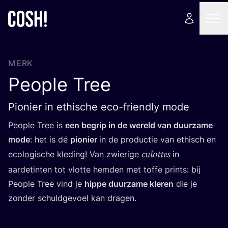
MERK
People Tree
Pionier in ethische eco-friendly mode
Peo­p­le Tree is
een begrip in de wereld van duur­za­me
mode
: het is dé
pio­nier
in de pro­duc­tie van ethisch en
culot­tes
eco­lo­gi­sche kle­ding! Van zwie­ri­ge
in
aar­de­tin­ten tot vlot­te hem­den met tof­fe prints: bij
Peo­p­le Tree vind je
hip­pe duur­za­me kle­ren
die je
zon­der schuld­ge­voel kan dragen.