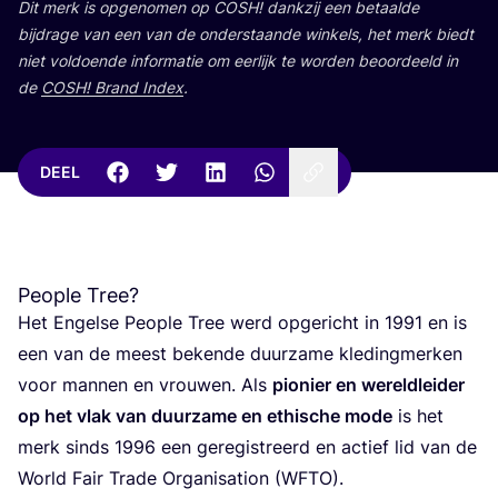
Dit merk is opge­no­men op
COSH
! dank­zij een betaal­de
bij­dra­ge van een van de onder­staan­de win­kels, het merk biedt
niet vol­doen­de infor­ma­tie om eer­lijk te wor­den beoor­deeld in
de
COSH
! Brand Index
.
DEEL
People Tree?
Het Engel­se Peo­p­le Tree werd opge­richt in
1991
en is
een van de meest beken­de duur­za­me kle­ding­mer­ken
voor man­nen en vrou­wen. Als
pio­nier en wereld­lei­der
op het vlak van duur­za­me en ethi­sche mode
is het
merk sinds
1996
een gere­gi­streerd en actief lid van de
World Fair Tra­de Orga­ni­sa­ti­on (
WFTO
).