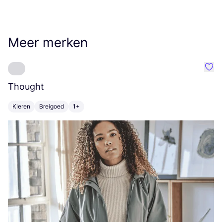
Meer merken
Favo
Thought
K
Kleren
Breigoed
1+
K