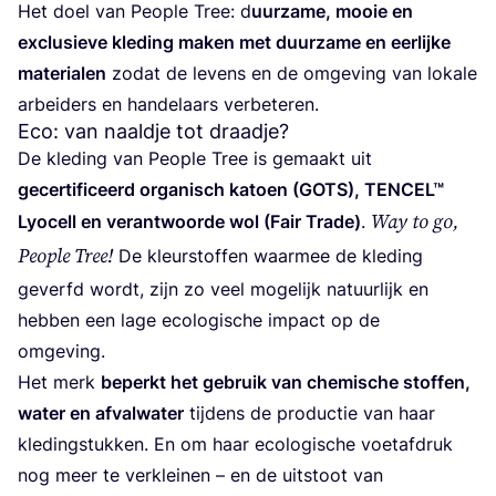
Het doel van Peo­p­le Tree: d
uur­za­me, mooie en
exclu­sie­ve kle­ding maken met duur­za­me en eer­lij­ke
mate­ri­a­len
zodat de levens en de omge­ving van loka­le
arbei­ders en han­de­laars verbeteren.
Eco: van naaldje tot draadje?
De kle­ding van Peo­p­le Tree is gemaakt uit
gecer­ti­fi­ceerd orga­nisch katoen (
GOTS
),
TEN­CEL
™
Way to go,
Lyo­cell en ver­ant­woor­de wol (Fair Tra­de)
.
Peo­p­le Tree!
De kleur­stof­fen waar­mee de kle­ding
geverfd wordt, zijn zo veel moge­lijk natuur­lijk en
heb­ben een lage eco­lo­gi­sche impact op de
omgeving.
Het merk
beperkt het gebruik van che­mi­sche stof­fen,
water en afval­wa­ter
tij­dens de pro­duc­tie van haar
kle­ding­stuk­ken. En om haar eco­lo­gi­sche voet­af­druk
nog meer te ver­klei­nen – en de uit­stoot van