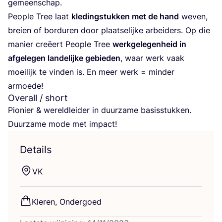
gemeenschap.
Peo­p­le Tree laat
kle­ding­stuk­ken met de hand
weven,
brei­en of bor­du­ren door plaat­se­lij­ke arbei­ders. Op die
manier cre­ëert Peo­p­le Tree
werk­ge­le­gen­heid in
afge­le­gen lan­de­lij­ke gebie­den
, waar werk vaak
moei­lijk te vin­den is. En meer werk = min­der
armoede!
Overall / short
Pio­nier
&
wereld­lei­der in duur­za­me basis­stuk­ken.
Duur­za­me mode met impact!
Details
VK
Kle­ren, Ondergoed