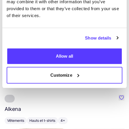
may combine it with other information that you’ve
provided to them or that they’ve collected from your use
List
Map
of their services.
Show details
Allow all
Customize
Autres marques
Préf
Alkena
P
Vêtements
Hauts et t-shirts
4+
V