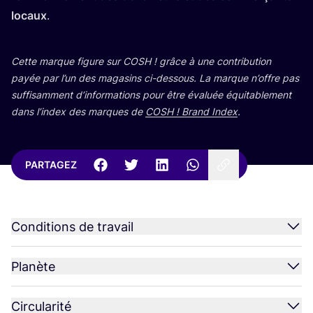
locaux
.
Cette marque figure sur
COSH
! grâce à une contri­bu­tion
payée par l’un des maga­sins ci-des­sous. La marque n’offre pas
suf­fi­sam­ment d’in­for­ma­tions pour être éva­luée équi­ta­ble­ment
dans l’in­dex des marques de
COSH
! Brand Index
.
PARTAGEZ
Conditions de travail
Planète
Circularité