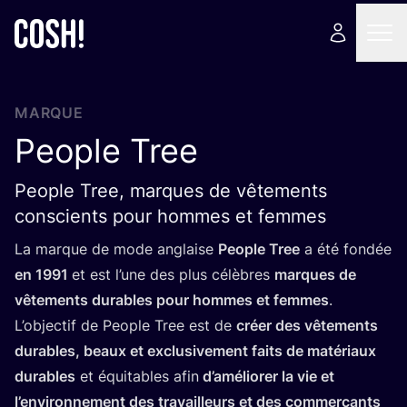
MARQUE
People Tree
People Tree, marques de vêtements
conscients pour hommes et femmes
La marque de mode anglaise
People Tree
a été fon­dée
en
1991
et est l’une des plus célèbres
marques de
vête­ments durables pour hommes et femmes
.
L’ob­jec­tif de People Tree est de
créer des vête­ments
durables, beaux et exclu­si­ve­ment faits de maté­riaux
durables
et équi­tables afin
d’a­mé­lio­rer la vie et
l’en­vi­ron­ne­ment des tra­vailleurs et des com­mer­çants