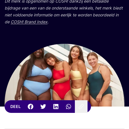
Dit merk is opge­no­men op
COSH
! dank­zij een betaal­de
bij­dra­ge van een van de onder­staan­de win­kels, het merk biedt
niet vol­doen­de infor­ma­tie om eer­lijk te wor­den beoor­deeld in
de
COSH
! Brand Index
.
DEEL