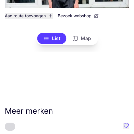
Aan route toevoegen
Bezoek webshop
List
Map
Meer merken
Favo