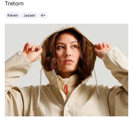
Tretorn
C
Kleren
Jassen
4+
K