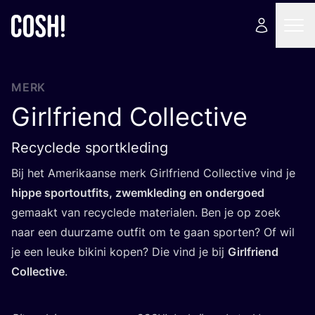
MERK
Girlfriend Collective
Recyclede sportkleding
Bij het Ame­ri­kaan­se merk Gir­lfriend Col­lec­ti­ve vind je
hip­pe sportout­fits, zwem­kle­ding en onder­goed
gemaakt van recy­cle­de mate­ri­a­len. Ben je op zoek
naar een duur­za­me out­fit om te gaan spor­ten? Of wil
je een leu­ke biki­ni kopen? Die vind je bij
Gir­lfriend
Col­lec­ti­ve
.