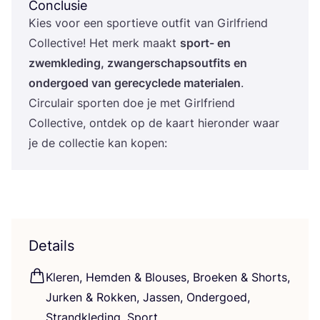
Conclusie
Kies voor een spor­tie­ve out­fit van Gir­lfriend
Col­lec­ti­ve! Het merk maakt
sport- en
zwem­kle­ding, zwan­ger­schapsout­fits en
onder­goed van gere­cy­cle­de mate­ri­a­len
.
Cir­cu­lair spor­ten doe je met Gir­lfriend
Col­lec­ti­ve, ont­dek op de kaart hier­on­der waar
je de col­lec­tie kan kopen:
Details
Kle­ren, Hem­den
&
Blou­ses, Broe­ken
&
Shorts,
Jur­ken
&
Rok­ken, Jas­sen, Onder­goed,
Strand­kle­ding, Sport