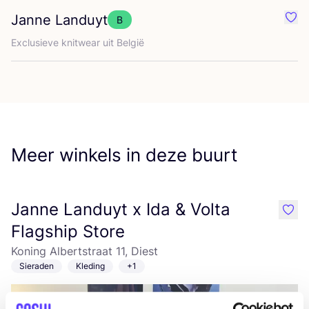
Janne Landuyt
B
Favo
Exclu­sie­ve knit­wear uit België
Meer winkels in deze buurt
Janne Landuyt x Ida & Volta
like
Flagship Store
Koning Albertstraat 11, Diest
Sieraden
Kleding
+1