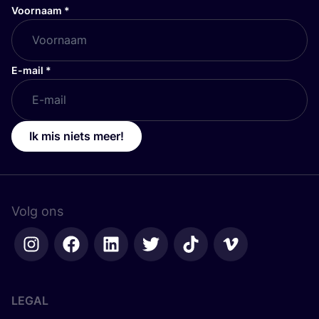
Voornaam
*
E-mail
*
Ik mis niets meer!
Volg ons
LEGAL