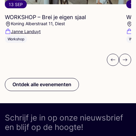
13 SEP
13
WORKSHOP
– Brei je eigen sjaal
WO
Koning Alberstraat 11, Diest
K
Janne Landuyt
J
Workshop
Wor
Previous
Next
Ontdek alle evenementen
Schrijf je in op onze nieuwsbrief
en blijf op de hoogte!