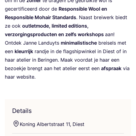
om in de
zomer
te dra­gen! De gebruik­te wol is
gecer­ti­fi­ceerd door de
Res­pon­si­ble Wool en
Res­pon­si­ble Mohair Standards
. Naast brei­werk biedt
ze ook
out­let­mo­de, limi­ted edi­ti­ons,
ver­zor­gings­pro­duc­ten en zelfs work­shops
aan!
Ont­dek Jan­ne Lan­duyts
mini­ma­lis­ti­sche
brei­sels met
een
kleur­rijk
rand­je in de flagship­win­kel in Diest of in
haar ate­lier in Berin­gen. Maak voor­dat je haar een
bezoek­je brengt aan het ate­lier eerst een
afspraak
via
haar web­si­te.
Details
Koning Albert­straat
11
, Diest