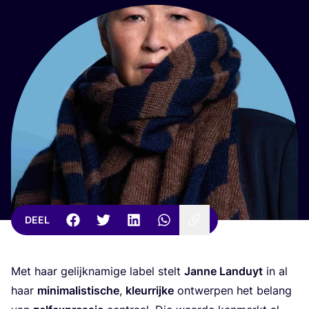
DEEL
Met haar gelijk­na­mi­ge label stelt
Jan­ne Lan­duyt
in al
haar
mini­ma­lis­ti­sche
,
kleur­rij­ke
ont­wer­pen het belang