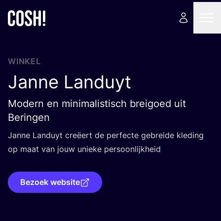
WINKEL
Janne Landuyt
Modern en minimalistisch breigoed uit
Beringen
Jan­ne Lan­duyt cre­ëert de per­fec­te gebrei­de kle­ding
op maat van jouw unie­ke persoonlijkheid
Bezoek website