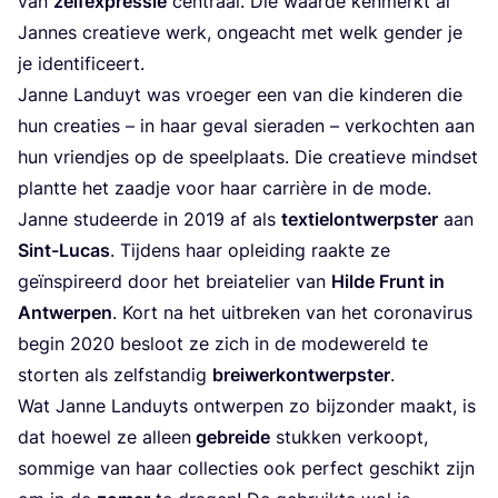
van
zelf­ex­pres­sie
cen­traal. Die waar­de ken­merkt al
Jan­nes cre­a­tie­ve werk, onge­acht met welk gen­der je
je identificeert.
Jan­ne Lan­duyt was vroe­ger een van die kin­de­ren die
hun cre­a­ties – in haar geval sie­ra­den – ver­koch­ten aan
hun vriend­jes op de speel­plaats. Die cre­a­tie­ve mind­set
plant­te het zaad­je voor haar car­ri­è­re in de mode.
Jan­ne stu­deer­de in
2019
af als
tex­tiel­ont­werp­ster
aan
Sint-Lucas
. Tij­dens haar oplei­ding raak­te ze
geïn­spi­reerd door het brei­a­te­lier van
Hil­de Frunt in
Ant­wer­pen
. Kort na het uit­bre­ken van het coro­na­vi­rus
begin
2020
besloot ze zich in de mode­we­reld te
stor­ten als zelf­stan­dig
brei­werk­ont­werp­ster
.
Wat Jan­ne Lan­duyts ont­wer­pen zo bij­zon­der maakt, is
dat hoe­wel ze alleen
gebrei­de
stuk­ken ver­koopt,
som­mi­ge van haar col­lec­ties ook per­fect geschikt zijn