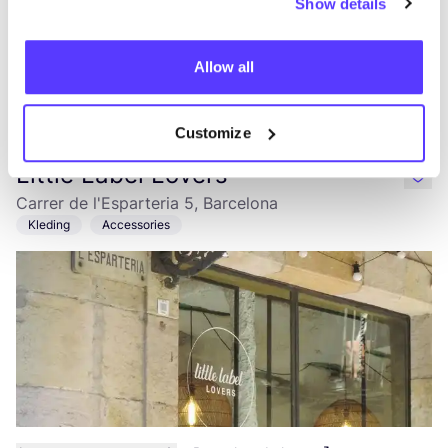
Show details
Allow all
Aan route toevoegen
Bezoek webshop
Customize
Little Label Lovers
like
Carrer de l'Esparteria 5, Barcelona
Kleding
Accessories