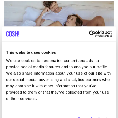
This website uses cookies
Aan route toevoegen
Bezoek webshop
We use cookies to personalise content and ads, to
provide social media features and to analyse our traffic.
Owl
We also share information about your use of our site with
like
Carrer de la Ciutat de Granada 65, Barcelona
our social media, advertising and analytics partners who
Kleding
Accessories
may combine it with other information that you’ve
provided to them or that they’ve collected from your use
of their services.