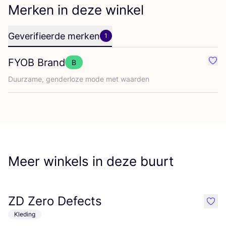
Merken in deze winkel
Geverifieerde merken
1
FYOB
Brand
B
Favo
Duur­za­me, gen­der­lo­ze mode met waarden
Meer winkels in deze buurt
ZD Zero Defects
like
Kleding