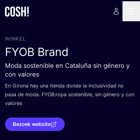
WINKEL
FYOB
Brand
Moda sostenible en Cataluña sin género y
con valores
En Giro­na hay una tien­da don­de la inclu­si­vi­dad no
pasa de moda.
FYOB
:ropa soste­ni­ble, sin géne­ro y con
valores
Bezoek website