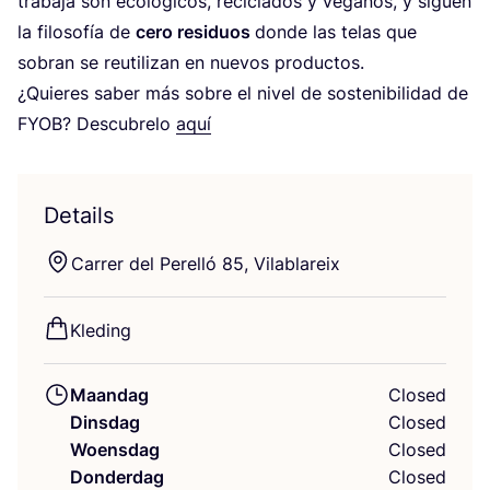
tra­ba­ja son ecoló­gi­cos, reci­clad­os y vega­nos, y siguen
la filo­sofía de
cero resi­du­os
don­de las tel­as que
sobran se reu­ti­li­zan en nue­vos productos.
¿Qui­e­res saber más sob­re el nivel de soste­ni­bi­li­dad de
FYOB
? Des­cu­bre­lo
aquí
Details
Car­rer del Perel­ló
85
, Vilablareix
Kle­ding
Maandag
Closed
Dinsdag
Closed
Woensdag
Closed
Donderdag
Closed