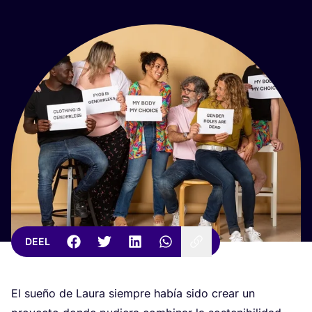
DEEL
El sue­ño de Lau­ra siem­p­re había sido crear un