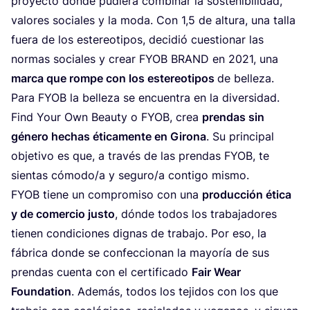
proyec­to don­de pudie­ra com­bi­nar la soste­ni­bi­li­dad,
valo­res soci­a­les y la moda. Con
1
,
5
de altu­ra, una tal­la
fue­ra de los este­re­o­ti­pos, deci­dió cue­s­ti­o­nar las
normas soci­a­les y crear
FYOB
BRAND
en
2021
, una
mar­ca que rom­pe con los este­re­o­ti­pos
de bel­le­za.
Para
FYOB
la bel­le­za se encu­en­tra en la diversidad.
Find Your Own Beau­ty o
FYOB
, crea
prendas sin
géne­ro hechas éti­ca­men­te en Giro­na
. Su prin­ci­pal
obje­ti­vo es que, a tra­vés de las prendas
FYOB
, te
sien­tas cómodo/​a y seguro/​a con­ti­go mismo.
FYOB
tie­ne un com­pro­mi­so con una
pro­duc­ción éti­ca
y de comer­cio jus­to
, dón­de todos los tra­ba­ja­do­res
tie­nen con­di­ci­o­nes dig­nas de tra­ba­jo. Por eso, la
fábri­ca don­de se con­fec­ci­o­nan la may­oría de sus
prendas cuen­ta con el cer­ti­fi­ca­do
Fair Wear
Foun­da­ti­on
. Además, todos los teji­dos con los que