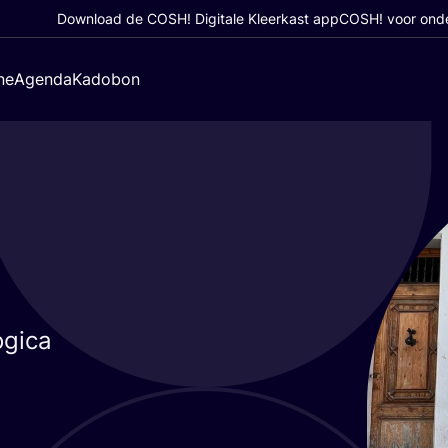
Download de COSH! Digitale Kleerkast app
COSH! voor ond
ne
Agenda
Kadobon
ogica