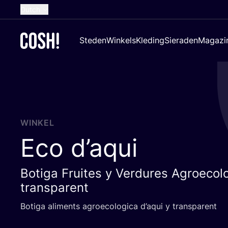
Dutch
English
Steden
Winkels
Kleding
Sieraden
Magazi
French
Spanish
German
Croatian
WINKEL
Eco d’aqui
Botiga Fruites y Verdures Agroecol
transparent
Boti­ga ali­ments agroe­co­lo­gi­ca d’aqui y transparent