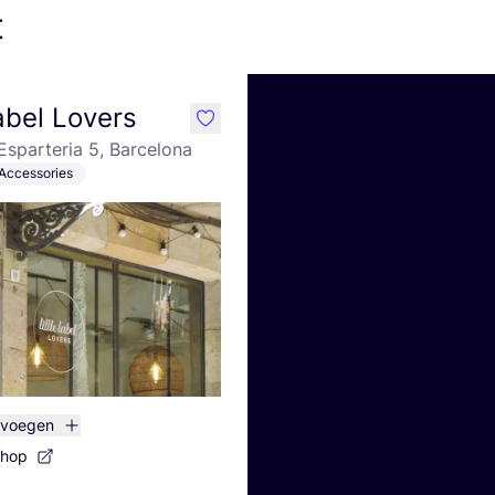
t
Label Lovers
like
'Esparteria 5, Barcelona
Accessories
evoegen
shop