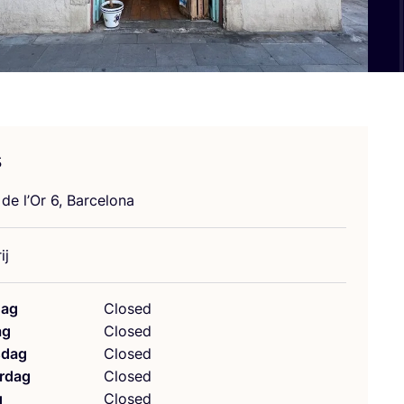
s
 de l’Or
6
, Barcelona
ij
ag
Closed
ag
Closed
dag
Closed
rdag
Closed
g
Closed