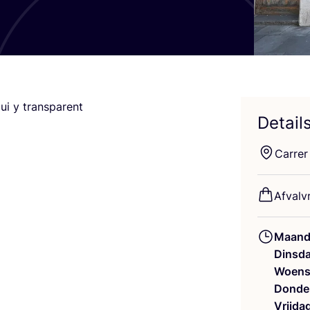
aqui y transparent
Detail
Car­rer
Afval­vr
Maand
Dinsd
Woens
Donde
Vrijda