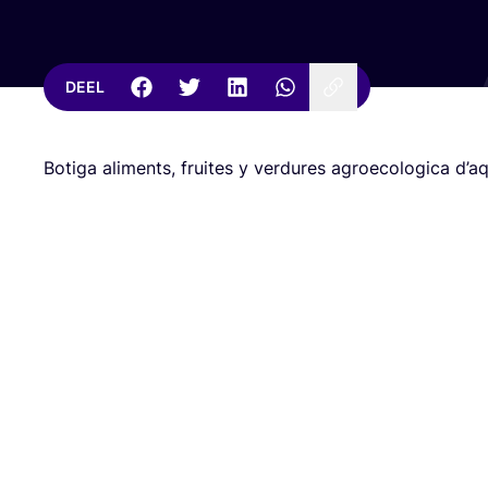
DEEL
Boti­ga ali­ments, frui­tes y ver­du­res agroe­co­lo­gi­ca d’