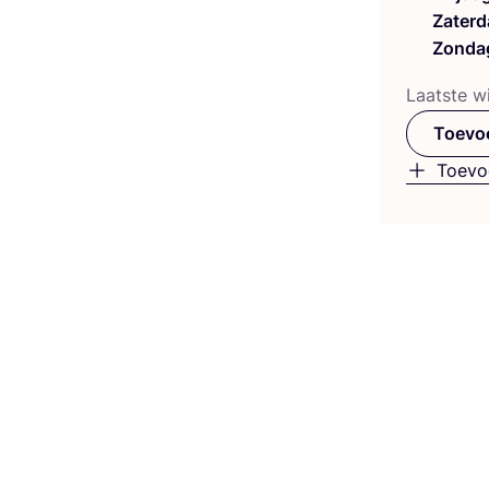
Zaterd
Zonda
Laat­ste wi
Toevoe
Toevo