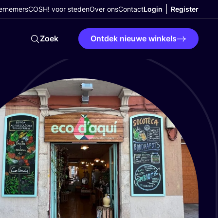
ernemers
COSH! voor steden
Over ons
Contact
Login
Register
Zoek
Ontdek nieuwe winkels