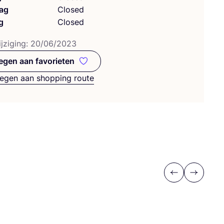
ag
Closed
g
Closed
j­zi­ging:
20
/
06
/
2023
gen aan favorieten
Toevoegen aan favorieten
egen aan shopping route
Previous
Next