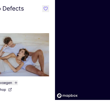
 Defects
like
evoegen
shop