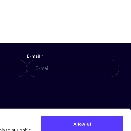
E-mail
*
COSH! GIFT CARD
Allow all
Gift Card aankopen
yse our traffic.