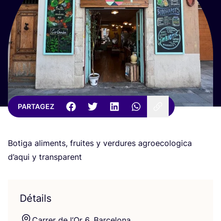
PARTAGEZ
Boti­ga ali­ments, fruites y ver­dures agroe­co­lo­gi­ca
d’a­qui y transparent
Détails
Car­rer de l’Or
6
, Barcelona