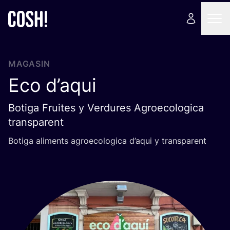
MAGASIN
Eco d’aqui
Botiga Fruites y Verdures Agroecologica
transparent
Boti­ga ali­ments agroe­co­lo­gi­ca d’a­qui y transparent