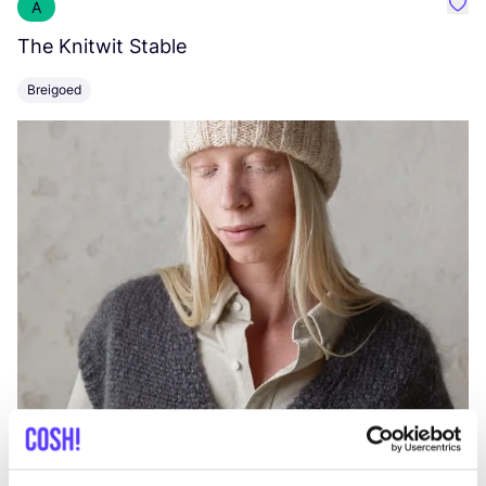
A
Favo
The Knitwit Stable
T
Breigoed