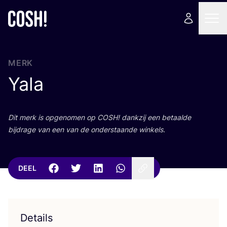
MERK
Yala
Dit merk is opge­no­men op
COSH
! dank­zij een betaal­de
bij­dra­ge van een van de onder­staan­de winkels.
DEEL
Details