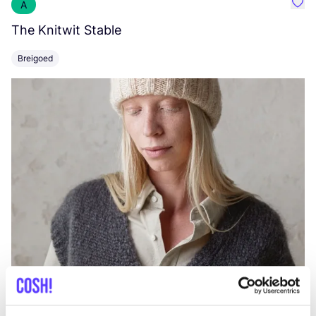
A
Favo
The Knitwit Stable
T
Breigoed