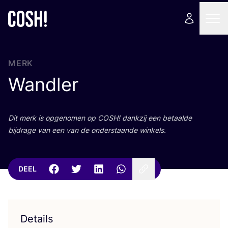
MERK
Wandler
Dit merk is opge­no­men op
COSH
! dank­zij een betaal­de
bij­dra­ge van een van de onder­staan­de winkels.
DEEL
Details