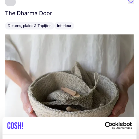
Favo
The Dharma Door
C
Dekens, plaids & Tapijten
Interieur
K