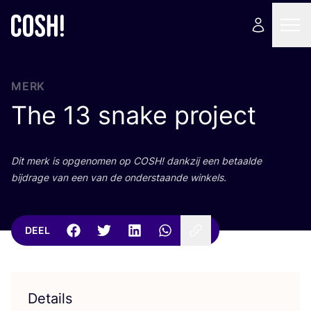
MERK
The
13
snake project
Dit merk is opge­no­men op
COSH
! dank­zij een betaal­de
bij­dra­ge van een van de onder­staan­de winkels.
DEEL
Details